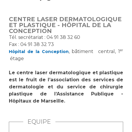
Vous accompagnez, vous rendez visite à un patient
Emplois paramédicaux
Vous allez être hospitalisé(e)
CENTRE LASER DERMATOLOGIQUE
Emplois administratifs
Vous avez un examen d'imagerie ou de radiologie
ET PLASTIQUE - HÔPITAL DE LA
Emplois médicaux
CONCEPTION
à réaliser
Tél. secrétariat : 04 91 38 32 60
Espace Formation
Vous avez une analyse à réaliser
Fax : 04 91 38 32 73
Étudiants hospitaliers
Vous venez en consultation
er
, bâtiment central, 1
Hôpital de la Conception
Emplois techniques et médico-techniques
myaphm, votre espace santé en ligne
étage
Emplois divers
Infos COVID-19
Emplois socio-éducatifs
Le centre laser dermatologique et plastique
Statuts
est le fruit de l’association des services de
Vivre ensemble à l'hôpital
dermatologie et du service de chirurgie
Stages paramédicaux
plastique de l’Assistance Publique -
Hôpitaux de Marseille.
Culture à l'hôpital
Laïcité et cultes
Chercheurs
Les associations
EQUIPE
La recherche clinique à l'AP-HM
Livret d'accueil