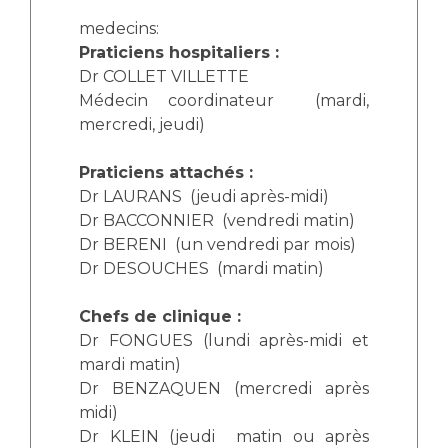
Les structures de recherche
Salon des familles
medecins:
Transports sanitaires
Praticiens hospitaliers :
Vos droits, vos devoirs
Dr COLLET VILLETTE
Écoles et Instituts de Formation
Médecin coordinateur (mardi,
mercredi, jeudi)
Handicap
Plateforme des internes
Praticiens attachés :
Handi 13
Dr LAURANS (jeudi après-midi)
Pôle Médecine Physique et Réadaptation
Dr BACCONNIER (vendredi matin)
Professionnels de santé
Dr BERENI (un vendredi par mois)
Accueil sourds et malentendants
Dr DESOUCHES (mardi matin)
Charte Romain Jacob
Adresser un patient
Mouvement Parcours Handicap 13
Réseaux de soins
Chefs de clinique :
Dr FONGUES (lundi après-midi et
Adresser un examen au Laboratoire de Biologie
Médicale
mardi matin)
Activité physique
Dr BENZAQUEN (mercredi après
Radiologie / Imagerie
midi)
Cancérologie
Dr KLEIN (jeudi matin ou après