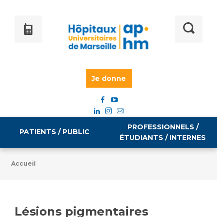
Je donne
PROFESSIONNELS /
PATIENTS / PUBLIC
ÉTUDIANTS / INTERNES
Accueil
Informations pratiques
Égalité professionnelle
Accès à votre dossier médical
Lésions pigmentaires
Emploi / formation
Tarifs