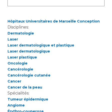
Liste des marchés conclus
Documents utiles
Qualité
Hôpitaux Universitaires de Marseille Conception
Disciplines:
Nos indicateurs qualité et de sécurité des soins
Dermatologie
Laser
Laser dermatologique et plastique
Protection des données
Laser dermatologique
Laser plastique
Oncologie
Sécurité
Cancérologie
Cancérologie cutanée
Cancer
Cancer de la peau
Les recherches en santé à l’AP-HM
Spécialités:
Tumeur épidermique
Angiome
Lieu de santé sans tabac
Érythro-couperose