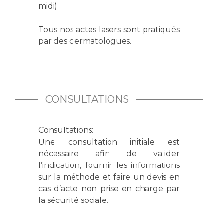
Les pôles d'activité médicale
Cancer
midi)
Anatomie et Cytologie Pathologiques
Adresser un examen au Laboratoire d'Infectiologie
Tous nos actes lasers sont pratiqués
Médecine nucléaire
Centres de référence Maladies Rares
par des dermatologues.
Plateforme d'Expertise Maladies Rares
Maladies rares
Presse / Multimédia
CONSULTATIONS
Maternité Hôpital Nord
Communiqués de presse
Consultations:
Dossiers de presse
Une consultation initiale est
Médiathèque
nécessaire afin de valider
Vos représentants
l’indication, fournir les informations
sur la méthode et faire un devis en
Fournisseurs
cas d’acte non prise en charge par
La Commission Des Usagers (CDU)
la sécurité sociale.
Les Comités Locaux des Usagers
Rôles et missions
Le projet des usagers