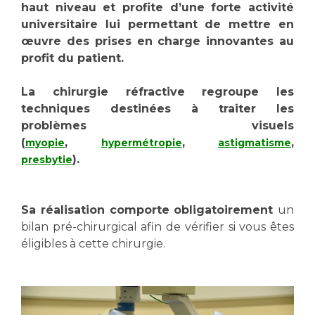
Les structures de recherche
Salon des familles
haut niveau et profite d’une forte activité
universitaire lui permettant de mettre en
Transports sanitaires
œuvre des prises en charge innovantes au
Vos droits, vos devoirs
Écoles et Instituts de Formation
profit du patient.
La chirurgie réfractive regroupe les
Handicap
techniques destinées à traiter les
Plateforme des internes
problèmes visuels
Handi 13
(
,
,
,
myopie
hypermétropie
astigmatisme
Pôle Médecine Physique et Réadaptation
).
presbytie
Professionnels de santé
Accueil sourds et malentendants
Charte Romain Jacob
Adresser un patient
Sa réalisation comporte obligatoirement
un
Mouvement Parcours Handicap 13
Réseaux de soins
bilan pré-chirurgical afin de vérifier si vous êtes
Adresser un examen au Laboratoire de Biologie
éligibles à cette chirurgie.
Médicale
Activité physique
Radiologie / Imagerie
Cancérologie