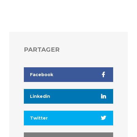
Liste des marchés conclus
Documents utiles
Qualité
Nos indicateurs qualité et de sécurité des soins
PARTAGER
Protection des données
Facebook
Sécurité
Linkedin
Les recherches en santé à l’AP-HM
Twitter
Lieu de santé sans tabac