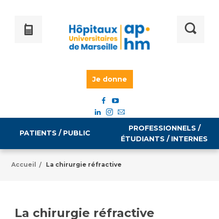
Je donne
PROFESSIONNELS /
PATIENTS / PUBLIC
ÉTUDIANTS / INTERNES
Accueil
La chirurgie réfractive
/
Informations pratiques
Égalité professionnelle
Accès à votre dossier médical
La chirurgie réfractive
Emploi / formation
Tarifs