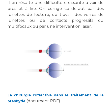
Les structures de recherche
Salon des familles
Il en résulte une difficulté croissante à voir de
près et à lire. On corrige ce défaut par des
Transports sanitaires
lunettes de lecture, de travail, des verres de
Vos droits, vos devoirs
Écoles et Instituts de Formation
lunettes ou de contacts progressifs ou
multifocaux ou par une intervention laser.
Handicap
Plateforme des internes
Handi 13
Pôle Médecine Physique et Réadaptation
Professionnels de santé
Accueil sourds et malentendants
Charte Romain Jacob
Adresser un patient
Mouvement Parcours Handicap 13
Réseaux de soins
Adresser un examen au Laboratoire de Biologie
Médicale
Activité physique
La chirurgie réfractive dans le traitement de la
Radiologie / Imagerie
(document PDF)
presbytie
Cancérologie