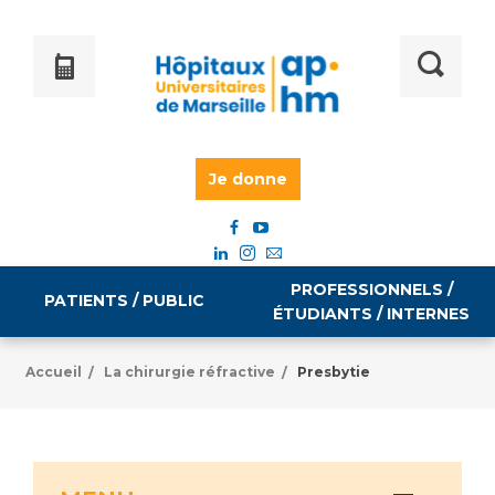
Je donne
PROFESSIONNELS /
PATIENTS / PUBLIC
ÉTUDIANTS / INTERNES
Accueil
La chirurgie réfractive
Presbytie
/
/
Informations pratiques
Égalité professionnelle
Accès à votre dossier médical
Emploi / formation
Tarifs