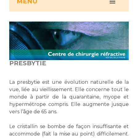
MENU
Vous accompagnez, vous rendez visite à un patient
Emplois paramédicaux
Vous allez être hospitalisé(e)
Emplois administratifs
Vous avez un examen d'imagerie ou de radiologie
Emplois médicaux
à réaliser
Espace Formation
Vous avez une analyse à réaliser
Étudiants hospitaliers
Vous venez en consultation
Emplois techniques et médico-techniques
myaphm, votre espace santé en ligne
PRESBYTIE
Emplois divers
Infos COVID-19
Emplois socio-éducatifs
La presbytie est une évolution naturelle de la
Statuts
vue, liée au vieillissement. Elle concerne tout le
Vivre ensemble à l'hôpital
Stages paramédicaux
monde à partir de la quarantaine, myope et
hypermétrope compris. Elle augmente jusque
Culture à l'hôpital
vers l’âge de 65 ans.
Laïcité et cultes
Chercheurs
Les associations
Le cristallin se bombe de façon insuffisante et
La recherche clinique à l'AP-HM
Livret d'accueil
accommode (fait la mise au point) difficilement.