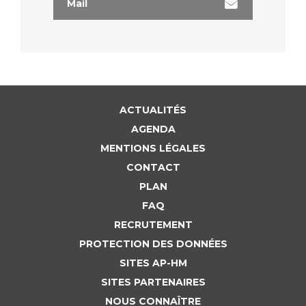
Liste des marchés conclus
Mail
Documents utiles
Qualité
Nos indicateurs qualité et de sécurité des soins
ACTUALITÉS
AGENDA
Protection des données
MENTIONS LÉGALES
CONTACT
PLAN
Sécurité
FAQ
RECRUTEMENT
Les recherches en santé à l’AP-HM
PROTECTION DES DONNÉES
SITES AP-HM
SITES PARTENAIRES
Lieu de santé sans tabac
NOUS CONNAÎTRE