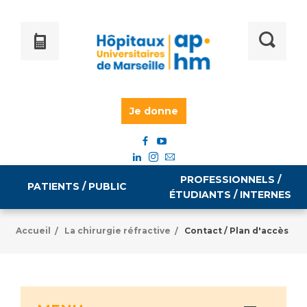
Je donne
PROFESSIONNELS /
PATIENTS / PUBLIC
ÉTUDIANTS / INTERNES
Accueil
La chirurgie réfractive
Contact / Plan d'accès
/
/
Informations pratiques
Égalité professionnelle
Accès à votre dossier médical
Emploi / formation
Tarifs