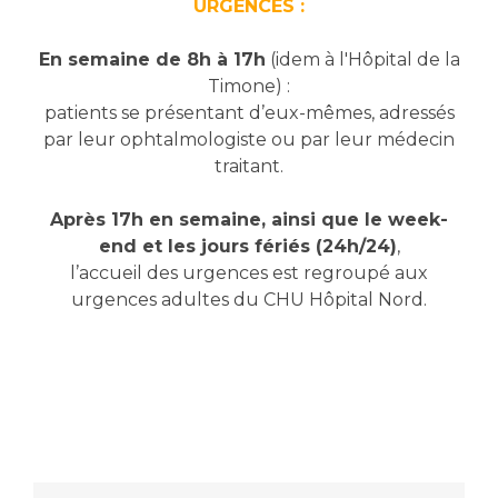
Liste des marchés conclus
URGENCES :
Documents utiles
En semaine de 8h à 17h
(idem à l'Hôpital de la
Qualité
Timone) :
patients se présentant d’eux-mêmes, adressés
Nos indicateurs qualité et de sécurité des soins
par leur ophtalmologiste ou par leur médecin
traitant.
Après 17h en semaine, ainsi que le week-
Protection des données
end et les jours fériés (24h/24)
,
l’accueil des urgences est regroupé aux
urgences adultes du CHU Hôpital Nord.
Sécurité
Les recherches en santé à l’AP-HM
Lieu de santé sans tabac