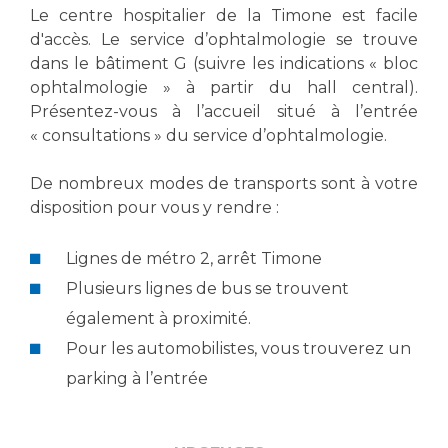
Les pôles d'activité médicale
Cancer
Le centre hospitalier de la Timone est facile
Anatomie et Cytologie Pathologiques
d'accès. Le service d’ophtalmologie se trouve
Adresser un examen au Laboratoire d'Infectiologie
dans le bâtiment G (suivre les indications « bloc
Médecine nucléaire
Centres de référence Maladies Rares
ophtalmologie » à partir du hall central).
Présentez-vous à l’accueil situé à l’entrée
Plateforme d'Expertise Maladies Rares
« consultations » du service d’ophtalmologie.
Maladies rares
De nombreux modes de transports sont à votre
Presse / Multimédia
disposition pour vous y rendre :
Maternité Hôpital Nord
Communiqués de presse
Lignes de métro 2, arrêt Timone
Dossiers de presse
Plusieurs lignes de bus se trouvent
Médiathèque
également à proximité.
Vos représentants
Pour les automobilistes, vous trouverez un
Fournisseurs
parking à l’entrée
La Commission Des Usagers (CDU)
Les Comités Locaux des Usagers
Rôles et missions
Le projet des usagers