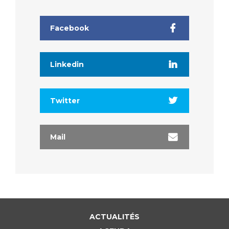
Liste des marchés conclus
Documents utiles
Facebook
Qualité
Nos indicateurs qualité et de sécurité des soins
Linkedin
Twitter
Protection des données
Mail
Sécurité
Les recherches en santé à l’AP-HM
ACTUALITÉS
Lieu de santé sans tabac