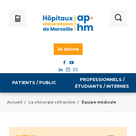
Je donne
PROFESSIONNELS /
PATIENTS / PUBLIC
ÉTUDIANTS / INTERNES
Accueil
La chirurgie réfractive
Équipe médicale
/
/
Informations pratiques
Égalité professionnelle
Accès à votre dossier médical
Emploi / formation
Tarifs