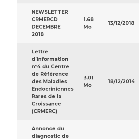
Les structures de recherche
Salon des familles
Transports sanitaires
NEWSLETTER
CRMERCD
1.68
Vos droits, vos devoirs
13/12/2018
Écoles et Instituts de Formation
DECEMBRE
Mo
2018
Handicap
Plateforme des internes
Lettre
d’information
Handi 13
n°4 du Centre
Pôle Médecine Physique et Réadaptation
Professionnels de santé
de Référence
Accueil sourds et malentendants
3.01
des Maladies
18/12/2014
Mo
Charte Romain Jacob
Endocriniennes
Adresser un patient
Mouvement Parcours Handicap 13
Rares de la
Réseaux de soins
Croissance
Adresser un examen au Laboratoire de Biologie
(CRMERC)
Médicale
Activité physique
Radiologie / Imagerie
Annonce du
Cancérologie
diagnostic de