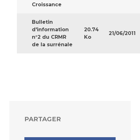
Liste des marchés conclus
Croissance
Documents utiles
Bulletin
Qualité
d'information
20.74
21/06/2011
n°2 du CRMR
Ko
Nos indicateurs qualité et de sécurité des soins
de la surrénale
Protection des données
Sécurité
Les recherches en santé à l’AP-HM
PARTAGER
Lieu de santé sans tabac