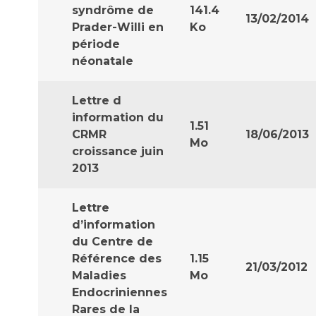
Les pôles d'activité médicale
Cancer
syndrôme de
141.4
13/02/2014
Anatomie et Cytologie Pathologiques
Prader-Willi en
Ko
Adresser un examen au Laboratoire d'Infectiologie
période
Médecine nucléaire
Centres de référence Maladies Rares
néonatale
Plateforme d'Expertise Maladies Rares
Lettre d
Maladies rares
information du
1.51
Presse / Multimédia
CRMR
18/06/2013
Mo
croissance juin
Maternité Hôpital Nord
2013
Communiqués de presse
Dossiers de presse
Lettre
Médiathèque
d’information
Vos représentants
du Centre de
Référence des
1.15
Fournisseurs
21/03/2012
La Commission Des Usagers (CDU)
Maladies
Mo
Endocriniennes
Les Comités Locaux des Usagers
Rôles et missions
Rares de la
Le projet des usagers