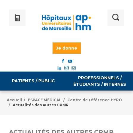
Je donne
PROFESSIONNELS /
PATIENTS / PUBLIC
ÉTUDIANTS / INTERNES
Accueil
ESPACE MÉDICAL
Centre de référence HYPO
/
/
Actualités des autres CRMR
/
Informations pratiques
Égalité professionnelle
Accès à votre dossier médical
Emploi / formation
ACTUALITÉS DES AUTRES CRMR
Tarifs