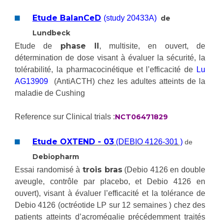
Les structures de recherche
Salon des familles
Etude BalanCeD
Transports sanitaires
(study 20433A)
de
Vos droits, vos devoirs
Lundbeck
Écoles et Instituts de Formation
phase II
Etude de
, multisite, en ouvert, de
détermination de dose visant à évaluer la sécurité, la
Handicap
tolérabilité, la pharmacocinétique et l’efficacité de
Lu
Plateforme des internes
AG13909
(AntiACTH) chez les adultes atteints de la
maladie de Cushing
Handi 13
Pôle Médecine Physique et Réadaptation
Professionnels de santé
Reference sur Clinical trials :
NCT06471829
Accueil sourds et malentendants
Charte Romain Jacob
Adresser un patient
Etude OXTEND - 03
(DEBIO 4126-301 )
de
Mouvement Parcours Handicap 13
Réseaux de soins
Debiopharm
Adresser un examen au Laboratoire de Biologie
trois bras
Essai randomisé à
(Debio 4126 en double
Médicale
aveugle, contrôle par placebo, et Debio 4126 en
Activité physique
Radiologie / Imagerie
ouvert), visant à évaluer l’efficacité et la tolérance de
Debio 4126 (octréotide LP sur 12 semaines ) chez des
Cancérologie
patients atteints d’acromégalie précédemment traités