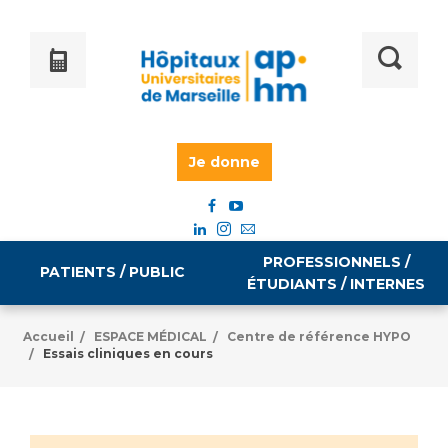
Je donne
PROFESSIONNELS /
PATIENTS / PUBLIC
ÉTUDIANTS / INTERNES
Accueil
ESPACE MÉDICAL
Centre de référence HYPO
/
/
Essais cliniques en cours
/
Informations pratiques
Égalité professionnelle
Accès à votre dossier médical
Emploi / formation
Tarifs