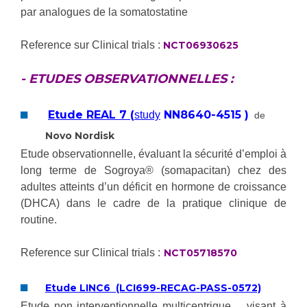
Les pôles d'activité médicale
Cancer
par analogues de la somatostatine
Anatomie et Cytologie Pathologiques
Adresser un examen au Laboratoire d'Infectiologie
Reference sur Clinical trials :
NCT06930625
Médecine nucléaire
Centres de référence Maladies Rares
Plateforme d'Expertise Maladies Rares
- ETUDES OBSERVATIONNELLES :
Maladies rares
Etude REAL 7
(
NN8640-4515 )
study
de
Presse / Multimédia
Novo Nordisk
Etude observationnelle, évaluant la sécurité d’emploi à
Maternité Hôpital Nord
Communiqués de presse
long terme de Sogroya® (somapacitan) chez des
Dossiers de presse
adultes atteints d’un déficit en hormone de croissance
Médiathèque
(DHCA) dans le cadre de la pratique clinique de
routine.
Vos représentants
Reference sur Clinical trials :
NCT05718570
Fournisseurs
La Commission Des Usagers (CDU)
Les Comités Locaux des Usagers
Etude LINC6 (LCI699-RECAG-PASS-0572)
Rôles et missions
Le projet des usagers
Etude non interventionnelle multicentrique , visant à