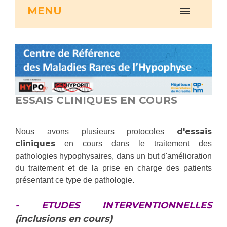
MENU
Vous accompagnez, vous rendez visite à un patient
Emplois paramédicaux
Vous allez être hospitalisé(e)
Emplois administratifs
Vous avez un examen d'imagerie ou de radiologie
Emplois médicaux
à réaliser
Espace Formation
Vous avez une analyse à réaliser
Étudiants hospitaliers
Vous venez en consultation
Emplois techniques et médico-techniques
myaphm, votre espace santé en ligne
ESSAIS CLINIQUES EN COURS
Emplois divers
Infos COVID-19
Emplois socio-éducatifs
d'essais
Nous avons plusieurs protocoles
Statuts
cliniques
en cours dans le traitement des
Vivre ensemble à l'hôpital
Stages paramédicaux
pathologies hypophysaires, dans un but d'amélioration
du traitement et de la prise en charge des patients
Culture à l'hôpital
présentant ce type de pathologie.
Laïcité et cultes
Chercheurs
Les associations
- ETUDES INTERVENTIONNELLES
La recherche clinique à l'AP-HM
Livret d'accueil
(inclusions en cours)