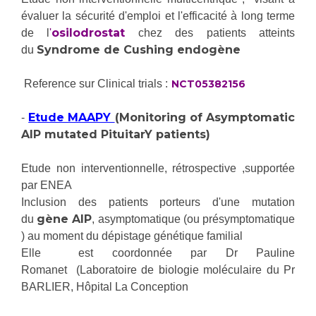
Liste des marchés conclus
évaluer la sécurité d'emploi et l'efficacité à long terme
Documents utiles
osilodrostat
de l
'
chez des patients atteints
Syndrome de Cushing endogène
Qualité
du
Reference sur Clinical trials :
NCT05382156
Nos indicateurs qualité et de sécurité des soins
​
Etude MAAPY
(Monitoring of Asymptomatic
-
AIP mutated PituitarY patients)
Protection des données
Etude non interventionnelle, rétrospective ,supportée
par ENEA
Sécurité
Inclusion des patients porteurs d'une mutation
gène AIP
du
, asymptomatique (ou présymptomatique
) au moment du dépistage génétique familial
Les recherches en santé à l’AP-HM
Elle est coordonnée par Dr Pauline
Romanet (Laboratoire de biologie moléculaire du Pr
BARLIER, Hôpital La Conception
Lieu de santé sans tabac