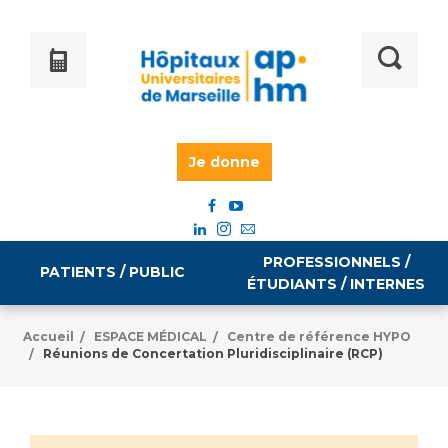
Je donne
PROFESSIONNELS /
PATIENTS / PUBLIC
ÉTUDIANTS / INTERNES
Accueil
ESPACE MÉDICAL
Centre de référence HYPO
/
/
Réunions de Concertation Pluridisciplinaire (RCP)
/
Informations pratiques
Égalité professionnelle
Accès à votre dossier médical
Emploi / formation
Tarifs