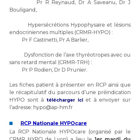
Liste des marchés conclus
Pr R Reynaud, Dr A Saveanu, Dr J
Bouligand,
Documents utiles
Qualité
Hypersécrétions Hypophysaire et lésions
endocriniennes multiples (CRMR-HYPO) :
Nos indicateurs qualité et de sécurité des soins
Pr F Castinetti, Pr A Barlier,
Dysfonction de l’axe thyréotropes avec ou
Protection des données
sans retard mental (CRMR-TRH) :
Pr P Rodien, Dr D Prunier.
Les fiches patient à présenter en RCP ainsi que
Sécurité
le récapitulatif du parcours d’une préindication
HYPO sont à
et à envoyer sur
télécharger ici
l’adresse: hypo@ap-hm.fr
Les recherches en santé à l’AP-HM
RCP Nationale HYPOcare
La RCP Nationale HYPOcare (organisé par le
Lieu de santé sans tabac
CRMR HYPO de Lyon) a lieu le
1er mardi du