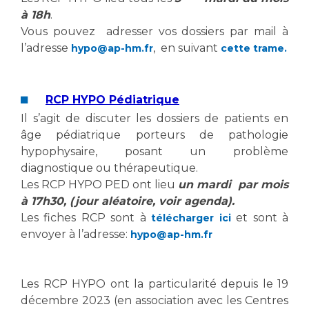
Les structures de recherche
Salon des familles
à 18h
.
Transports sanitaires
Vous pouvez adresser vos dossiers par mail à
Vos droits, vos devoirs
l’adresse
, en suivant
hypo@ap-hm.fr
cette trame
.
Écoles et Instituts de Formation
Handicap
RCP HYPO Pédiatrique
Plateforme des internes
Il s’agit de discuter les dossiers de patients en
Handi 13
âge pédiatrique porteurs de pathologie
hypophysaire, posant un problème
Pôle Médecine Physique et Réadaptation
Professionnels de santé
diagnostique ou thérapeutique.
Accueil sourds et malentendants
Les RCP HYPO PED ont lieu
un mardi par mois
Charte Romain Jacob
Adresser un patient
à 17h30, (jour aléatoire, voir agenda).
Mouvement Parcours Handicap 13
Réseaux de soins
Les fiches RCP sont à
et sont à
télécharger ici
envoyer à l’adresse:
hypo@ap-hm.fr
Adresser un examen au Laboratoire de Biologie
Médicale
Activité physique
Radiologie / Imagerie
Les RCP HYPO ont la particularité depuis le 19
Cancérologie
décembre 2023 (en association avec les Centres