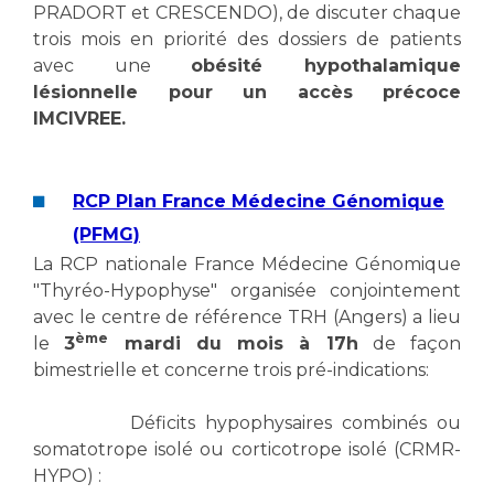
Les pôles d'activité médicale
Cancer
PRADORT et CRESCENDO), de discuter chaque
Anatomie et Cytologie Pathologiques
trois mois en priorité des dossiers de patients
Adresser un examen au Laboratoire d'Infectiologie
avec une
obésité hypothalamique
Médecine nucléaire
lésionnelle pour un accès précoce
Centres de référence Maladies Rares
IMCIVREE.
Plateforme d'Expertise Maladies Rares
Maladies rares
RCP Plan France Médecine Génomique
Presse / Multimédia
(PFMG)
Maternité Hôpital Nord
La RCP nationale France Médecine Génomique
Communiqués de presse
"Thyréo-Hypophyse" organisée conjointement
Dossiers de presse
avec le centre de référence TRH (Angers) a lieu
Médiathèque
ème
le
3
mardi du mois à 17h
de façon
Vos représentants
bimestrielle et concerne trois pré-indications:
Fournisseurs
Déficits hypophysaires combinés ou
La Commission Des Usagers (CDU)
somatotrope isolé ou corticotrope isolé (CRMR-
Les Comités Locaux des Usagers
Rôles et missions
HYPO) :
Le projet des usagers