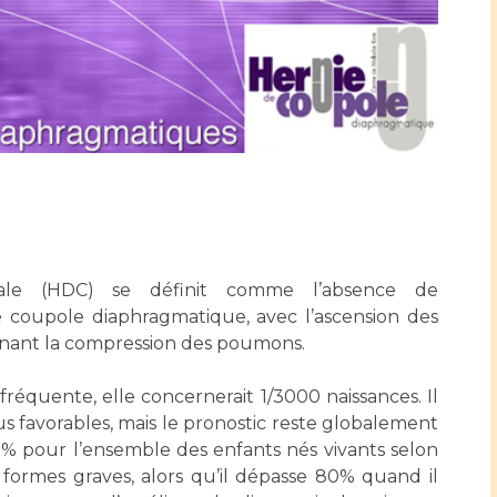
Accueil sourds et
malentendants
Professionnels de santé
Charte Romain Jacob
Qualité
Fournisseu
Mouvement Parcours
Handicap 13
Adresser un patient
Nos indicateurs
Rôles et missi
Réseaux de soins
Liste des marc
Adresser un examen au
Documents uti
Activité physique
Laboratoire de Biologie
Protection
Médicale
Radiologie / Imagerie
tale (HDC) se définit comme l’absence de
Cancer
Sécurité
Cancérologie
coupole diaphragmatique, avec l’ascension des
Les pôles d'activité médicale
inant la compression des poumons.
Anatomie et Cytologie
Médecine nucléaire
Les recher
Pathologiques
fréquente, elle concernerait 1/3000 naissances. Il
us favorables, mais le pronostic reste globalement
Adresser un examen au
0% pour l’ensemble des enfants nés vivants selon
Laboratoire d'Infectiologie
Maladies rares
Lieu de sa
 formes graves, alors qu’il dépasse 80% quand il
Centres de référence