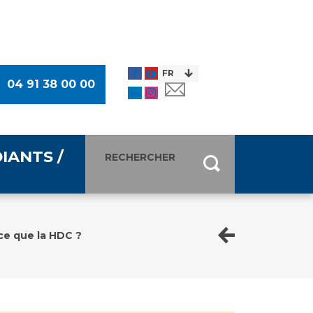
04 91 38 00 00
IANTS /
entants
ultimédia
ce que la HDC ?
 Des Usagers (CDU)
de presse
ocaux des Usagers
esse
usagers