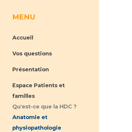
MENU
rs
 qualité et de sécurité des soins
ons
Accueil
hés conclus
Vos questions
les
 des données
Présentation
Espace Patients et
familles
ches en santé à l’AP-HM
Qu'est-ce que la HDC ?
Anatomie et
nté sans tabac
physiopathologie