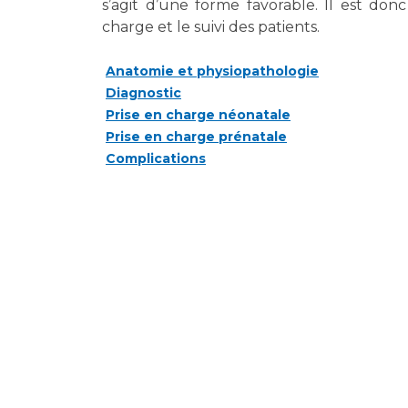
s’agit d’une forme favorable. Il est donc
Laïcité et cultes
Les structures de recherche
charge et le suivi des patients.
Les associations
Livret d'accueil
Anatomie et physiopathologie
Salon des familles
Diagnostic
Transports sanitaires
Prise en charge néonatale
Vos droits, vos devoirs
Prise en charge prénatale
Complications