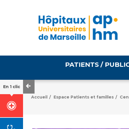
PATIENTS / PUBLI
En 1 clic
Informations pratiques
Égalité professionnelle
Accueil
Espace Patients et familles
Cen
/
/
Accès à votre dossier
médical
Emploi / formation
Tarifs