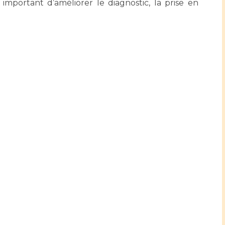
 important d’améliorer le diagnostic, la prise en
Maladies Rares
Plateforme d'Expertise
Maternité Hôpital Nord
Maladies Rares