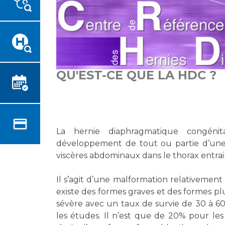
Emplois paramédicaux
Vous accompagnez, vous
rendez visite à un patient
Emplois administratifs
Vous allez être hospitalisé(e)
Emplois médicaux
Vous avez un examen
Espace Formation
d'imagerie ou de radiologie à
Étudiants hospitaliers
réaliser
QU'EST-CE QUE LA HDC ?
Emplois techniques et
Vous avez une analyse à
médico-techniques
réaliser
Emplois divers
Vous venez en consultation
Emplois socio-éducatifs
myaphm, votre espace
La hernie diaphragmatique congéni
Statuts
santé en ligne
développement de tout ou partie d’une 
Stages paramédicaux
Infos COVID-19
viscères abdominaux dans le thorax entra
Il s’agit d’une malformation relativement 
Chercheurs
Vivre ensemble à l'hôpital
existe des formes graves et des formes pl
sévère avec un taux de survie de 30 à 6
La recherche clinique à l'AP-
Culture à l'hôpital
les études. Il n’est que de 20% pour les
HM