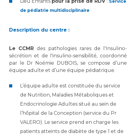
Les pôles d'activité médicale
Lieu Enfants
pour la prise de RDV
:
Service
Cancer
Anatomie et Cytologie Pathologiques
de pédiatrie multidisciplinaire
Adresser un examen au Laboratoire d'Infectiologie
Médecine nucléaire
Centres de référence Maladies Rares
Description du centre :
Plateforme d'Expertise Maladies Rares
Maladies rares
Le CCMR
des pathologies rares de l'Insulino-
sécrétion et de l'insulino-sensibilité, coordonné
Presse / Multimédia
par le Dr Noémie DUBOIS, se compose d’une
équipe adulte et d’une équipe pédiatrique.
Maternité Hôpital Nord
Communiqués de presse
Dossiers de presse
L’équipe adulte est constituée du service
Médiathèque
de Nutrition, Maladies Métaboliques et
Vos représentants
Endocrinologie Adultes situé au sein de
Fournisseurs
l’hôpital de la Conception (service du Pr
La Commission Des Usagers (CDU)
VALERO). Le service prend en charge les
Les Comités Locaux des Usagers
Rôles et missions
patients atteints de diabète de type 1 et de
Le projet des usagers