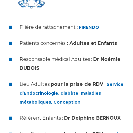
Les structures de recherche
Salon des familles
Transports sanitaires
Vos droits, vos devoirs
Écoles et Instituts de Formation
Filière de rattachement :
FIRENDO
Handicap
Patients concernés
: Adultes et Enfants
Plateforme des internes
Handi 13
Responsable médical Adultes :
Dr Noémie
Pôle Médecine Physique et Réadaptation
DUBOIS
Professionnels de santé
Accueil sourds et malentendants
Charte Romain Jacob
Lieu Adultes
pour la prise de RDV
:
Service
Adresser un patient
Mouvement Parcours Handicap 13
Réseaux de soins
d’Endocrinologie, diabète, maladies
Adresser un examen au Laboratoire de Biologie
métaboliques, Conception
Médicale
Activité physique
Radiologie / Imagerie
Référent Enfants :
Dr Delphine BERNOUX
Cancérologie