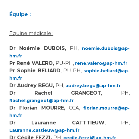
Équipe :
Equipe médicale :
Dr Noémie DUBOIS,
PH,
noemie.dubois@ap-
hm.fr
Pr René VALERO,
PU-PH,
rene.valero@ap-hm.fr
Pr Sophie BELIARD
, PU-PH,
sophie.beliard@ap-
hm.fr
Dr Audrey BEGU,
PH,
audrey.begu@ap-hm.fr
Dr Rachel GRANGEOT,
PH,
Rachel.grangeot@ap-hm.fr
Dr Florian MOURRE,
CCA,
florian.mourre@ap-
hm.fr
Dr Lauranne CATTTIEUW
, PH,
Lauranne.cattieuw@ap-hm.fr
Dr Cécile FEZZI,
PH,
cecile.fezzi@ap-hm.fr