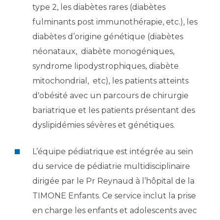
Liste des marchés conclus
type 2, les diabètes rares (diabètes
Documents utiles
fulminants post immunothérapie, etc.), les
Qualité
diabètes d’origine génétique (diabètes
néonataux, diabète monogéniques,
Nos indicateurs qualité et de sécurité des soins
syndrome lipodystrophiques, diabète
mitochondrial, etc), les patients atteints
d'obésité avec un parcours de chirurgie
Protection des données
bariatrique et les patients présentant des
dyslipidémies sévères et génétiques.
Sécurité
L’équipe pédiatrique est intégrée au sein
du service de pédiatrie multidisciplinaire
Les recherches en santé à l’AP-HM
dirigée par le Pr Reynaud à l’hôpital de la
TIMONE Enfants. Ce service inclut la prise
Lieu de santé sans tabac
en charge les enfants et adolescents avec