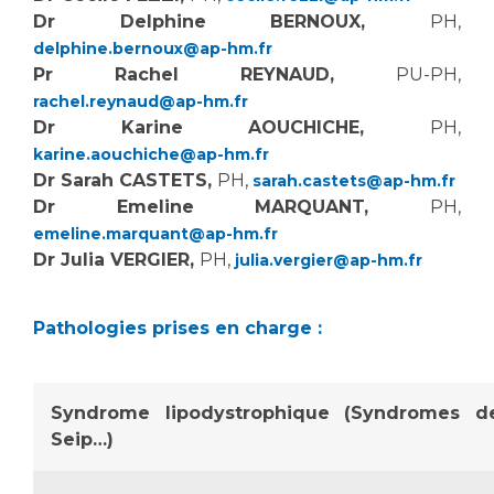
Dr Delphine BERNOUX,
PH,
delphine.bernoux@ap-hm.fr
Pr Rachel REYNAUD,
PU-PH,
rachel.reynaud@ap-hm.fr
Dr Karine AOUCHICHE,
PH,
karine.aouchiche@ap-hm.fr
Dr Sarah CASTETS,
PH,
sarah.castets@ap-hm.fr
Dr Emeline MARQUANT,
PH,
emeline.marquant@ap-hm.fr
Dr Julia VERGIER
,
PH,
julia.vergier@ap-hm.fr
Pathologies prises en charge :
Syndrome lipodystrophique (Syndromes de
Seip…)