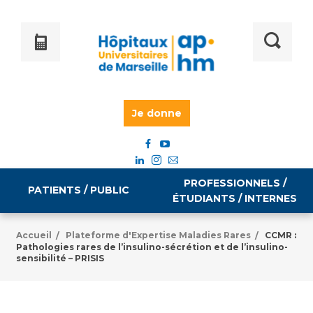
Je donne
PROFESSIONNELS /
PATIENTS / PUBLIC
ÉTUDIANTS / INTERNES
Accueil
Plateforme d'Expertise Maladies Rares
CCMR :
/
/
Pathologies rares de l’insulino-sécrétion et de l’insulino-
Informations pratiques
Égalité professionnelle
sensibilité – PRISIS
Accès à votre dossier médical
Emploi / formation
Tarifs