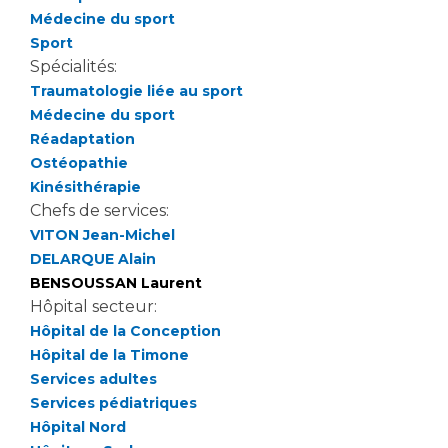
Les structures de recherche
Salon des familles
Médecine du sport
Transports sanitaires
Sport
Vos droits, vos devoirs
Spécialités:
Écoles et Instituts de Formation
Traumatologie liée au sport
Médecine du sport
Handicap
Réadaptation
Plateforme des internes
Ostéopathie
Kinésithérapie
Handi 13
Chefs de services:
Pôle Médecine Physique et Réadaptation
Professionnels de santé
VITON Jean-Michel
Accueil sourds et malentendants
DELARQUE Alain
Charte Romain Jacob
BENSOUSSAN Laurent
Adresser un patient
Mouvement Parcours Handicap 13
Hôpital secteur:
Réseaux de soins
Hôpital de la Conception
Adresser un examen au Laboratoire de Biologie
Hôpital de la Timone
Médicale
Activité physique
Services adultes
Radiologie / Imagerie
Services pédiatriques
Cancérologie
Hôpital Nord