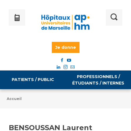
Je donne
PROFESSIONNELS /
PATIENTS / PUBLIC
ÉTUDIANTS / INTERNES
Accueil
Informations pratiques
Égalité professionnelle
Accès à votre dossier médical
BENSOUSSAN Laurent
Emploi / formation
Tarifs