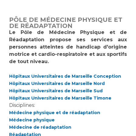
Vous accompagnez, vous rendez visite à un patient
Emplois paramédicaux
Vous allez être hospitalisé(e)
PÔLE DE MÉDECINE PHYSIQUE ET
Emplois administratifs
Vous avez un examen d'imagerie ou de radiologie
DE RÉADAPTATION
Emplois médicaux
à réaliser
Le Pôle de Médecine Physique et de
Espace Formation
Réadaptation propose ses services aux
Vous avez une analyse à réaliser
personnes atteintes de handicap d'origine
Étudiants hospitaliers
Vous venez en consultation
motrice et cardio-respiratoire et aux sportifs
Emplois techniques et médico-techniques
myaphm, votre espace santé en ligne
de tout niveau.
Emplois divers
Infos COVID-19
Emplois socio-éducatifs
Hôpitaux Universitaires de Marseille Conception
Statuts
Hôpitaux Universitaires de Marseille Nord
Vivre ensemble à l'hôpital
Stages paramédicaux
Hôpitaux Universitaires de Marseille Sud
Hôpitaux Universitaires de Marseille Timone
Culture à l'hôpital
Disciplines:
Médecine physique et de réadaptation
Laïcité et cultes
Chercheurs
Médecine physique
Les associations
Médecine de réadaptation
La recherche clinique à l'AP-HM
Livret d'accueil
Réadaptation