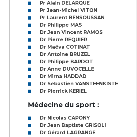
Liste des marchés conclus
Pr Alain DELARQUE
Documents utiles
Pr Jean-Michel VITON
Pr Laurent BENSOUSSAN
Qualité
Dr Philippe MAS
Dr Jean Vincent RAMOS
Nos indicateurs qualité et de sécurité des soins
Dr Pierre REQUIER
Dr Maëva COTINAT
Dr Antoine BRUZEL
Protection des données
Dr Philippe BARDOT
Dr Anne DUVOCELLE
Dr Mirna HADDAD
Dr Sébastien VANSTEENKISTE
Sécurité
Dr Pierrick KERIEL
Médecine du sport :
Les recherches en santé à l’AP-HM
Dr Nicolas CAPONY
Dr Jean Baptiste GRISOLI
Lieu de santé sans tabac
Dr Gérard LAGRANGE