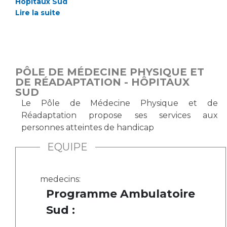
Les pôles d'activité médicale
Hôpitaux Sud
Cancer
Lire la suite
Anatomie et Cytologie Pathologiques
Adresser un examen au Laboratoire d'Infectiologie
Médecine nucléaire
Centres de référence Maladies Rares
Plateforme d'Expertise Maladies Rares
PÔLE DE MÉDECINE PHYSIQUE ET
Maladies rares
DE RÉADAPTATION - HÔPITAUX
SUD
Presse / Multimédia
Le Pôle de Médecine Physique et de
Réadaptation propose ses services aux
Maternité Hôpital Nord
Communiqués de presse
personnes atteintes de handicap
Dossiers de presse
EQUIPE
Médiathèque
Vos représentants
medecins:
Fournisseurs
Programme Ambulatoire
La Commission Des Usagers (CDU)
Sud :
Les Comités Locaux des Usagers
Rôles et missions
Le projet des usagers