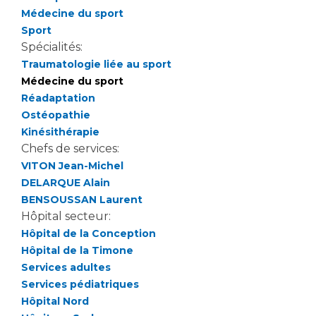
Les structures de recherche
Salon des familles
Médecine du sport
Transports sanitaires
Sport
Vos droits, vos devoirs
Spécialités:
Écoles et Instituts de Formation
Traumatologie liée au sport
Médecine du sport
Handicap
Réadaptation
Plateforme des internes
Ostéopathie
Kinésithérapie
Handi 13
Chefs de services:
Pôle Médecine Physique et Réadaptation
Professionnels de santé
VITON Jean-Michel
Accueil sourds et malentendants
DELARQUE Alain
Charte Romain Jacob
BENSOUSSAN Laurent
Adresser un patient
Mouvement Parcours Handicap 13
Hôpital secteur:
Réseaux de soins
Hôpital de la Conception
Adresser un examen au Laboratoire de Biologie
Hôpital de la Timone
Médicale
Activité physique
Services adultes
Radiologie / Imagerie
Services pédiatriques
Cancérologie
Hôpital Nord