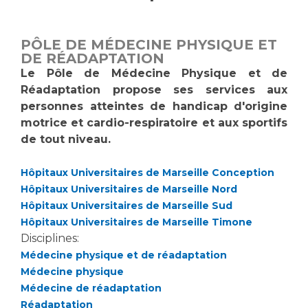
Vous accompagnez, vous rendez visite à un patient
Emplois paramédicaux
Vous allez être hospitalisé(e)
PÔLE DE MÉDECINE PHYSIQUE ET
Emplois administratifs
Vous avez un examen d'imagerie ou de radiologie
DE RÉADAPTATION
Emplois médicaux
à réaliser
Le Pôle de Médecine Physique et de
Espace Formation
Réadaptation propose ses services aux
Vous avez une analyse à réaliser
personnes atteintes de handicap d'origine
Étudiants hospitaliers
Vous venez en consultation
motrice et cardio-respiratoire et aux sportifs
Emplois techniques et médico-techniques
myaphm, votre espace santé en ligne
de tout niveau.
Emplois divers
Infos COVID-19
Emplois socio-éducatifs
Hôpitaux Universitaires de Marseille Conception
Statuts
Hôpitaux Universitaires de Marseille Nord
Vivre ensemble à l'hôpital
Stages paramédicaux
Hôpitaux Universitaires de Marseille Sud
Hôpitaux Universitaires de Marseille Timone
Culture à l'hôpital
Disciplines:
Médecine physique et de réadaptation
Laïcité et cultes
Chercheurs
Médecine physique
Les associations
Médecine de réadaptation
La recherche clinique à l'AP-HM
Livret d'accueil
Réadaptation