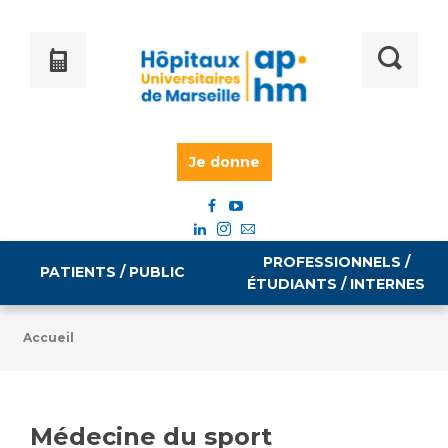
Je donne
PROFESSIONNELS /
PATIENTS / PUBLIC
ÉTUDIANTS / INTERNES
Accueil
Informations pratiques
Égalité professionnelle
Accès à votre dossier médical
Médecine du sport
Emploi / formation
Tarifs