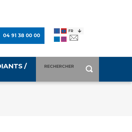
04 91 38 00 00
IANTS /
entants
ultimédia
 Des Usagers (CDU)
de presse
ocaux des Usagers
esse
usagers