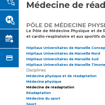
Médecine de réad
Emplois paramédicaux
Vous accompagnez, vous
rendez visite à un patient
Emplois administratifs
Vous allez être hospitalisé(e)
Emplois médicaux
Vous avez un examen
Espace Formation
PÔLE DE MÉDECINE PHYS
d'imagerie ou de radiologie à
Étudiants hospitaliers
Le Pôle de Médecine Physique et de R
réaliser
et cardio-respiratoire et aux sportifs d
Emplois techniques et
Vous avez une analyse à
médico-techniques
réaliser
Hôpitaux Universitaires de Marseille Conce
Emplois divers
Vous venez en consultation
Hôpitaux Universitaires de Marseille Nord
Emplois socio-éducatifs
myaphm, votre espace
Hôpitaux Universitaires de Marseille Sud
Statuts
santé en ligne
Hôpitaux Universitaires de Marseille Timon
Stages paramédicaux
Infos COVID-19
Disciplines:
Médecine physique et de réadaptation
Médecine physique
Chercheurs
Vivre ensemble à l'hôpital
Médecine de réadaptation
Réadaptation
La recherche clinique à l'AP-
Médecine du sport
Culture à l'hôpital
HM
Sport