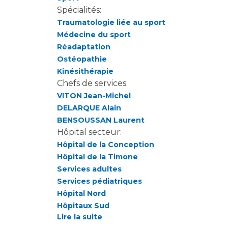
Laïcité et cultes
Spécialités:
Les structures de recherche
Les associations
Traumatologie liée au sport
Livret d'accueil
Médecine du sport
Salon des familles
Réadaptation
Ostéopathie
Transports sanitaires
Kinésithérapie
Vos droits, vos devoirs
Chefs de services:
VITON Jean-Michel
DELARQUE Alain
BENSOUSSAN Laurent
Hôpital secteur:
Hôpital de la Conception
Hôpital de la Timone
Services adultes
Services pédiatriques
Hôpital Nord
Hôpitaux Sud
Lire la suite