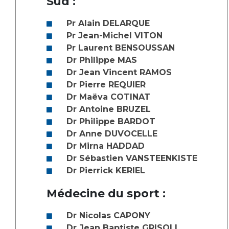
Sud :
Liste des marchés conclus
Documents utiles
Pr Alain DELARQUE
Pr Jean-Michel VITON
Qualité
Pr Laurent BENSOUSSAN
Dr Philippe MAS
Nos indicateurs qualité et de sécurité des soins
Dr Jean Vincent RAMOS
Dr Pierre REQUIER
Dr Maëva COTINAT
Protection des données
Dr Antoine BRUZEL
Dr Philippe BARDOT
Dr Anne DUVOCELLE
Sécurité
Dr Mirna HADDAD
Dr Sébastien VANSTEENKISTE
Dr Pierrick KERIEL
Les recherches en santé à l’AP-HM
Médecine du sport :
Dr Nicolas CAPONY
Lieu de santé sans tabac
Dr Jean Baptiste GRISOLI