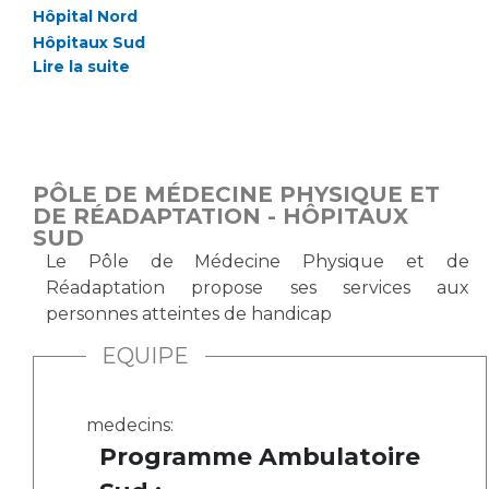
Les pôles d'activité médicale
Cancer
Hôpital Nord
Anatomie et Cytologie Pathologiques
Hôpitaux Sud
Adresser un examen au Laboratoire d'Infectiologie
Lire la suite
Médecine nucléaire
Centres de référence Maladies Rares
Plateforme d'Expertise Maladies Rares
Maladies rares
PÔLE DE MÉDECINE PHYSIQUE ET
Presse / Multimédia
DE RÉADAPTATION - HÔPITAUX
SUD
Maternité Hôpital Nord
Le Pôle de Médecine Physique et de
Communiqués de presse
Réadaptation propose ses services aux
Dossiers de presse
personnes atteintes de handicap
Médiathèque
EQUIPE
Vos représentants
Fournisseurs
La Commission Des Usagers (CDU)
medecins:
Programme Ambulatoire
Les Comités Locaux des Usagers
Rôles et missions
Le projet des usagers