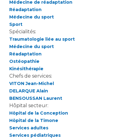
Les structures de recherche
Médecine de réadaptation
Salon des familles
Réadaptation
Transports sanitaires
Médecine du sport
Vos droits, vos devoirs
Sport
Écoles et Instituts de Formation
Spécialités:
Traumatologie liée au sport
Handicap
Médecine du sport
Plateforme des internes
Réadaptation
Handi 13
Ostéopathie
Pôle Médecine Physique et Réadaptation
Kinésithérapie
Professionnels de santé
Chefs de services:
Accueil sourds et malentendants
VITON Jean-Michel
Charte Romain Jacob
Adresser un patient
DELARQUE Alain
Mouvement Parcours Handicap 13
Réseaux de soins
BENSOUSSAN Laurent
Adresser un examen au Laboratoire de Biologie
Hôpital secteur:
Médicale
Hôpital de la Conception
Activité physique
Hôpital de la Timone
Radiologie / Imagerie
Services adultes
Cancérologie
Services pédiatriques