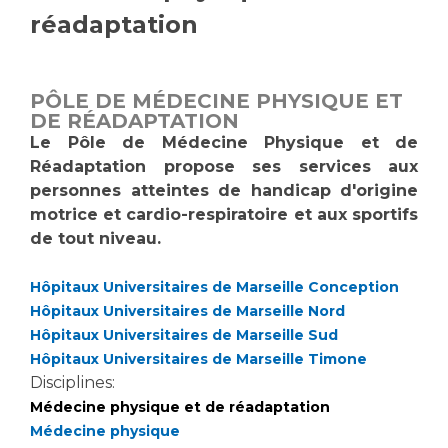
réadaptation
Vous accompagnez, vous rendez visite à un patient
Emplois paramédicaux
Vous allez être hospitalisé(e)
Emplois administratifs
Vous avez un examen d'imagerie ou de radiologie
PÔLE DE MÉDECINE PHYSIQUE ET
Emplois médicaux
à réaliser
DE RÉADAPTATION
Espace Formation
Vous avez une analyse à réaliser
Le Pôle de Médecine Physique et de
Étudiants hospitaliers
Vous venez en consultation
Réadaptation propose ses services aux
Emplois techniques et médico-techniques
myaphm, votre espace santé en ligne
personnes atteintes de handicap d'origine
Emplois divers
motrice et cardio-respiratoire et aux sportifs
Infos COVID-19
de tout niveau.
Emplois socio-éducatifs
Statuts
Hôpitaux Universitaires de Marseille Conception
Vivre ensemble à l'hôpital
Stages paramédicaux
Hôpitaux Universitaires de Marseille Nord
Hôpitaux Universitaires de Marseille Sud
Culture à l'hôpital
Hôpitaux Universitaires de Marseille Timone
Laïcité et cultes
Chercheurs
Disciplines:
Les associations
Médecine physique et de réadaptation
La recherche clinique à l'AP-HM
Livret d'accueil
Médecine physique