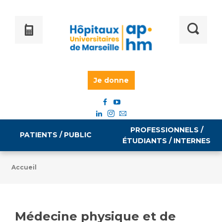
Je donne
PROFESSIONNELS /
PATIENTS / PUBLIC
ÉTUDIANTS / INTERNES
Accueil
Informations pratiques
Égalité professionnelle
Accès à votre dossier médical
Médecine physique et de
Emploi / formation
Tarifs