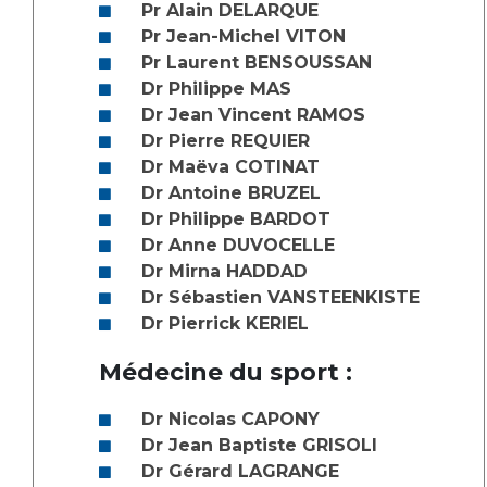
Liste des marchés conclus
Pr Alain DELARQUE
Documents utiles
Pr Jean-Michel VITON
Pr Laurent BENSOUSSAN
Qualité
Dr Philippe MAS
Dr Jean Vincent RAMOS
Nos indicateurs qualité et de sécurité des soins
Dr Pierre REQUIER
Dr Maëva COTINAT
Dr Antoine BRUZEL
Protection des données
Dr Philippe BARDOT
Dr Anne DUVOCELLE
Dr Mirna HADDAD
Dr Sébastien VANSTEENKISTE
Sécurité
Dr Pierrick KERIEL
Médecine du sport :
Les recherches en santé à l’AP-HM
Dr Nicolas CAPONY
Dr Jean Baptiste GRISOLI
Lieu de santé sans tabac
Dr Gérard LAGRANGE