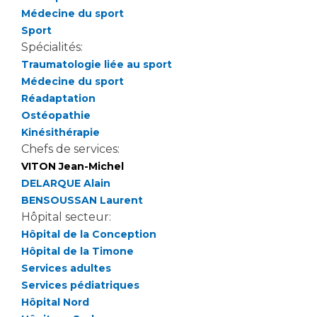
Les structures de recherche
Salon des familles
Médecine du sport
Transports sanitaires
Sport
Vos droits, vos devoirs
Spécialités:
Écoles et Instituts de Formation
Traumatologie liée au sport
Médecine du sport
Handicap
Réadaptation
Plateforme des internes
Ostéopathie
Kinésithérapie
Handi 13
Chefs de services:
Pôle Médecine Physique et Réadaptation
Professionnels de santé
VITON Jean-Michel
Accueil sourds et malentendants
DELARQUE Alain
Charte Romain Jacob
BENSOUSSAN Laurent
Adresser un patient
Mouvement Parcours Handicap 13
Hôpital secteur:
Réseaux de soins
Hôpital de la Conception
Adresser un examen au Laboratoire de Biologie
Hôpital de la Timone
Médicale
Activité physique
Services adultes
Radiologie / Imagerie
Services pédiatriques
Cancérologie
Hôpital Nord