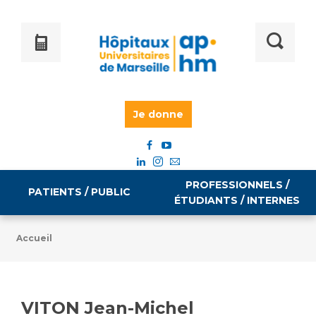
Je donne
PROFESSIONNELS /
PATIENTS / PUBLIC
ÉTUDIANTS / INTERNES
Accueil
Informations pratiques
Égalité professionnelle
Accès à votre dossier médical
VITON Jean-Michel
Emploi / formation
Tarifs