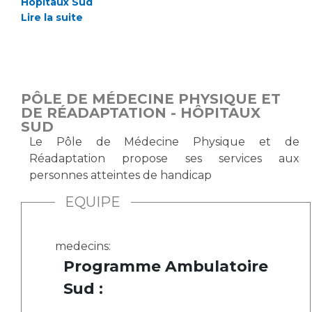
Les pôles d'activité médicale
Hôpitaux Sud
Cancer
Lire la suite
Anatomie et Cytologie Pathologiques
Adresser un examen au Laboratoire d'Infectiologie
Médecine nucléaire
Centres de référence Maladies Rares
Plateforme d'Expertise Maladies Rares
PÔLE DE MÉDECINE PHYSIQUE ET
Maladies rares
DE RÉADAPTATION - HÔPITAUX
SUD
Presse / Multimédia
Le Pôle de Médecine Physique et de
Réadaptation propose ses services aux
Maternité Hôpital Nord
Communiqués de presse
personnes atteintes de handicap
Dossiers de presse
EQUIPE
Médiathèque
Vos représentants
medecins:
Fournisseurs
Programme Ambulatoire
La Commission Des Usagers (CDU)
Sud :
Les Comités Locaux des Usagers
Rôles et missions
Le projet des usagers