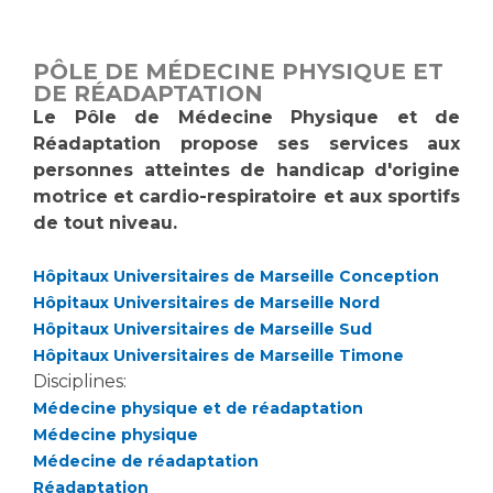
Vous accompagnez, vous rendez visite à un patient
Emplois paramédicaux
Vous allez être hospitalisé(e)
PÔLE DE MÉDECINE PHYSIQUE ET
Emplois administratifs
Vous avez un examen d'imagerie ou de radiologie
DE RÉADAPTATION
Emplois médicaux
à réaliser
Le Pôle de Médecine Physique et de
Espace Formation
Réadaptation propose ses services aux
Vous avez une analyse à réaliser
personnes atteintes de handicap d'origine
Étudiants hospitaliers
Vous venez en consultation
motrice et cardio-respiratoire et aux sportifs
Emplois techniques et médico-techniques
myaphm, votre espace santé en ligne
de tout niveau.
Emplois divers
Infos COVID-19
Emplois socio-éducatifs
Hôpitaux Universitaires de Marseille Conception
Statuts
Hôpitaux Universitaires de Marseille Nord
Vivre ensemble à l'hôpital
Stages paramédicaux
Hôpitaux Universitaires de Marseille Sud
Hôpitaux Universitaires de Marseille Timone
Culture à l'hôpital
Disciplines:
Médecine physique et de réadaptation
Laïcité et cultes
Chercheurs
Médecine physique
Les associations
Médecine de réadaptation
La recherche clinique à l'AP-HM
Livret d'accueil
Réadaptation