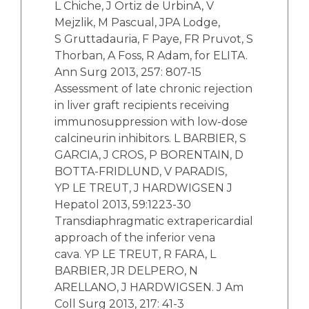
L Chiche, J Ortiz de UrbinA, V
Mejzlik, M Pascual, JPA Lodge,
S Gruttadauria, F Paye, FR Pruvot, S
Thorban, A Foss, R Adam, for ELITA.
Ann Surg 2013, 257: 807-15
Assessment of late chronic rejection
in liver graft recipients receiving
immunosuppression with low-dose
calcineurin inhibitors. L BARBIER, S
GARCIA, J CROS, P BORENTAIN, D
BOTTA-FRIDLUND, V PARADIS,
YP LE TREUT, J HARDWIGSEN J
Hepatol 2013, 59:1223-30
Transdiaphragmatic extrapericardial
approach of the inferior vena
cava. YP LE TREUT, R FARA, L
BARBIER, JR DELPERO, N
ARELLANO, J HARDWIGSEN. J Am
Coll Surg 2013, 217: 41-3