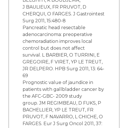
BELGHITI, K BOUDJEMA,
J BAULIEUX, FR PRUVOT, D
CHERQUI, O FARGES. J Gastrointest
Surg 2011, 15:480-8
Pancreatic head resectable
adenocarcinoma: preoperative
chemoradiation improves local
control but does not affect
survival. L BARBIER, O TURRINI, E
GREGOIRE, F VIRET, YP LE TREUT,
JR DELPERO. HPB Surg 2011, 13: 64-
69
Prognostic value of jaundice in
patients with gallbladder cancer by
the AFC-GBC- 2009 study
group. JM REGIMBEAU, D FUKS, P
BACHELLIER, YP LE TREUT, FR
PRUVOT, F NAVARRO, L CHICHE, O
FARGES. Eur J Surg Oncol 2011, 37: