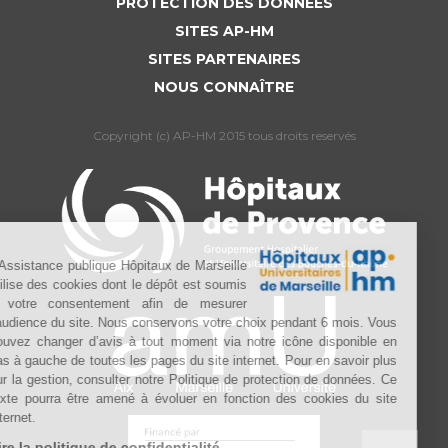
PROTECTION DES DONNÉES
SITES AP-HM
SITES PARTENAIRES
NOUS CONNAÎTRE
Copyright (c) AP-HM 2015 tous droits reservés
L’Assistance publique Hôpitaux de Marseille
utilise des cookies dont le dépôt est soumis
à votre consentement afin de mesurer
l’audience du site. Nous conservons votre choix pendant 6 mois. Vous
pouvez changer d’avis à tout moment via notre icône disponible en
bas à gauche de toutes les pages du site internet. Pour en savoir plus
sur la gestion, consulter notre Politique de protection de données. Ce
texte pourra être amené à évoluer en fonction des cookies du site
internet.
Lire la politique de confidentialité