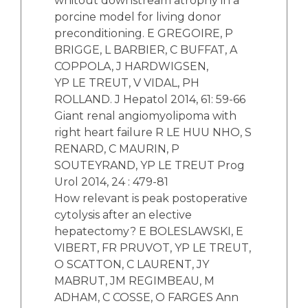
whitout downstream atrophy in a
porcine model for living donor
preconditioning. E GREGOIRE, P
BRIGGE, L BARBIER, C BUFFAT, A
COPPOLA, J HARDWIGSEN,
YP LE TREUT, V VIDAL, PH
ROLLAND. J Hepatol 2014, 61: 59-66
Giant renal angiomyolipoma with
right heart failure R LE HUU NHO, S
RENARD, C MAURIN, P
SOUTEYRAND, YP LE TREUT Prog
Urol 2014, 24 : 479-81
How relevant is peak postoperative
cytolysis after an elective
hepatectomy? E BOLESLAWSKI, E
VIBERT, FR PRUVOT, YP LE TREUT,
O SCATTON, C LAURENT, JY
MABRUT, JM REGIMBEAU, M
ADHAM, C COSSE, O FARGES Ann