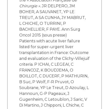
the « Association Française de
Chirurgie ».
JR DELPERO, JM
BOHER, A SAUVANET, YP LE
TREUT, A SA CUNHA, JY MABRUT,
L CHICHE, O TURRINI, P
BACHELLIER, F PAYE. Ann Surg
Oncol 2015 (sous presse)
Patients with acute liver failure
listed for super-urgent liver
transplantation in France: Outcome
and evaluation of the Clichy-Villejuif
criteria. P ICHAI, C LEGEAI, C
FRANCOZ, K BOUDJEMA, O
BOILLOT, C DUCERF, P MATHURIN,
B Suc, P Wolf, F-R Pruvot, O
Soubrane, YP Le Treut, D Azoulay, L
Hannoun, G-P Pageaux, J
Gugenheim, C Letoublon, J Saric, V
Di Martino, J Chipponi, L Chiche, C