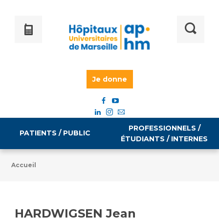
Je donne
PROFESSIONNELS /
PATIENTS / PUBLIC
ÉTUDIANTS / INTERNES
Accueil
Informations pratiques
Égalité professionnelle
Accès à votre dossier médical
HARDWIGSEN Jean
Emploi / formation
Tarifs