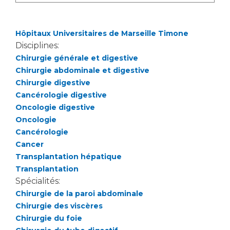
Liste des marchés conclus
Documents utiles
Hôpitaux Universitaires de Marseille Timone
Qualité
Disciplines:
Chirurgie générale et digestive
Nos indicateurs qualité et de sécurité des soins
Chirurgie abdominale et digestive
Chirurgie digestive
Cancérologie digestive
Protection des données
Oncologie digestive
Oncologie
Cancérologie
Sécurité
Cancer
Transplantation hépatique
Transplantation
Les recherches en santé à l’AP-HM
Spécialités:
Chirurgie de la paroi abdominale
Chirurgie des viscères
Chirurgie du foie
Lieu de santé sans tabac