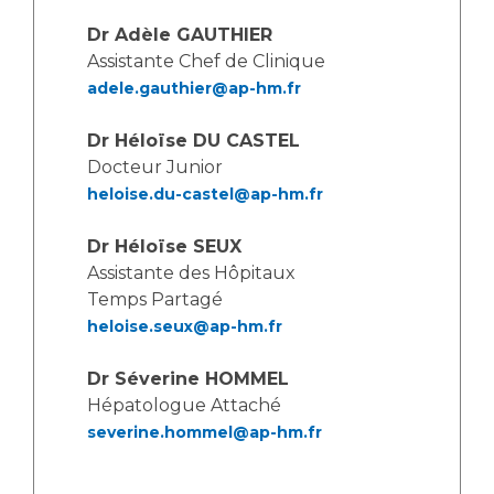
Les pôles d'activité médicale
Cancer
Anatomie et Cytologie Pathologiques
Dr Adèle GAUTHIER
Assistante Chef de Clinique
Adresser un examen au Laboratoire d'Infectiologie
adele.gauthier@ap-hm.fr
Médecine nucléaire
Centres de référence Maladies Rares
Plateforme d'Expertise Maladies Rares
Dr Héloïse DU CASTEL
Docteur Junior
Maladies rares
heloise.du-castel@ap-hm.fr
Presse / Multimédia
Dr Héloïse SEUX
Maternité Hôpital Nord
Communiqués de presse
Assistante des Hôpitaux
Dossiers de presse
Temps Partagé
heloise.seux@ap-hm.fr
Médiathèque
Vos représentants
Dr Séverine HOMMEL
Hépatologue Attaché
Fournisseurs
La Commission Des Usagers (CDU)
severine.hommel@ap-hm.fr
Les Comités Locaux des Usagers
Rôles et missions
Le projet des usagers