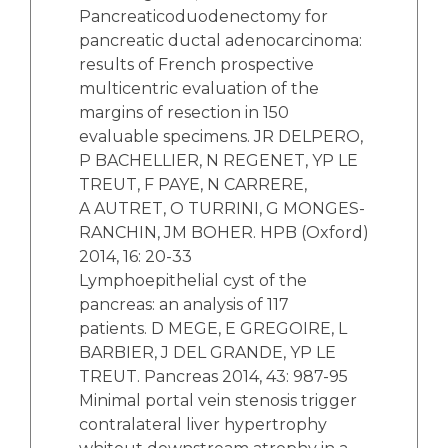
Pancreaticoduodenectomy for
pancreatic ductal adenocarcinoma:
results of French prospective
multicentric evaluation of the
margins of resection in 150
evaluable specimens. JR DELPERO,
P BACHELLIER, N REGENET, YP LE
TREUT, F PAYE, N CARRERE,
A AUTRET, O TURRINI, G MONGES-
RANCHIN, JM BOHER. HPB (Oxford)
2014, 16: 20-33
Lymphoepithelial cyst of the
pancreas: an analysis of 117
patients. D MEGE, E GREGOIRE, L
BARBIER, J DEL GRANDE, YP LE
TREUT. Pancreas 2014, 43: 987-95
Minimal portal vein stenosis trigger
contralateral liver hypertrophy