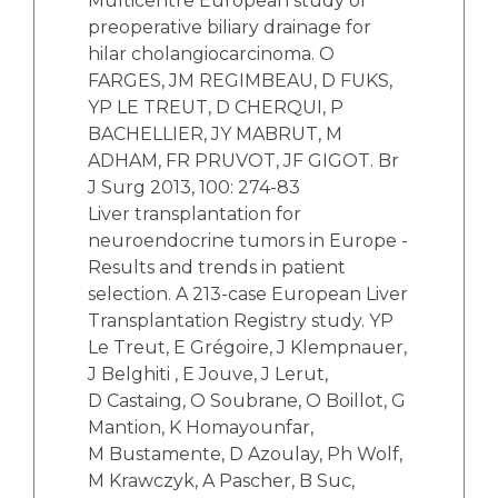
Multicentre European study of
preoperative biliary drainage for
hilar cholangiocarcinoma. O
FARGES, JM REGIMBEAU, D FUKS,
YP LE TREUT, D CHERQUI, P
BACHELLIER, JY MABRUT, M
ADHAM, FR PRUVOT, JF GIGOT. Br
J Surg 2013, 100: 274-83
Liver transplantation for
neuroendocrine tumors in Europe -
Results and trends in patient
selection. A 213-case European Liver
Transplantation Registry study. YP
Le Treut, E Grégoire, J Klempnauer,
J Belghiti , E Jouve, J Lerut,
D Castaing, O Soubrane, O Boillot, G
Mantion, K Homayounfar,
M Bustamente, D Azoulay, Ph Wolf,
M Krawczyk, A Pascher, B Suc,