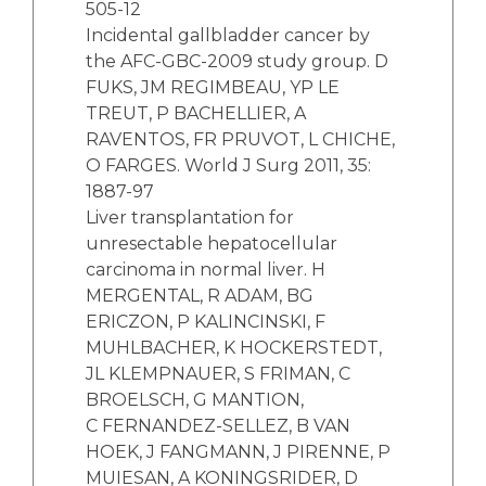
505-12
Incidental gallbladder cancer by
the AFC-GBC-2009 study group. D
FUKS, JM REGIMBEAU, YP LE
TREUT, P BACHELLIER, A
RAVENTOS, FR PRUVOT, L CHICHE,
O FARGES. World J Surg 2011, 35:
1887-97
Liver transplantation for
unresectable hepatocellular
carcinoma in normal liver. H
MERGENTAL, R ADAM, BG
ERICZON, P KALINCINSKI, F
MUHLBACHER, K HOCKERSTEDT,
JL KLEMPNAUER, S FRIMAN, C
BROELSCH, G MANTION,
C FERNANDEZ-SELLEZ, B VAN
HOEK, J FANGMANN, J PIRENNE, P
MUIESAN, A KONINGSRIDER, D