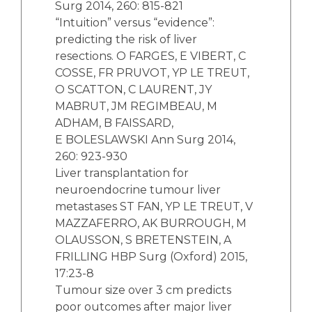
Surg 2014, 260: 815-821
“Intuition” versus “evidence”:
predicting the risk of liver
resections. O FARGES, E VIBERT, C
COSSE, FR PRUVOT, YP LE TREUT,
O SCATTON, C LAURENT, JY
MABRUT, JM REGIMBEAU, M
ADHAM, B FAISSARD,
E BOLESLAWSKI Ann Surg 2014,
260: 923-930
Liver transplantation for
neuroendocrine tumour liver
metastases ST FAN, YP LE TREUT, V
MAZZAFERRO, AK BURROUGH, M
OLAUSSON, S BRETENSTEIN, A
FRILLING HBP Surg (Oxford) 2015,
17:23-8
Tumour size over 3 cm predicts
poor outcomes after major liver