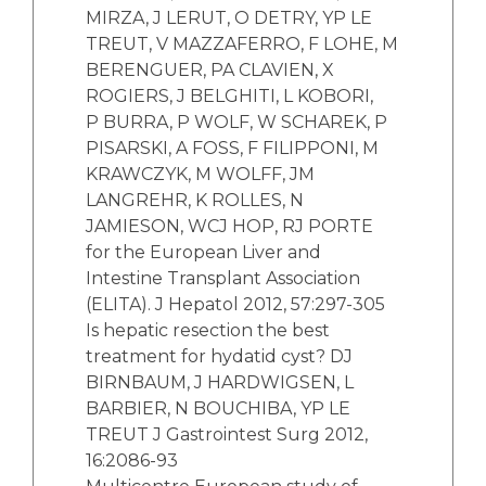
MIRZA, J LERUT, O DETRY, YP LE
TREUT, V MAZZAFERRO, F LOHE, M
BERENGUER, PA CLAVIEN, X
ROGIERS, J BELGHITI, L KOBORI,
P BURRA, P WOLF, W SCHAREK, P
PISARSKI, A FOSS, F FILIPPONI, M
KRAWCZYK, M WOLFF, JM
LANGREHR, K ROLLES, N
JAMIESON, WCJ HOP, RJ PORTE
for the European Liver and
Intestine Transplant Association
(ELITA). J Hepatol 2012, 57:297-305
Is hepatic resection the best
treatment for hydatid cyst? DJ
BIRNBAUM, J HARDWIGSEN, L
BARBIER, N BOUCHIBA, YP LE
TREUT J Gastrointest Surg 2012,
16:2086-93