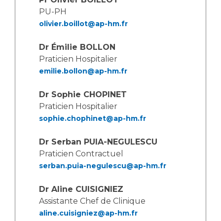
Les structures de recherche
Salon des familles
PU-PH
Transports sanitaires
olivier.boillot@ap-hm.fr
Vos droits, vos devoirs
Écoles et Instituts de Formation
Dr Émilie BOLLON
Praticien Hospitalier
Handicap
emilie.bollon@ap-hm.fr
Plateforme des internes
Dr Sophie CHOPINET
Handi 13
Praticien Hospitalier
Pôle Médecine Physique et Réadaptation
Professionnels de santé
sophie.chophinet@ap-hm.fr
Accueil sourds et malentendants
Charte Romain Jacob
Adresser un patient
Dr Serban PUIA-NEGULESCU
Mouvement Parcours Handicap 13
Praticien Contractuel
Réseaux de soins
serban.puia-negulescu@ap-hm.fr
Adresser un examen au Laboratoire de Biologie
Médicale
Activité physique
Dr Aline CUISIGNIEZ
Radiologie / Imagerie
Assistante Chef de Clinique
Cancérologie
aline.cuisigniez@ap-hm.fr