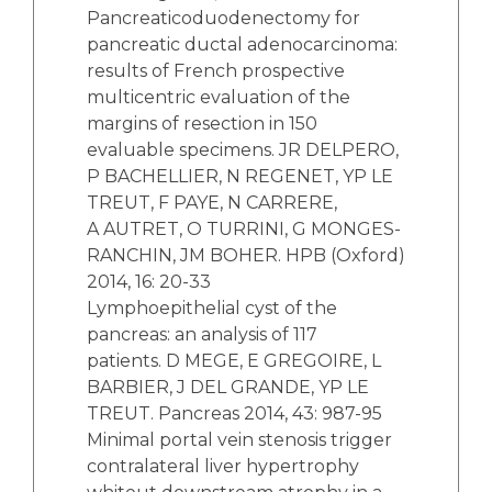
Pancreaticoduodenectomy for
pancreatic ductal adenocarcinoma:
results of French prospective
multicentric evaluation of the
margins of resection in 150
evaluable specimens. JR DELPERO,
P BACHELLIER, N REGENET, YP LE
TREUT, F PAYE, N CARRERE,
A AUTRET, O TURRINI, G MONGES-
RANCHIN, JM BOHER. HPB (Oxford)
2014, 16: 20-33
Lymphoepithelial cyst of the
pancreas: an analysis of 117
patients. D MEGE, E GREGOIRE, L
BARBIER, J DEL GRANDE, YP LE
TREUT. Pancreas 2014, 43: 987-95
Minimal portal vein stenosis trigger
contralateral liver hypertrophy