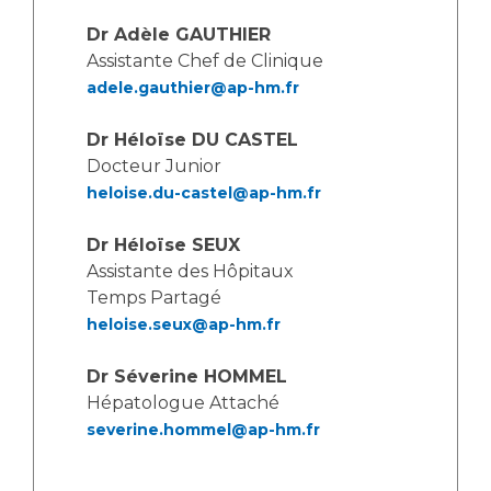
Les pôles d'activité médicale
Cancer
Anatomie et Cytologie Pathologiques
Dr Adèle GAUTHIER
Assistante Chef de Clinique
Adresser un examen au Laboratoire d'Infectiologie
adele.gauthier@ap-hm.fr
Médecine nucléaire
Centres de référence Maladies Rares
Plateforme d'Expertise Maladies Rares
Dr Héloïse DU CASTEL
Docteur Junior
Maladies rares
heloise.du-castel@ap-hm.fr
Presse / Multimédia
Dr Héloïse SEUX
Maternité Hôpital Nord
Communiqués de presse
Assistante des Hôpitaux
Dossiers de presse
Temps Partagé
heloise.seux@ap-hm.fr
Médiathèque
Vos représentants
Dr Séverine HOMMEL
Hépatologue Attaché
Fournisseurs
La Commission Des Usagers (CDU)
severine.hommel@ap-hm.fr
Les Comités Locaux des Usagers
Rôles et missions
Le projet des usagers