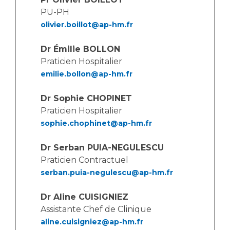
Les structures de recherche
Salon des familles
PU-PH
Transports sanitaires
olivier.boillot@ap-hm.fr
Vos droits, vos devoirs
Écoles et Instituts de Formation
Dr Émilie BOLLON
Praticien Hospitalier
Handicap
emilie.bollon@ap-hm.fr
Plateforme des internes
Dr Sophie CHOPINET
Handi 13
Praticien Hospitalier
Pôle Médecine Physique et Réadaptation
Professionnels de santé
sophie.chophinet@ap-hm.fr
Accueil sourds et malentendants
Charte Romain Jacob
Adresser un patient
Dr Serban PUIA-NEGULESCU
Mouvement Parcours Handicap 13
Praticien Contractuel
Réseaux de soins
serban.puia-negulescu@ap-hm.fr
Adresser un examen au Laboratoire de Biologie
Médicale
Activité physique
Dr Aline CUISIGNIEZ
Radiologie / Imagerie
Assistante Chef de Clinique
Cancérologie
aline.cuisigniez@ap-hm.fr