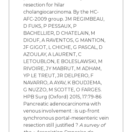
resection for hilar
cholangiocarcinoma. By the HC-
AFC-2009 group. JM REGIMBEAU,
D FUKS, P PESSAUX, P
BACHELLIER, D CHATELAIN, M
DIOUF, A RAVENTOS, G MANTION,
JF GIGOT, L CHICHE, G PASCAL, D
AZOULAY, A LAURENT, C
LETOUBLON, E BOLESLAWSKI, M
RIVOIRE, JY MABRUT, M ADHAM,
YP LE TREUT, JR DELPERO, F
NAVARRO, A AYAV, K BOUDJEMA,
G NUZZO, M SCOTTE, O FARGES.
HPB Surg (Oxford) 2015, 17:79-86
Pancreatic adenocarcinoma with
venous involvement : is up-front
synchronous portal-mesenteric vein
resection still justified ?
A survey of