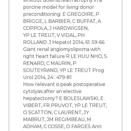
whitout downstream atrophy in a
porcine model for living donor
preconditioning. E GREGOIRE, P
BRIGGE, L BARBIER, C BUFFAT, A
COPPOLA, J HARDWIGSEN,
YP LE TREUT, V VIDAL, PH
ROLLAND. J Hepatol 2014, 61: 59-66
Giant renal angiomyolipoma with
right heart failure R LE HUU NHO, S
RENARD, C MAURIN, P
SOUTEYRAND, YP LE TREUT Prog
Urol 2014, 24 : 479-81
How relevant is peak postoperative
cytolysis after an elective
hepatectomy? E BOLESLAWSKI, E
VIBERT, FR PRUVOT, YP LE TREUT,
O SCATTON, C LAURENT, JY
MABRUT, JM REGIMBEAU, M
ADHAM, C COSSE, O FARGES Ann