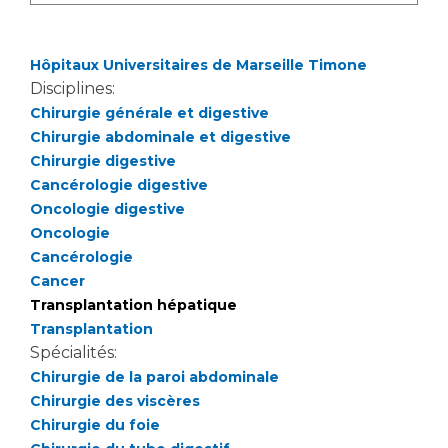
Liste des marchés conclus
Documents utiles
Hôpitaux Universitaires de Marseille Timone
Qualité
Disciplines:
Chirurgie générale et digestive
Nos indicateurs qualité et de sécurité des soins
Chirurgie abdominale et digestive
Chirurgie digestive
Cancérologie digestive
Protection des données
Oncologie digestive
Oncologie
Cancérologie
Sécurité
Cancer
Transplantation hépatique
Transplantation
Les recherches en santé à l’AP-HM
Spécialités:
Chirurgie de la paroi abdominale
Chirurgie des viscères
Chirurgie du foie
Lieu de santé sans tabac