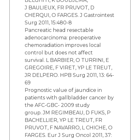
BELGHITI, K BOUDJEMA,
J BAULIEUX, FR PRUVOT, D
CHERQUI, O FARGES. J Gastrointest
Surg 2011, 15:480-8
Pancreatic head resectable
adenocarcinoma: preoperative
chemoradiation improves local
control but does not affect
survival. L BARBIER, O TURRINI, E
GREGOIRE, F VIRET, YP LE TREUT,
JR DELPERO. HPB Surg 2011, 13: 64-
69
Prognostic value of jaundice in
patients with gallbladder cancer by
the AFC-GBC- 2009 study
group. JM REGIMBEAU, D FUKS, P
BACHELLIER, YP LE TREUT, FR
PRUVOT, F NAVARRO, L CHICHE, O
FARGES. Eur J Surg Oncol 2011, 37: