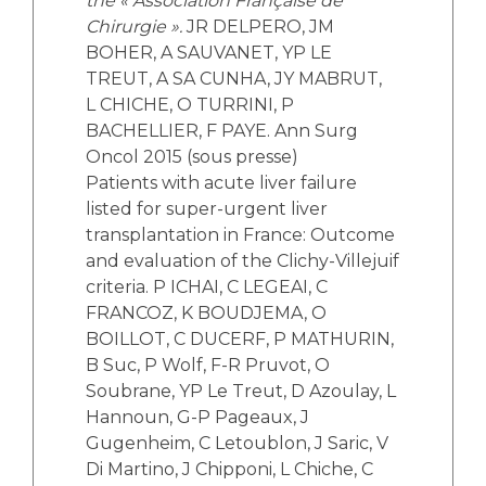
the « Association Française de
Chirurgie ».
JR DELPERO, JM
BOHER, A SAUVANET, YP LE
TREUT, A SA CUNHA, JY MABRUT,
L CHICHE, O TURRINI, P
BACHELLIER, F PAYE. Ann Surg
Oncol 2015 (sous presse)
Patients with acute liver failure
listed for super-urgent liver
transplantation in France: Outcome
and evaluation of the Clichy-Villejuif
criteria. P ICHAI, C LEGEAI, C
FRANCOZ, K BOUDJEMA, O
BOILLOT, C DUCERF, P MATHURIN,
B Suc, P Wolf, F-R Pruvot, O
Soubrane, YP Le Treut, D Azoulay, L
Hannoun, G-P Pageaux, J
Gugenheim, C Letoublon, J Saric, V
Di Martino, J Chipponi, L Chiche, C