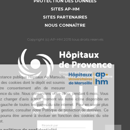
PROTECTION DES DONNÉES
SITES AP-HM
SITES PARTENAIRES
NOUS CONNAÎTRE
Copyright (c) AP-HM 2015 tous droits reservés
L’Assistance publique Hôpitaux de Marseille
utilise des cookies dont le dépôt est soumis
à votre consentement afin de mesurer
l’audience du site. Nous conservons votre choix pendant 6 mois. Vous
pouvez changer d’avis à tout moment via notre icône disponible en
bas à gauche de toutes les pages du site internet. Pour en savoir plus
sur la gestion, consulter notre Politique de protection de données. Ce
texte pourra être amené à évoluer en fonction des cookies du site
internet.
Lire la politique de confidentialité