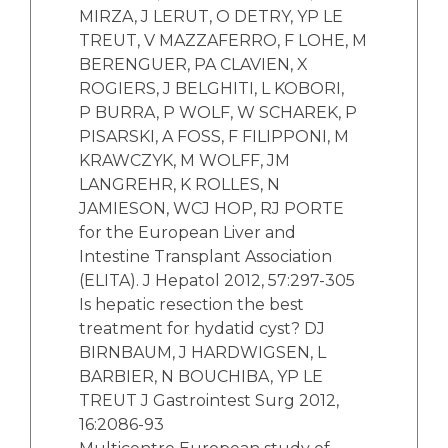
MIRZA, J LERUT, O DETRY, YP LE
TREUT, V MAZZAFERRO, F LOHE, M
BERENGUER, PA CLAVIEN, X
ROGIERS, J BELGHITI, L KOBORI,
P BURRA, P WOLF, W SCHAREK, P
PISARSKI, A FOSS, F FILIPPONI, M
KRAWCZYK, M WOLFF, JM
LANGREHR, K ROLLES, N
JAMIESON, WCJ HOP, RJ PORTE
for the European Liver and
Intestine Transplant Association
(ELITA). J Hepatol 2012, 57:297-305
Is hepatic resection the best
treatment for hydatid cyst? DJ
BIRNBAUM, J HARDWIGSEN, L
BARBIER, N BOUCHIBA, YP LE
TREUT J Gastrointest Surg 2012,
16:2086-93