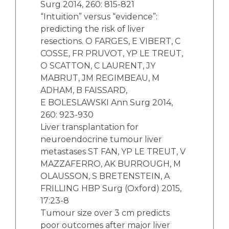
Surg 2014, 260: 815-821
“Intuition” versus “evidence”:
predicting the risk of liver
resections. O FARGES, E VIBERT, C
COSSE, FR PRUVOT, YP LE TREUT,
O SCATTON, C LAURENT, JY
MABRUT, JM REGIMBEAU, M
ADHAM, B FAISSARD,
E BOLESLAWSKI Ann Surg 2014,
260: 923-930
Liver transplantation for
neuroendocrine tumour liver
metastases ST FAN, YP LE TREUT, V
MAZZAFERRO, AK BURROUGH, M
OLAUSSON, S BRETENSTEIN, A
FRILLING HBP Surg (Oxford) 2015,
17:23-8
Tumour size over 3 cm predicts
poor outcomes after major liver