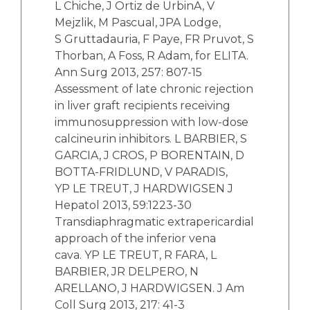
L Chiche, J Ortiz de UrbinA, V
Mejzlik, M Pascual, JPA Lodge,
S Gruttadauria, F Paye, FR Pruvot, S
Thorban, A Foss, R Adam, for ELITA.
Ann Surg 2013, 257: 807-15
Assessment of late chronic rejection
in liver graft recipients receiving
immunosuppression with low-dose
calcineurin inhibitors. L BARBIER, S
GARCIA, J CROS, P BORENTAIN, D
BOTTA-FRIDLUND, V PARADIS,
YP LE TREUT, J HARDWIGSEN J
Hepatol 2013, 59:1223-30
Transdiaphragmatic extrapericardial
approach of the inferior vena
cava. YP LE TREUT, R FARA, L
BARBIER, JR DELPERO, N
ARELLANO, J HARDWIGSEN. J Am
Coll Surg 2013, 217: 41-3