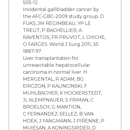
505-12
Incidental gallbladder cancer by
the AFC-GBC-2009 study group. D
FUKS, JM REGIMBEAU, YP LE
TREUT, P BACHELLIER, A
RAVENTOS, FR PRUVOT, L CHICHE,
O FARGES. World J Surg 2011, 35:
1887-97
Liver transplantation for
unresectable hepatocellular
carcinoma in normal liver. H
MERGENTAL, R ADAM, BG
ERICZON, P KALINCINSKI, F
MUHLBACHER, K HOCKERSTEDT,
JL KLEMPNAUER, S FRIMAN, C
BROELSCH, G MANTION,
C FERNANDEZ-SELLEZ, B VAN
HOEK, J FANGMANN, J PIRENNE, P
MUIESAN, A KONINGSRIDER, D