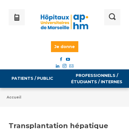
Je donne
PROFESSIONNELS /
PATIENTS / PUBLIC
ÉTUDIANTS / INTERNES
Accueil
Informations pratiques
Égalité professionnelle
Accès à votre dossier médical
Transplantation hépatique
Emploi / formation
Tarifs