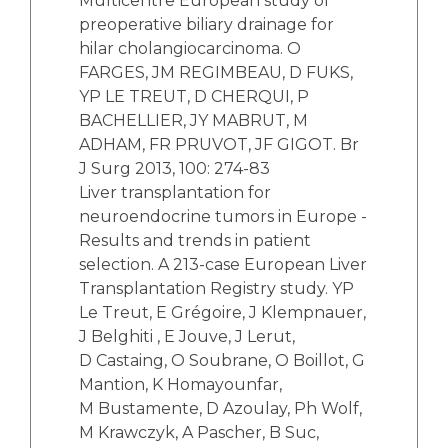
Multicentre European study of
preoperative biliary drainage for
hilar cholangiocarcinoma. O
FARGES, JM REGIMBEAU, D FUKS,
YP LE TREUT, D CHERQUI, P
BACHELLIER, JY MABRUT, M
ADHAM, FR PRUVOT, JF GIGOT. Br
J Surg 2013, 100: 274-83
Liver transplantation for
neuroendocrine tumors in Europe -
Results and trends in patient
selection. A 213-case European Liver
Transplantation Registry study. YP
Le Treut, E Grégoire, J Klempnauer,
J Belghiti , E Jouve, J Lerut,
D Castaing, O Soubrane, O Boillot, G
Mantion, K Homayounfar,
M Bustamente, D Azoulay, Ph Wolf,
M Krawczyk, A Pascher, B Suc,