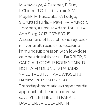
M Krawczyk, A Pascher, B Suc,
L Chiche, J Ortiz de UrbinA, V
Mejzlik, M Pascual, JPA Lodge,
S Gruttadauria, F Paye, FR Pruvot, S
Thorban, A Foss, R Adam, for ELITA.
Ann Surg 2013, 257: 807-15
Assessment of late chronic rejection
in liver graft recipients receiving
immunosuppression with low-dose
calcineurin inhibitors. L BARBIER, S
GARCIA, J CROS, P BORENTAIN, D
BOTTA-FRIDLUND, V PARADIS,
YP LE TREUT, J HARDWIGSEN J
Hepatol 2013, 59:1223-30
Transdiaphragmatic extrapericardial
approach of the inferior vena
cava. YP LE TREUT, R FARA, L
BARBIER, JR DELPERO, N