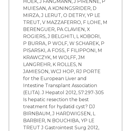
HOEK, J FANGMANN, J PIRENNE, P
MUIESAN, A KONINGSRIDER, D
MIRZA, J LERUT, O DETRY, YP LE
TREUT, V MAZZAFERRO, F LOHE, M
BERENGUER, PA CLAVIEN, X
ROGIERS, J BELGHITI, L KOBORI,
P BURRA, P WOLF, W SCHAREK, P
PISARSKI, A FOSS, F FILIPPONI, M
KRAWCZYK, M WOLFF, JM
LANGREHR, K ROLLES, N
JAMIESON, WCJ HOP, RJ PORTE
for the European Liver and
Intestine Transplant Association
(ELITA). J Hepatol 2012, 57:297-305
Is hepatic resection the best
treatment for hydatid cyst? DJ
BIRNBAUM, J HARDWIGSEN, L
BARBIER, N BOUCHIBA, YP LE
TREUT J Gastrointest Surg 2012,