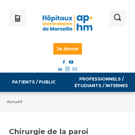
Je donne
PROFESSIONNELS /
PATIENTS / PUBLIC
ÉTUDIANTS / INTERNES
Accueil
Informations pratiques
Égalité professionnelle
Accès à votre dossier médical
Chirurgie de la paroi
Emploi / formation
Tarifs