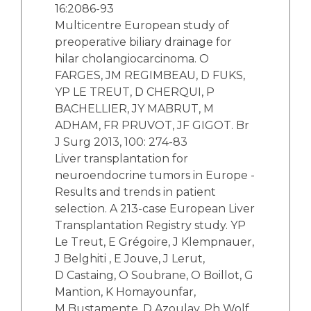
16:2086-93
Multicentre European study of
preoperative biliary drainage for
hilar cholangiocarcinoma. O
FARGES, JM REGIMBEAU, D FUKS,
YP LE TREUT, D CHERQUI, P
BACHELLIER, JY MABRUT, M
ADHAM, FR PRUVOT, JF GIGOT. Br
J Surg 2013, 100: 274-83
Liver transplantation for
neuroendocrine tumors in Europe -
Results and trends in patient
selection. A 213-case European Liver
Transplantation Registry study. YP
Le Treut, E Grégoire, J Klempnauer,
J Belghiti , E Jouve, J Lerut,
D Castaing, O Soubrane, O Boillot, G
Mantion, K Homayounfar,
M Bustamente, D Azoulay, Ph Wolf,