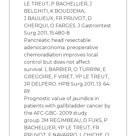
LE TREUT, P BACHELLIER, J
BELGHITI, K BOUDJEMA,
J BAULIEUX, FR PRUVOT, D
CHERQUI, O FARGES. J Gastrointest
Surg 2011, 15:480-8
Pancreatic head resectable
adenocarcinoma: preoperative
chemoradiation improves local
control but does not affect
survival. L BARBIER, O TURRINI, E
GREGOIRE, F VIRET, YP LE TREUT,
JR DELPERO. HPB Surg 2011, 13: 64-
69
Prognostic value of jaundice in
patients with gallbladder cancer by
the AFC-GBC- 2009 study
group. JM REGIMBEAU, D FUKS, P
BACHELLIER, YP LE TREUT, FR
PRUVOT, F NAVARRO, L CHICHE, O