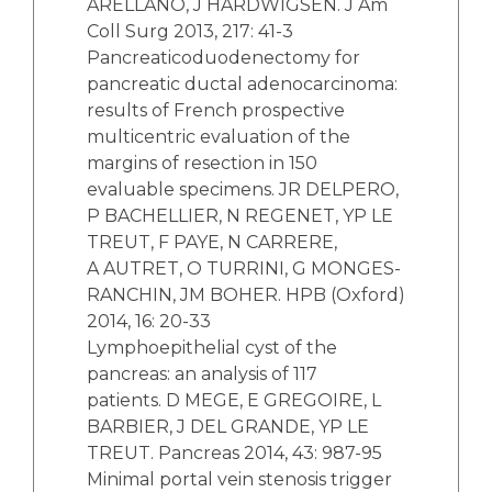
ARELLANO, J HARDWIGSEN. J Am
Coll Surg 2013, 217: 41-3
Pancreaticoduodenectomy for
pancreatic ductal adenocarcinoma:
results of French prospective
multicentric evaluation of the
margins of resection in 150
evaluable specimens. JR DELPERO,
P BACHELLIER, N REGENET, YP LE
TREUT, F PAYE, N CARRERE,
A AUTRET, O TURRINI, G MONGES-
RANCHIN, JM BOHER. HPB (Oxford)
2014, 16: 20-33
Lymphoepithelial cyst of the
pancreas: an analysis of 117
patients. D MEGE, E GREGOIRE, L
BARBIER, J DEL GRANDE, YP LE
TREUT. Pancreas 2014, 43: 987-95
Minimal portal vein stenosis trigger