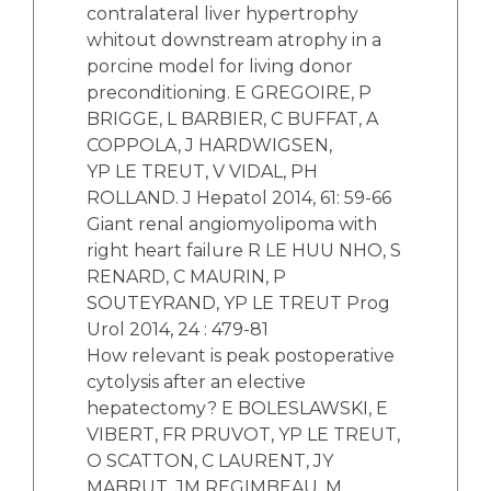
contralateral liver hypertrophy
whitout downstream atrophy in a
porcine model for living donor
preconditioning. E GREGOIRE, P
BRIGGE, L BARBIER, C BUFFAT, A
COPPOLA, J HARDWIGSEN,
YP LE TREUT, V VIDAL, PH
ROLLAND. J Hepatol 2014, 61: 59-66
Giant renal angiomyolipoma with
right heart failure R LE HUU NHO, S
RENARD, C MAURIN, P
SOUTEYRAND, YP LE TREUT Prog
Urol 2014, 24 : 479-81
How relevant is peak postoperative
cytolysis after an elective
hepatectomy? E BOLESLAWSKI, E
VIBERT, FR PRUVOT, YP LE TREUT,
O SCATTON, C LAURENT, JY
MABRUT, JM REGIMBEAU, M