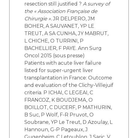
resection still justified ?
A survey of
the « Association Française de
Chirurgie ».
JR DELPERO, JM
BOHER, A SAUVANET, YP LE
TREUT, A SA CUNHA, JY MABRUT,
L CHICHE, O TURRINI, P
BACHELLIER, F PAYE. Ann Surg
Oncol 2015 (sous presse)
Patients with acute liver failure
listed for super-urgent liver
transplantation in France: Outcome
and evaluation of the Clichy-Villejuif
criteria. P ICHAI, C LEGEAI, C
FRANCOZ, K BOUDJEMA, O
BOILLOT, C DUCERF, P MATHURIN,
B Suc, P Wolf, F-R Pruvot, O
Soubrane, YP Le Treut, D Azoulay, L
Hannoun, G-P Pageaux, J
Gugenheim, C Letoublon, J Saric, V