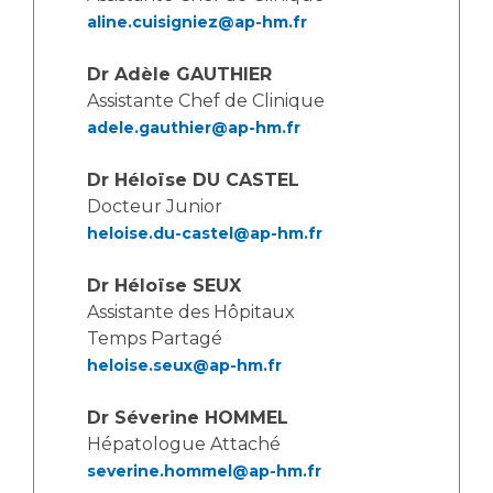
Les pôles d'activité médicale
Cancer
aline.cuisigniez@ap-hm.fr
Anatomie et Cytologie Pathologiques
Adresser un examen au Laboratoire d'Infectiologie
Dr Adèle GAUTHIER
Médecine nucléaire
Centres de référence Maladies Rares
Assistante Chef de Clinique
Plateforme d'Expertise Maladies Rares
adele.gauthier@ap-hm.fr
Maladies rares
Dr Héloïse DU CASTEL
Presse / Multimédia
Docteur Junior
heloise.du-castel@ap-hm.fr
Maternité Hôpital Nord
Communiqués de presse
Dr Héloïse SEUX
Dossiers de presse
Assistante des Hôpitaux
Médiathèque
Temps Partagé
heloise.seux@ap-hm.fr
Vos représentants
Fournisseurs
Dr Séverine HOMMEL
La Commission Des Usagers (CDU)
Hépatologue Attaché
Les Comités Locaux des Usagers
Rôles et missions
severine.hommel@ap-hm.fr
Le projet des usagers