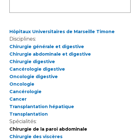
Liste des marchés conclus
Documents utiles
Qualité
Hôpitaux Universitaires de Marseille Timone
Disciplines:
Nos indicateurs qualité et de sécurité des soins
Chirurgie générale et digestive
Chirurgie abdominale et digestive
Chirurgie digestive
Protection des données
Cancérologie digestive
Oncologie digestive
Oncologie
Sécurité
Cancérologie
Cancer
Transplantation hépatique
Les recherches en santé à l’AP-HM
Transplantation
Spécialités:
Chirurgie de la paroi abdominale
Lieu de santé sans tabac
Chirurgie des viscères