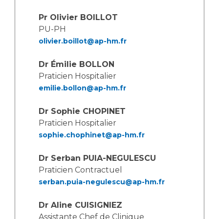
Les structures de recherche
Salon des familles
Pr Olivier BOILLOT
Transports sanitaires
PU-PH
Vos droits, vos devoirs
Écoles et Instituts de Formation
olivier.boillot@ap-hm.fr
Dr Émilie BOLLON
Handicap
Praticien Hospitalier
Plateforme des internes
emilie.bollon@ap-hm.fr
Handi 13
Pôle Médecine Physique et Réadaptation
Dr Sophie CHOPINET
Professionnels de santé
Accueil sourds et malentendants
Praticien Hospitalier
sophie.chophinet@ap-hm.fr
Charte Romain Jacob
Adresser un patient
Mouvement Parcours Handicap 13
Réseaux de soins
Dr Serban PUIA-NEGULESCU
Adresser un examen au Laboratoire de Biologie
Praticien Contractuel
Médicale
serban.puia-negulescu@ap-hm.fr
Activité physique
Radiologie / Imagerie
Dr Aline CUISIGNIEZ
Cancérologie
Assistante Chef de Clinique