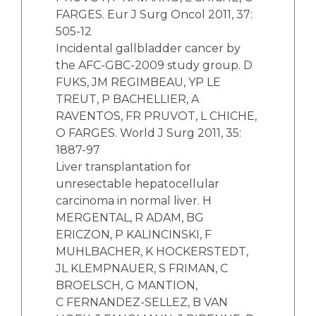
FARGES. Eur J Surg Oncol 2011, 37:
505-12
Incidental gallbladder cancer by
the AFC-GBC-2009 study group. D
FUKS, JM REGIMBEAU, YP LE
TREUT, P BACHELLIER, A
RAVENTOS, FR PRUVOT, L CHICHE,
O FARGES. World J Surg 2011, 35:
1887-97
Liver transplantation for
unresectable hepatocellular
carcinoma in normal liver. H
MERGENTAL, R ADAM, BG
ERICZON, P KALINCINSKI, F
MUHLBACHER, K HOCKERSTEDT,
JL KLEMPNAUER, S FRIMAN, C
BROELSCH, G MANTION,
C FERNANDEZ-SELLEZ, B VAN