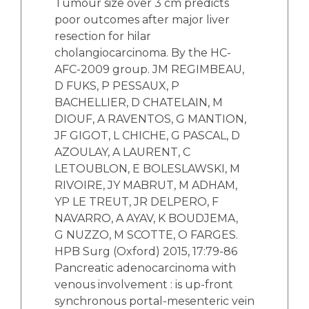
Tumour size over 3 cm predicts
poor outcomes after major liver
resection for hilar
cholangiocarcinoma. By the HC-
AFC-2009 group. JM REGIMBEAU,
D FUKS, P PESSAUX, P
BACHELLIER, D CHATELAIN, M
DIOUF, A RAVENTOS, G MANTION,
JF GIGOT, L CHICHE, G PASCAL, D
AZOULAY, A LAURENT, C
LETOUBLON, E BOLESLAWSKI, M
RIVOIRE, JY MABRUT, M ADHAM,
YP LE TREUT, JR DELPERO, F
NAVARRO, A AYAV, K BOUDJEMA,
G NUZZO, M SCOTTE, O FARGES.
HPB Surg (Oxford) 2015, 17:79-86
Pancreatic adenocarcinoma with
venous involvement : is up-front
synchronous portal-mesenteric vein