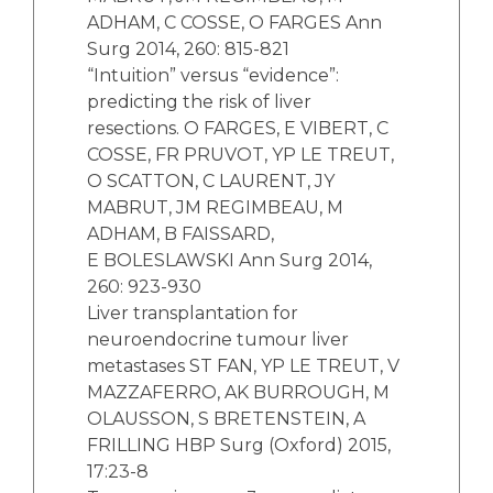
ADHAM, C COSSE, O FARGES Ann
Surg 2014, 260: 815-821
“Intuition” versus “evidence”:
predicting the risk of liver
resections. O FARGES, E VIBERT, C
COSSE, FR PRUVOT, YP LE TREUT,
O SCATTON, C LAURENT, JY
MABRUT, JM REGIMBEAU, M
ADHAM, B FAISSARD,
E BOLESLAWSKI Ann Surg 2014,
260: 923-930
Liver transplantation for
neuroendocrine tumour liver
metastases ST FAN, YP LE TREUT, V
MAZZAFERRO, AK BURROUGH, M
OLAUSSON, S BRETENSTEIN, A
FRILLING HBP Surg (Oxford) 2015,
17:23-8