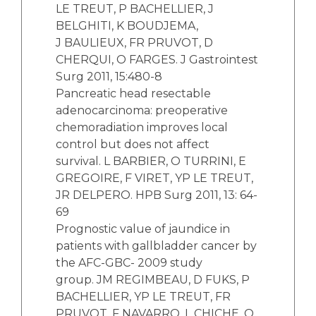
LE TREUT, P BACHELLIER, J
BELGHITI, K BOUDJEMA,
J BAULIEUX, FR PRUVOT, D
CHERQUI, O FARGES. J Gastrointest
Surg 2011, 15:480-8
Pancreatic head resectable
adenocarcinoma: preoperative
chemoradiation improves local
control but does not affect
survival. L BARBIER, O TURRINI, E
GREGOIRE, F VIRET, YP LE TREUT,
JR DELPERO. HPB Surg 2011, 13: 64-
69
Prognostic value of jaundice in
patients with gallbladder cancer by
the AFC-GBC- 2009 study
group. JM REGIMBEAU, D FUKS, P
BACHELLIER, YP LE TREUT, FR
PRUVOT, F NAVARRO, L CHICHE, O