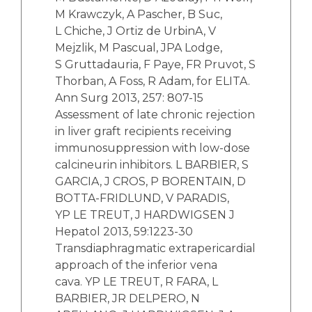
M Krawczyk, A Pascher, B Suc,
L Chiche, J Ortiz de UrbinA, V
Mejzlik, M Pascual, JPA Lodge,
S Gruttadauria, F Paye, FR Pruvot, S
Thorban, A Foss, R Adam, for ELITA.
Ann Surg 2013, 257: 807-15
Assessment of late chronic rejection
in liver graft recipients receiving
immunosuppression with low-dose
calcineurin inhibitors. L BARBIER, S
GARCIA, J CROS, P BORENTAIN, D
BOTTA-FRIDLUND, V PARADIS,
YP LE TREUT, J HARDWIGSEN J
Hepatol 2013, 59:1223-30
Transdiaphragmatic extrapericardial
approach of the inferior vena
cava. YP LE TREUT, R FARA, L
BARBIER, JR DELPERO, N