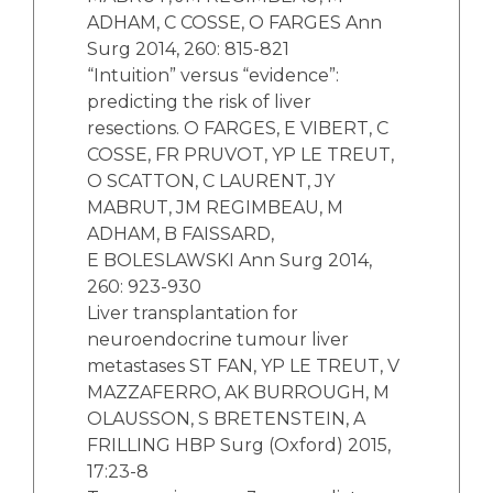
ADHAM, C COSSE, O FARGES Ann
Surg 2014, 260: 815-821
“Intuition” versus “evidence”:
predicting the risk of liver
resections. O FARGES, E VIBERT, C
COSSE, FR PRUVOT, YP LE TREUT,
O SCATTON, C LAURENT, JY
MABRUT, JM REGIMBEAU, M
ADHAM, B FAISSARD,
E BOLESLAWSKI Ann Surg 2014,
260: 923-930
Liver transplantation for
neuroendocrine tumour liver
metastases ST FAN, YP LE TREUT, V
MAZZAFERRO, AK BURROUGH, M
OLAUSSON, S BRETENSTEIN, A
FRILLING HBP Surg (Oxford) 2015,
17:23-8