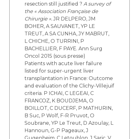
resection still justified ?
A survey of
the « Association Française de
Chirurgie ».
JR DELPERO, JM
BOHER, A SAUVANET, YP LE
TREUT, A SA CUNHA, JY MABRUT,
L CHICHE, O TURRINI, P
BACHELLIER, F PAYE. Ann Surg
Oncol 2015 (sous presse)
Patients with acute liver failure
listed for super-urgent liver
transplantation in France: Outcome
and evaluation of the Clichy-Villejuif
criteria. P ICHAI, C LEGEAI, C
FRANCOZ, K BOUDJEMA, O
BOILLOT, C DUCERF, P MATHURIN,
B Suc, P Wolf, F-R Pruvot, O
Soubrane, YP Le Treut, D Azoulay, L
Hannoun, G-P Pageaux, J
Gugenheim, C Letoublon, J Saric, V