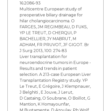
16:2086-93
Multicentre European study of
preoperative biliary drainage for
hilar cholangiocarcinoma. O
FARGES, JM REGIMBEAU, D FUKS,
YP LE TREUT, D CHERQUI, P
BACHELLIER, JY MABRUT, M
ADHAM, FR PRUVOT, JF GIGOT. Br
J Surg 2013, 100: 274-83
Liver transplantation for
neuroendocrine tumors in Europe -
Results and trends in patient
selection. A 213-case European Liver
Transplantation Registry study. YP
Le Treut, E Grégoire, J Klempnauer,
J Belghiti , E Jouve, J Lerut,
D Castaing, O Soubrane, O Boillot, G
Mantion, K Homayounfar,
M Bustamente, D Azoulay, Ph Wolf,