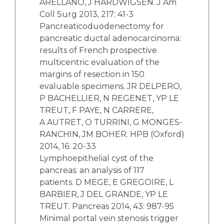
ARELLANO, J HARDWIGSEN. J Am
Coll Surg 2013, 217: 41-3
Pancreaticoduodenectomy for
pancreatic ductal adenocarcinoma:
results of French prospective
multicentric evaluation of the
margins of resection in 150
evaluable specimens. JR DELPERO,
P BACHELLIER, N REGENET, YP LE
TREUT, F PAYE, N CARRERE,
A AUTRET, O TURRINI, G MONGES-
RANCHIN, JM BOHER. HPB (Oxford)
2014, 16: 20-33
Lymphoepithelial cyst of the
pancreas: an analysis of 117
patients. D MEGE, E GREGOIRE, L
BARBIER, J DEL GRANDE, YP LE
TREUT. Pancreas 2014, 43: 987-95
Minimal portal vein stenosis trigger