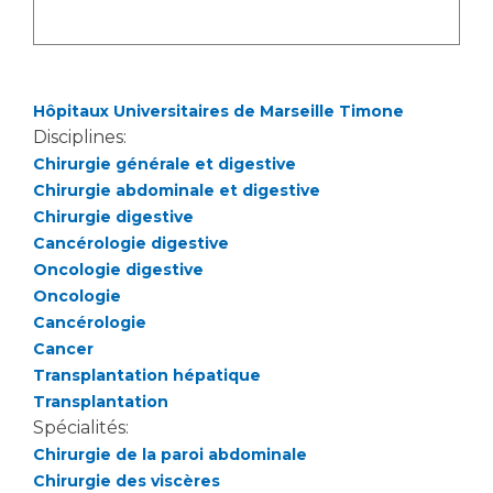
Liste des marchés conclus
Documents utiles
Qualité
Hôpitaux Universitaires de Marseille Timone
Disciplines:
Nos indicateurs qualité et de sécurité des soins
Chirurgie générale et digestive
Chirurgie abdominale et digestive
Chirurgie digestive
Protection des données
Cancérologie digestive
Oncologie digestive
Oncologie
Sécurité
Cancérologie
Cancer
Transplantation hépatique
Les recherches en santé à l’AP-HM
Transplantation
Spécialités:
Chirurgie de la paroi abdominale
Lieu de santé sans tabac
Chirurgie des viscères