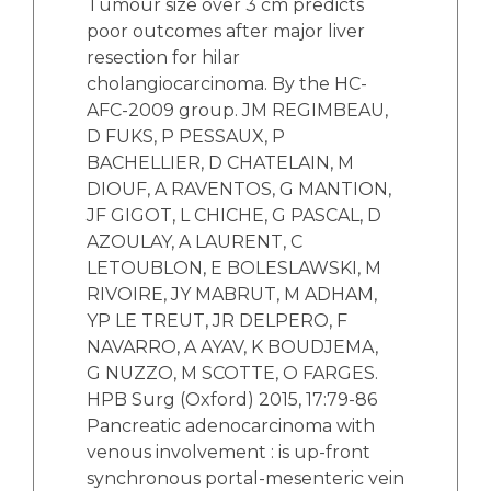
Tumour size over 3 cm predicts
poor outcomes after major liver
resection for hilar
cholangiocarcinoma. By the HC-
AFC-2009 group. JM REGIMBEAU,
D FUKS, P PESSAUX, P
BACHELLIER, D CHATELAIN, M
DIOUF, A RAVENTOS, G MANTION,
JF GIGOT, L CHICHE, G PASCAL, D
AZOULAY, A LAURENT, C
LETOUBLON, E BOLESLAWSKI, M
RIVOIRE, JY MABRUT, M ADHAM,
YP LE TREUT, JR DELPERO, F
NAVARRO, A AYAV, K BOUDJEMA,
G NUZZO, M SCOTTE, O FARGES.
HPB Surg (Oxford) 2015, 17:79-86
Pancreatic adenocarcinoma with
venous involvement : is up-front
synchronous portal-mesenteric vein