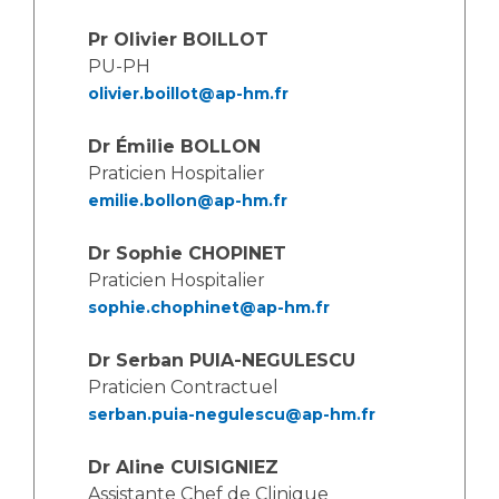
Les structures de recherche
Salon des familles
Pr Olivier BOILLOT
Transports sanitaires
PU-PH
Vos droits, vos devoirs
Écoles et Instituts de Formation
olivier.boillot@ap-hm.fr
Dr Émilie BOLLON
Handicap
Praticien Hospitalier
Plateforme des internes
emilie.bollon@ap-hm.fr
Handi 13
Pôle Médecine Physique et Réadaptation
Dr Sophie CHOPINET
Professionnels de santé
Accueil sourds et malentendants
Praticien Hospitalier
sophie.chophinet@ap-hm.fr
Charte Romain Jacob
Adresser un patient
Mouvement Parcours Handicap 13
Réseaux de soins
Dr Serban PUIA-NEGULESCU
Adresser un examen au Laboratoire de Biologie
Praticien Contractuel
Médicale
serban.puia-negulescu@ap-hm.fr
Activité physique
Radiologie / Imagerie
Dr Aline CUISIGNIEZ
Cancérologie
Assistante Chef de Clinique