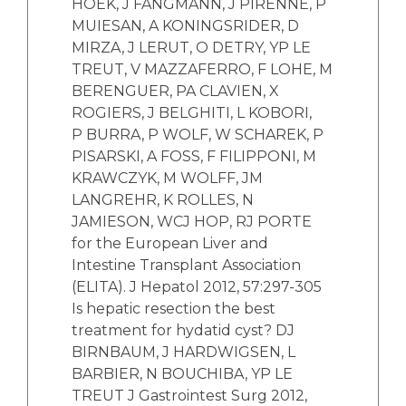
HOEK, J FANGMANN, J PIRENNE, P
MUIESAN, A KONINGSRIDER, D
MIRZA, J LERUT, O DETRY, YP LE
TREUT, V MAZZAFERRO, F LOHE, M
BERENGUER, PA CLAVIEN, X
ROGIERS, J BELGHITI, L KOBORI,
P BURRA, P WOLF, W SCHAREK, P
PISARSKI, A FOSS, F FILIPPONI, M
KRAWCZYK, M WOLFF, JM
LANGREHR, K ROLLES, N
JAMIESON, WCJ HOP, RJ PORTE
for the European Liver and
Intestine Transplant Association
(ELITA). J Hepatol 2012, 57:297-305
Is hepatic resection the best
treatment for hydatid cyst? DJ
BIRNBAUM, J HARDWIGSEN, L
BARBIER, N BOUCHIBA, YP LE
TREUT J Gastrointest Surg 2012,