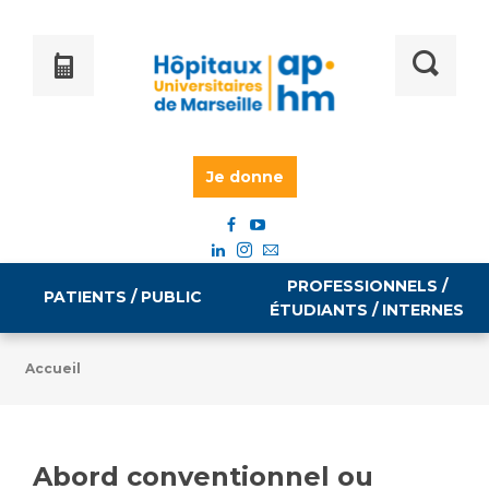
Je donne
PROFESSIONNELS /
PATIENTS / PUBLIC
ÉTUDIANTS / INTERNES
Accueil
Informations pratiques
Égalité professionnelle
Accès à votre dossier médical
Abord conventionnel ou
Emploi / formation
Tarifs