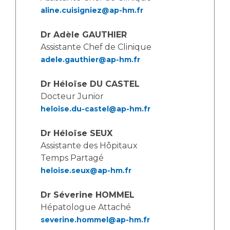
Les pôles d'activité médicale
Cancer
aline.cuisigniez@ap-hm.fr
Anatomie et Cytologie Pathologiques
Adresser un examen au Laboratoire d'Infectiologie
Dr Adèle GAUTHIER
Médecine nucléaire
Centres de référence Maladies Rares
Assistante Chef de Clinique
Plateforme d'Expertise Maladies Rares
adele.gauthier@ap-hm.fr
Maladies rares
Dr Héloïse DU CASTEL
Presse / Multimédia
Docteur Junior
heloise.du-castel@ap-hm.fr
Maternité Hôpital Nord
Communiqués de presse
Dr Héloïse SEUX
Dossiers de presse
Assistante des Hôpitaux
Médiathèque
Temps Partagé
heloise.seux@ap-hm.fr
Vos représentants
Fournisseurs
Dr Séverine HOMMEL
La Commission Des Usagers (CDU)
Hépatologue Attaché
Les Comités Locaux des Usagers
Rôles et missions
severine.hommel@ap-hm.fr
Le projet des usagers