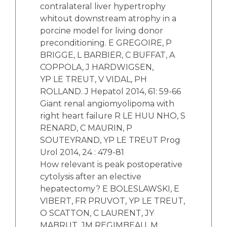
contralateral liver hypertrophy
whitout downstream atrophy in a
porcine model for living donor
preconditioning. E GREGOIRE, P
BRIGGE, L BARBIER, C BUFFAT, A
COPPOLA, J HARDWIGSEN,
YP LE TREUT, V VIDAL, PH
ROLLAND. J Hepatol 2014, 61: 59-66
Giant renal angiomyolipoma with
right heart failure R LE HUU NHO, S
RENARD, C MAURIN, P
SOUTEYRAND, YP LE TREUT Prog
Urol 2014, 24 : 479-81
How relevant is peak postoperative
cytolysis after an elective
hepatectomy? E BOLESLAWSKI, E
VIBERT, FR PRUVOT, YP LE TREUT,
O SCATTON, C LAURENT, JY
MABRUT, JM REGIMBEAU, M