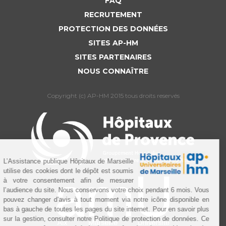
FAQ
RECRUTEMENT
PROTECTION DES DONNÉES
SITES AP-HM
SITES PARTENAIRES
NOUS CONNAÎTRE
Copyright (c) AP-HM 2015 tous droits reservés
L’Assistance publique Hôpitaux de Marseille
utilise des cookies dont le dépôt est soumis
à votre consentement afin de mesurer
l’audience du site. Nous conservons votre choix pendant 6 mois. Vous
pouvez changer d’avis à tout moment via notre icône disponible en
bas à gauche de toutes les pages du site internet. Pour en savoir plus
sur la gestion, consulter notre Politique de protection de données. Ce