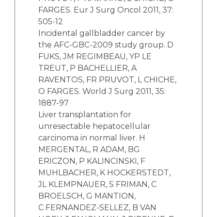
FARGES. Eur J Surg Oncol 2011, 37:
505-12
Incidental gallbladder cancer by
the AFC-GBC-2009 study group. D
FUKS, JM REGIMBEAU, YP LE
TREUT, P BACHELLIER, A
RAVENTOS, FR PRUVOT, L CHICHE,
O FARGES. World J Surg 2011, 35:
1887-97
Liver transplantation for
unresectable hepatocellular
carcinoma in normal liver. H
MERGENTAL, R ADAM, BG
ERICZON, P KALINCINSKI, F
MUHLBACHER, K HOCKERSTEDT,
JL KLEMPNAUER, S FRIMAN, C
BROELSCH, G MANTION,
C FERNANDEZ-SELLEZ, B VAN