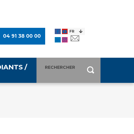
04 91 38 00 00
IANTS /
entants
ultimédia
 Des Usagers (CDU)
de presse
ocaux des Usagers
esse
usagers