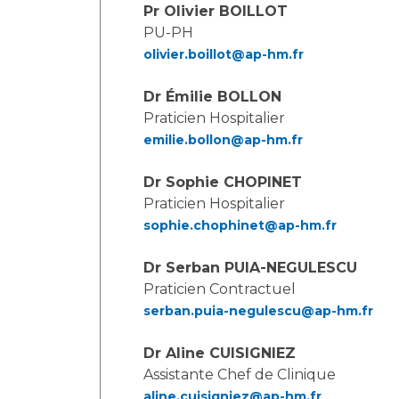
Laïcité et cultes
Pr Olivier BOILLOT
Les structures de recherche
Les associations
PU-PH
olivier.boillot@ap-hm.fr
Livret d'accueil
Salon des familles
Dr Émilie BOLLON
Transports sanitaires
Praticien Hospitalier
Vos droits, vos devoirs
emilie.bollon@ap-hm.fr
Dr Sophie CHOPINET
Praticien Hospitalier
sophie.chophinet@ap-hm.fr
Dr Serban PUIA-NEGULESCU
Praticien Contractuel
serban.puia-negulescu@ap-hm.fr
Dr Aline CUISIGNIEZ
Assistante Chef de Clinique
aline.cuisigniez@ap-hm.fr