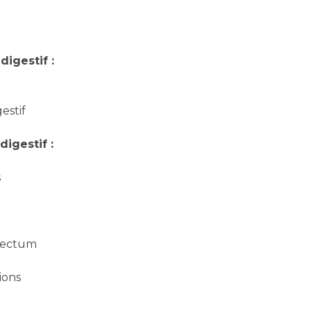
igestif :
estif
igestif :
s
rectum
ions