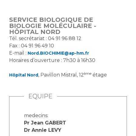
Vous accompagnez, vous rendez visite à un patient
Emplois paramédicaux
Vous allez être hospitalisé(e)
SERVICE BIOLOGIQUE DE
Emplois administratifs
Vous avez un examen d'imagerie ou de radiologie
BIOLOGIE MOLÉCULAIRE -
Emplois médicaux
HÔPITAL NORD
à réaliser
Tél. secrétariat : 04 91 96 88 12
Espace Formation
Vous avez une analyse à réaliser
Fax : 04 91 96 49 10
Étudiants hospitaliers
Vous venez en consultation
E-mail :
Nord.BIOCHIMIE@ap-hm.fr
Emplois techniques et médico-techniques
myaphm, votre espace santé en ligne
Horaires d’ouverture : 7h30 à 16h30
Emplois divers
Infos COVID-19
Emplois socio-éducatifs
ème
, Pavillon Mistral, 12
étage
Hôpital Nord
Statuts
Vivre ensemble à l'hôpital
Stages paramédicaux
EQUIPE
Culture à l'hôpital
Laïcité et cultes
Chercheurs
medecins:
Les associations
Pr Jean GABERT
La recherche clinique à l'AP-HM
Livret d'accueil
Dr Annie LEVY