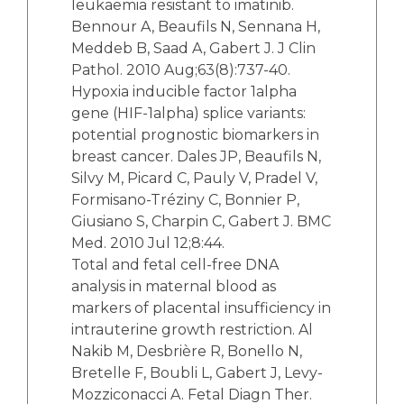
leukaemia resistant to imatinib.
Bennour A, Beaufils N, Sennana H,
Meddeb B, Saad A, Gabert J. J Clin
Pathol. 2010 Aug;63(8):737-40.
Hypoxia inducible factor 1alpha
gene (HIF-1alpha) splice variants:
potential prognostic biomarkers in
breast cancer. Dales JP, Beaufils N,
Silvy M, Picard C, Pauly V, Pradel V,
Formisano-Tréziny C, Bonnier P,
Giusiano S, Charpin C, Gabert J. BMC
Med. 2010 Jul 12;8:44.
Total and fetal cell-free DNA
analysis in maternal blood as
markers of placental insufficiency in
intrauterine growth restriction. Al
Nakib M, Desbrière R, Bonello N,
Bretelle F, Boubli L, Gabert J, Levy-
Mozziconacci A. Fetal Diagn Ther.