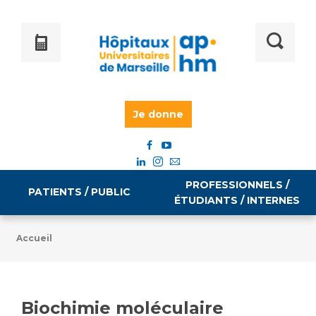
Je donne
PROFESSIONNELS /
PATIENTS / PUBLIC
ÉTUDIANTS / INTERNES
Accueil
Informations pratiques
Égalité professionnelle
Accès à votre dossier médical
Biochimie moléculaire
Emploi / formation
Tarifs