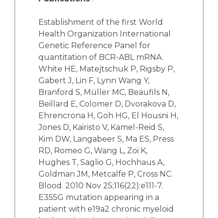
Establishment of the first World
Health Organization International
Genetic Reference Panel for
quantitation of BCR-ABL mRNA.
White HE, Matejtschuk P, Rigsby P,
Gabert J, Lin F, Lynn Wang Y,
Branford S, Müller MC, Beaufils N,
Beillard E, Colomer D, Dvorakova D,
Ehrencrona H, Goh HG, El Housni H,
Jones D, Kairisto V, Kamel-Reid S,
Kim DW, Langabeer S, Ma ES, Press
RD, Romeo G, Wang L, Zoi K,
Hughes T, Saglio G, Hochhaus A,
Goldman JM, Metcalfe P, Cross NC.
Blood. 2010 Nov 25;116(22):e111-7.
E355G mutation appearing in a
patient with e19a2 chronic myeloid