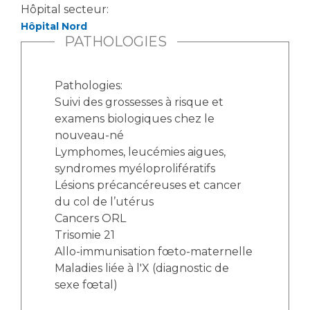
Les pôles d'activité médicale
Cancer
Hôpital secteur:
Anatomie et Cytologie Pathologiques
Hôpital Nord
Adresser un examen au Laboratoire d'Infectiologie
PATHOLOGIES
Médecine nucléaire
Centres de référence Maladies Rares
Plateforme d'Expertise Maladies Rares
Pathologies:
Suivi des grossesses à risque et
Maladies rares
examens biologiques chez le
Presse / Multimédia
nouveau-né
Lymphomes, leucémies aigues,
Maternité Hôpital Nord
Communiqués de presse
syndromes myéloprolifératifs
Lésions précancéreuses et cancer
Dossiers de presse
du col de l’utérus
Médiathèque
Cancers ORL
Vos représentants
Trisomie 21
Allo-immunisation fœto-maternelle
Fournisseurs
Maladies liée à l'X (diagnostic de
La Commission Des Usagers (CDU)
sexe fœtal)
Les Comités Locaux des Usagers
Rôles et missions
Le projet des usagers