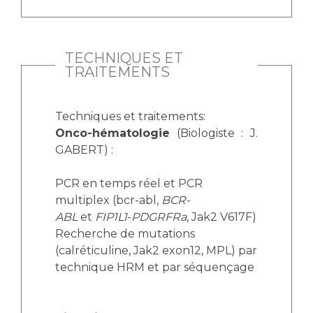
Liste des marchés conclus
Documents utiles
Qualité
TECHNIQUES ET
TRAITEMENTS
Nos indicateurs qualité et de sécurité des soins
Techniques et traitements:
Onco-hématologie
(Biologiste : J.
Protection des données
GABERT) :
PCR en temps réel et PCR
Sécurité
multiplex (bcr-abl,
BCR-
ABL
et
FIP1L1
-
PDGRFRa
, Jak2 V617F)
Recherche de mutations
Les recherches en santé à l’AP-HM
(calréticuline, Jak2 exon12, MPL) par
technique HRM et par séquençage
Lieu de santé sans tabac