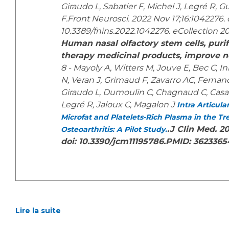
Giraudo L, Sabatier F, Michel J, Legré R, 
F.Front Neurosci. 2022 Nov 17;16:1042276. 
10.3389/fnins.2022.1042276. eCollection 2
Human nasal olfactory stem cells, puri
therapy medicinal products, improve ne
8 - Mayoly A, Witters M, Jouve E, Bec C, I
N, Veran J, Grimaud F, Zavarro AC, Ferna
Giraudo L, Dumoulin C, Chagnaud C, Casan
Legré R, Jaloux C, Magalon J
Intra Articula
Microfat and Platelets-Rich Plasma in the Tr
.J Clin Med. 20
Osteoarthritis: A Pilot Study.
doi: 10.3390/jcm11195786.PMID: 362336
Lire la suite