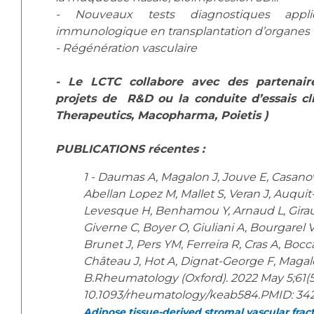
- Nouveaux tests diagnostiques appl
immunologique en transplantation d’organes
- Régénération vasculaire
- Le LCTC collabore avec des partenaire
projets de R&D ou la conduite d’essais cli
Therapeutics, Macopharma, Poietis )
PUBLICATIONS récentes :
1 - Daumas A, Magalon J, Jouve E, Casanov
Abellan Lopez M, Mallet S, Veran J, Auquit
Levesque H, Benhamou Y, Arnaud L, Gira
Giverne C, Boyer O, Giuliani A, Bourgarel V,
Brunet J, Pers YM, Ferreira R, Cras A, Bocc
Château J, Hot A, Dignat-George F, Magalo
B.Rheumatology (Oxford). 2022 May 5;61(5)
10.1093/rheumatology/keab584.PMID: 3
Adipose tissue-derived stromal vascular fract