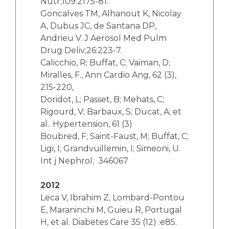
Nutr;109:2175-81.
Goncalves TM, Alhanout K, Nicolay
A, Dubus JC, de Santana DP,
Andrieu V. J Aerosol Med Pulm
Drug Deliv;26:223-7.
Calicchio, R; Buffat, C; Vaiman, D;
Miralles, F., Ann Cardio Ang, 62 (3),
215-220,
Doridot, L; Passet, B; Mehats, C;
Rigourd, V; Barbaux, S; Ducat, A; et
al.. Hypertension, 61 (3)
Boubred, F; Saint-Faust, M; Buffat, C;
Ligi, I; Grandvuillemin, I; Simeoni, U.
Int j Nephrol; 346067
2012
Leca V, Ibrahim Z, Lombard-Pontou
E, Maraninchi M, Guieu R, Portugal
H, et al. Diabetes Care 35 (12) :e85.