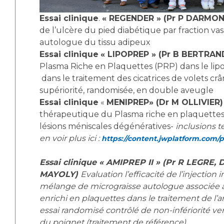
Essai clinique
.
« REGENDER » (Pr P DARMO
de l’ulcère du pied diabétique par fraction va
autologue du tissu adipeux
Essai clinique
« LIPOPREP » (Pr B BERTRAN
Plasma Riche en Plaquettes (PRP) dans le lipof
dans le traitement des cicatrices de volets cr
supériorité, randomisée, en double aveugle
Essai clinique
«
MENIPREP» (Dr M OLLIVIER
thérapeutique du Plasma riche en plaquettes
lésions méniscales dégénératives-
inclusions 
en voir plus ici :
https://content.jwplatform.com/
Essai clinique « AMIPREP II » (Pr R LEGRE, 
MAYOLY)
Evaluation l’efficacité de l’injection i
mélange de micrograisse autologue associée 
enrichi en plaquettes dans le traitement de l’a
essai randomisé contrôlé de non-infériorité
ve
du poignet (traitement de référence).