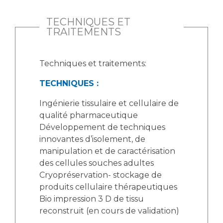
Liste des marchés conclus
Documents utiles
TECHNIQUES ET
TRAITEMENTS
Qualité
Nos indicateurs qualité et de sécurité des soins
Techniques et traitements:
TECHNIQUES :
Protection des données
Ingénierie tissulaire et cellulaire de
qualité pharmaceutique
Développement de techniques
Sécurité
innovantes d’isolement, de
manipulation et de caractérisation
des cellules souches adultes
Les recherches en santé à l’AP-HM
Cryopréservation- stockage de
produits cellulaire thérapeutiques
Bio impression 3 D de tissu
reconstruit (en cours de validation)
Lieu de santé sans tabac