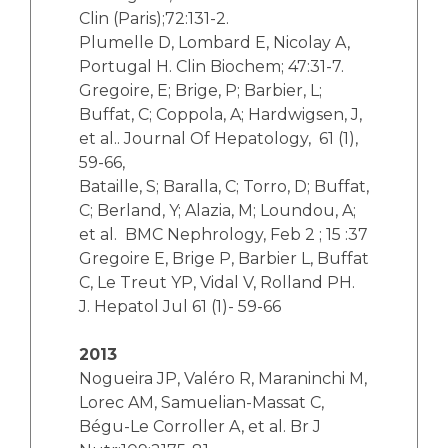
Clin (Paris);72:131-2.
Plumelle D, Lombard E, Nicolay A,
Portugal H. Clin Biochem; 47:31-7.
Gregoire, E; Brige, P; Barbier, L;
Buffat, C; Coppola, A; Hardwigsen, J,
et al.. Journal Of Hepatology, 61 (1),
59-66,
Bataille, S; Baralla, C; Torro, D; Buffat,
C; Berland, Y; Alazia, M; Loundou, A;
et al. BMC Nephrology, Feb 2 ; 15 :37
Gregoire E, Brige P, Barbier L, Buffat
C, Le Treut YP, Vidal V, Rolland PH.
J. Hepatol Jul 61 (1)- 59-66
2013
Nogueira JP, Valéro R, Maraninchi M,
Lorec AM, Samuelian-Massat C,
Bégu-Le Corroller A, et al. Br J