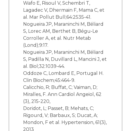
Wafo E, Risoul V, Schembri T,
Lagadec V, Dhermain F, Mama C, et
al. Mar Pollut Bull;64:2535-41.
Nogueira JP, Maraninchi M, Béliard
S, Lorec AM, Berthet B, Bégu-Le
Corroller A, et al. Nutr Metab
(Lond);9:17.
Nogueira JP, Maraninchi M, Béliard
S, Padilla N, Duvillard L, Mancini J, et
al. Biol;32:1039-44.
Oddoze C, Lombard E, Portugal H.
Clin Biochem;45:464-9.
Calicchio, R; Buffat, C; Vaiman, D;
Miralles, F. Ann Cardiol Angeiol, 62
(3), 215-220,
Doridot, L; Passet, B; Mehats, C;
Rigourd, V; Barbaux, S; Ducat, A;
Mondon, F et al. Hypertension, 61(3),
2013