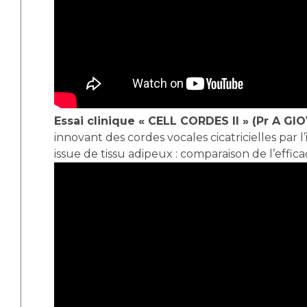
Essai clinique « CELL CORDES II » (Pr A GI
innovant des cordes vocales cicatricielles par l
issue de tissu adipeux : comparaison de l’effica