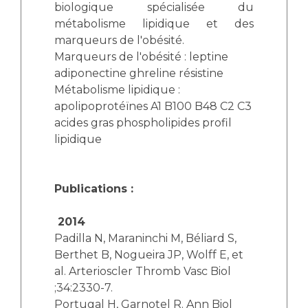
biologique spécialisée du
métabolisme lipidique et des
marqueurs de l'obésité.
Marqueurs de l'obésité : leptine
adiponectine ghreline résistine
Métabolisme lipidique :
apolipoprotéïnes A1 B100 B48 C2 C3
acides gras phospholipides profil
lipidique
Publications :
2014
Padilla N, Maraninchi M, Béliard S,
Berthet B, Nogueira JP, Wolff E, et
al. Arterioscler Thromb Vasc Biol
;34:2330-7.
Portugal H, Garnotel R. Ann Biol