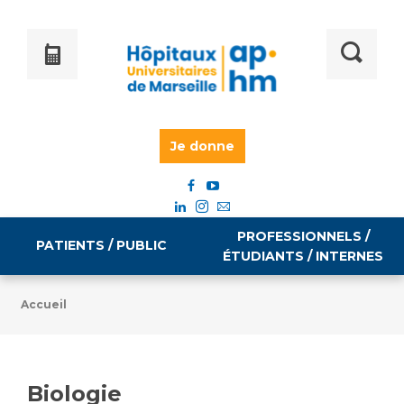
Je donne
PROFESSIONNELS /
PATIENTS / PUBLIC
ÉTUDIANTS / INTERNES
Accueil
Informations pratiques
Égalité professionnelle
Accès à votre dossier médical
Biologie
Emploi / formation
Tarifs