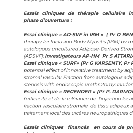
Essais cliniques de thérapie cellulaire 
phase d’ouverture :
Essai clinique « AD-SVF in IBM » ( Pr O B
therapy for Inclusion Body Myositis (IBM) by mu
autologous uncultured Adipose-Derived Stroma
(ADSVF):
investigateurs AP-HM Pr S ATTAR
Essai clinique « SURF» (Pr G KARSENTY, Pr
potential effect of innovative treatment by adj
stromal vascular Fraction from autologous adip
stenosis with endoscopic urethrotomy: randomi
Essai clinique « REGENDER » (Pr P. DARM
l'efficacité et de la tolérance de l’injection lo
fraction vasculaire stromale de tissu adipeux 
traitement local des ulcères neuropathiques 
Essais cliniques financés en cours de pré