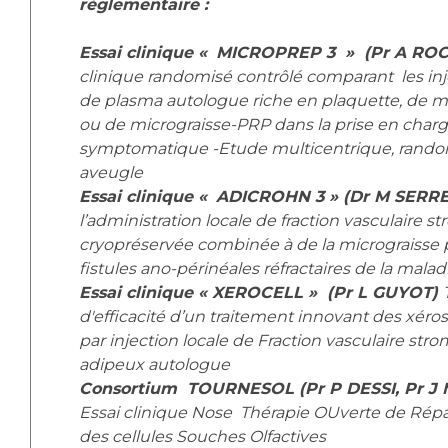
règlementaire :
Essai clinique «
MICROPREP 3 » (Pr A R
clinique randomisé contrôlé comparant les injec
de plasma autologue riche en plaquette, de m
ou de micrograisse-PRP dans la prise en charg
symptomatique -Etude multicentrique, rando
aveugle
Essai clinique «
ADICROHN 3 » (Dr M SER
l’administration locale de fraction vasculaire 
cryopréservée combinée à de la micrograisse p
fistules ano-périnéales réfractaires de la mala
Essai clinique « XEROCELL » (Pr L GUYOT)
d'efficacité d’un traitement innovant des xé
par injection locale de Fraction vasculaire stro
adipeux autologue
Consortium TOURNESOL (Pr P DESSI, Pr J 
Essai clinique Nose Thérapie OUverte de Rép
des cellules Souches Olfactives