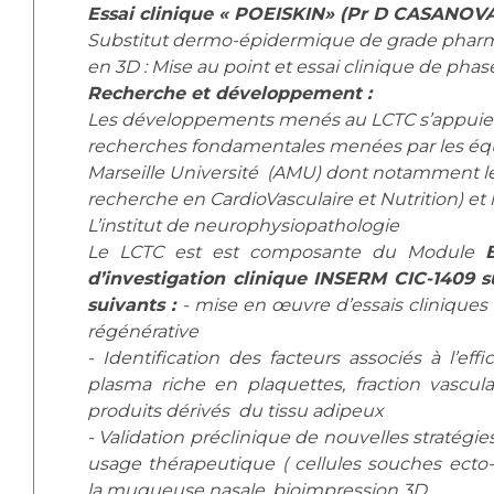
Essai clinique « POEISKIN» (Pr D CASANOV
Substitut dermo-épidermique de grade phar
en 3D : Mise au point et essai clinique de pha
Recherche et développement :
Les développements menés au LCTC s’appuien
recherches fondamentales menées par les équ
Marseille Université (AMU) dont notamment l
recherche en CardioVasculaire et Nutrition) et
L’institut de neurophysiopathologie
Le LCTC est est composante du Module
d’investigation clinique INSERM CIC-1409 
suivants :
- mise en œuvre d’essais clinique
régénérative
- Identification des facteurs associés à l’eff
plasma riche en plaquettes, fraction vascula
produits dérivés du tissu adipeux
- Validation préclinique de nouvelles stratégies
usage thérapeutique ( cellules souches ec
la muqueuse nasale, bioimpression 3D…