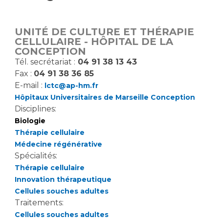
Vous accompagnez, vous rendez visite à un patient
Emplois paramédicaux
Vous allez être hospitalisé(e)
UNITÉ DE CULTURE ET THÉRAPIE
Emplois administratifs
Vous avez un examen d'imagerie ou de radiologie
CELLULAIRE - HÔPITAL DE LA
Emplois médicaux
CONCEPTION
à réaliser
Tél. secrétariat :
04 91 38 13 43
Espace Formation
Vous avez une analyse à réaliser
Fax :
04 91 38 36 85
Étudiants hospitaliers
Vous venez en consultation
E-mail :
lctc@ap-hm.fr
Emplois techniques et médico-techniques
myaphm, votre espace santé en ligne
Hôpitaux Universitaires de Marseille Conception
Emplois divers
Infos COVID-19
Disciplines:
Emplois socio-éducatifs
Biologie
Statuts
Thérapie cellulaire
Vivre ensemble à l'hôpital
Médecine régénérative
Stages paramédicaux
Spécialités:
Thérapie cellulaire
Culture à l'hôpital
Innovation thérapeutique
Laïcité et cultes
Chercheurs
Cellules souches adultes
Les associations
Traitements:
La recherche clinique à l'AP-HM
Livret d'accueil
Cellules souches adultes