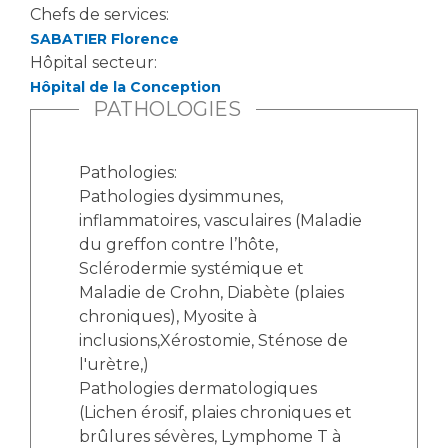
Les structures de recherche
Salon des familles
Chefs de services:
Transports sanitaires
SABATIER Florence
Hôpital secteur:
Vos droits, vos devoirs
Écoles et Instituts de Formation
Hôpital de la Conception
PATHOLOGIES
Handicap
Plateforme des internes
Pathologies:
Handi 13
Pathologies dysimmunes,
Pôle Médecine Physique et Réadaptation
inflammatoires, vasculaires (Maladie
Professionnels de santé
du greffon contre l’hôte,
Accueil sourds et malentendants
Sclérodermie systémique et
Charte Romain Jacob
Adresser un patient
Maladie de Crohn, Diabète (plaies
Mouvement Parcours Handicap 13
Réseaux de soins
chroniques), Myosite à
inclusions,Xérostomie, Sténose de
Adresser un examen au Laboratoire de Biologie
Médicale
l'urètre,)
Activité physique
Pathologies dermatologiques
Radiologie / Imagerie
(Lichen érosif, plaies chroniques et
Cancérologie
brûlures sévères, Lymphome T à