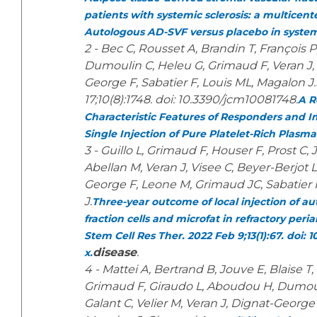
patients with systemic sclerosis: a multicent
Autologous AD-SVF versus placebo in systemi
2 - Bec C, Rousset A, Brandin T, François P
Dumoulin C, Heleu G, Grimaud F, Veran J,
George F, Sabatier F, Louis ML, Magalon J.
17;10(8):1748. doi: 10.3390/jcm10081748.
A R
Characteristic Features of Responders and I
Single Injection of Pure Platelet-Rich Plasma
3 - Guillo L, Grimaud F, Houser F, Prost C,
Abellan M, Veran J, Visee C, Beyer-Berjot 
George F, Leone M, Grimaud JC, Sabatier 
J.
Three-year outcome of local injection of a
fraction cells and microfat in refractory peria
Stem Cell Res Ther. 2022 Feb 9;13(1):67. doi: 
disease
.
x.
4 - Mattei A, Bertrand B, Jouve E, Blaise T,
Grimaud F, Giraudo L, Aboudou H, Dumouli
Galant C, Velier M, Veran J, Dignat-George 