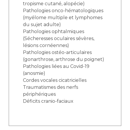
Les pôles d'activité médicale
Cancer
tropisme cutané, alopécie)
Anatomie et Cytologie Pathologiques
Pathologies onco-hématologiques
Adresser un examen au Laboratoire d'Infectiologie
(myélome multiple et lymphomes
Médecine nucléaire
Centres de référence Maladies Rares
du sujet adulte)
Pathologies ophtalmiques
Plateforme d'Expertise Maladies Rares
(Sécheresses oculaires sévères,
lésions cornéennes)
Maladies rares
Pathologies ostéo-articulaires
Presse / Multimédia
(gonarthrose, arthrose du poignet)
Pathologies liées au Covid-19
Maternité Hôpital Nord
Communiqués de presse
(anosmie)
Dossiers de presse
Cordes vocales cicatricielles
Médiathèque
Traumatismes des nerfs
périphériques
Vos représentants
Déficits cranio-faciaux
Fournisseurs
La Commission Des Usagers (CDU)
Les Comités Locaux des Usagers
Rôles et missions
Le projet des usagers