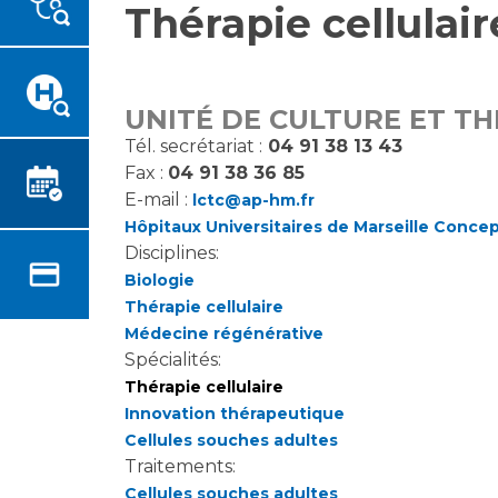
Thérapie cellulair
Emplois paramédicaux
Vous accompagnez, vous
rendez visite à un patient
Emplois administratifs
Vous allez être hospitalisé(e)
Emplois médicaux
Vous avez un examen
Espace Formation
UNITÉ DE CULTURE ET TH
d'imagerie ou de radiologie à
Étudiants hospitaliers
Tél. secrétariat :
04 91 38 13 43
réaliser
Fax :
04 91 38 36 85
Emplois techniques et
Vous avez une analyse à
E-mail :
médico-techniques
lctc@ap-hm.fr
réaliser
Hôpitaux Universitaires de Marseille Conce
Emplois divers
Vous venez en consultation
Disciplines:
Emplois socio-éducatifs
myaphm, votre espace
Biologie
Statuts
santé en ligne
Thérapie cellulaire
Stages paramédicaux
Infos COVID-19
Médecine régénérative
Spécialités:
Thérapie cellulaire
Chercheurs
Vivre ensemble à l'hôpital
Innovation thérapeutique
Cellules souches adultes
Traitements:
La recherche clinique à l'AP-
Culture à l'hôpital
HM
Cellules souches adultes