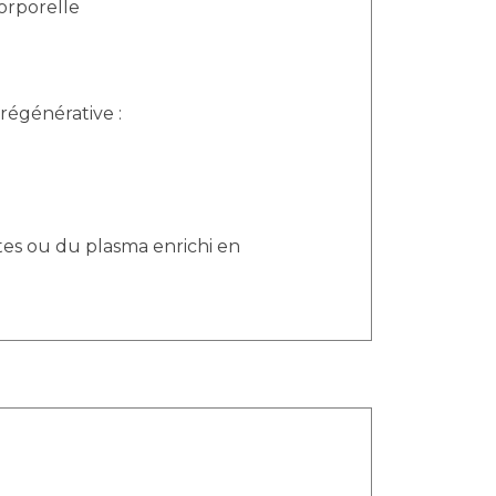
orporelle
régénérative :
ltes ou du plasma enrichi en