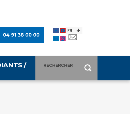
04 91 38 00 00
IANTS /
entants
ultimédia
 Des Usagers (CDU)
de presse
ocaux des Usagers
esse
usagers