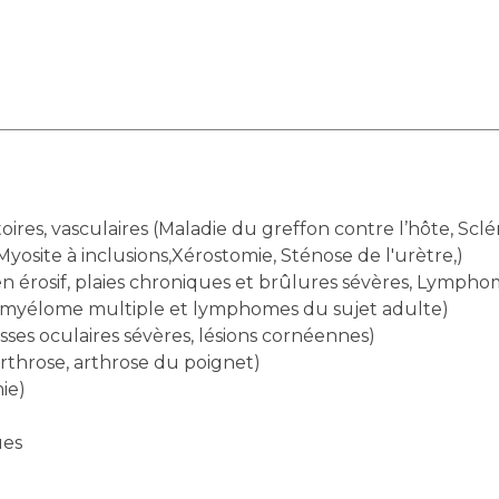
Maladies Rares
Plateforme d'Expertise
Maternité Hôpital Nord
Maladies Rares
res, vasculaires (Maladie du greffon contre l’hôte, Sc
Myosite à inclusions,Xérostomie, Sténose de l'urètre,)
 érosif, plaies chroniques et brûlures sévères, Lympho
(myélome multiple et lymphomes du sujet adulte)
ses oculaires sévères, lésions cornéennes)
arthrose, arthrose du poignet)
ie)
ues