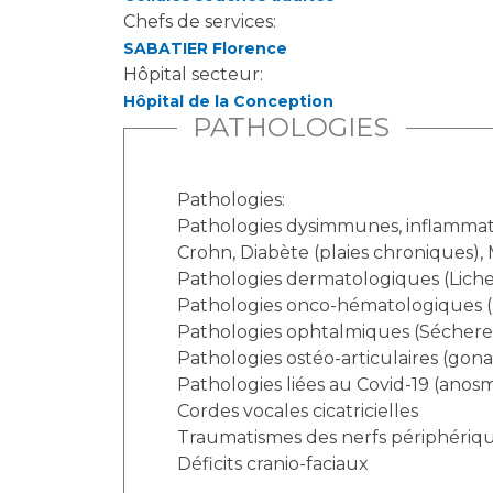
Laïcité et cultes
Chefs de services:
Les structures de recherche
Les associations
SABATIER Florence
Livret d'accueil
Hôpital secteur:
Salon des familles
Hôpital de la Conception
PATHOLOGIES
Transports sanitaires
Vos droits, vos devoirs
Pathologies:
Pathologies dysimmunes, inflammatoi
Crohn, Diabète (plaies chroniques), 
Pathologies dermatologiques (Lichen
Pathologies onco-hématologiques 
Pathologies ophtalmiques (Sécheres
Pathologies ostéo-articulaires (gon
Pathologies liées au Covid-19 (anosm
Cordes vocales cicatricielles
Traumatismes des nerfs périphériq
Déficits cranio-faciaux