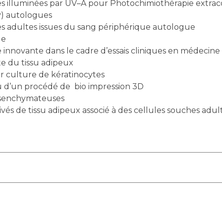
s illuminées par UV–A pour Photochimiothérapie extrac
P) autologues
s adultes issues du sang périphérique autologue
ue
 innovante dans le cadre d’essais cliniques en médecine 
ite du tissu adipeux
r culture de kératinocytes
u d’un procédé de bio impression 3D
ésenchymateuses
ivés de tissu adipeux associé à des cellules souches adu