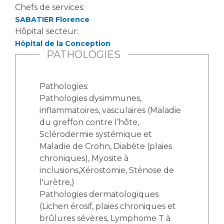
Les structures de recherche
Salon des familles
Chefs de services:
Transports sanitaires
SABATIER Florence
Hôpital secteur:
Vos droits, vos devoirs
Écoles et Instituts de Formation
Hôpital de la Conception
PATHOLOGIES
Handicap
Plateforme des internes
Pathologies:
Handi 13
Pathologies dysimmunes,
Pôle Médecine Physique et Réadaptation
inflammatoires, vasculaires (Maladie
Professionnels de santé
du greffon contre l’hôte,
Accueil sourds et malentendants
Sclérodermie systémique et
Charte Romain Jacob
Adresser un patient
Maladie de Crohn, Diabète (plaies
Mouvement Parcours Handicap 13
Réseaux de soins
chroniques), Myosite à
inclusions,Xérostomie, Sténose de
Adresser un examen au Laboratoire de Biologie
Médicale
l'urètre,)
Activité physique
Pathologies dermatologiques
Radiologie / Imagerie
(Lichen érosif, plaies chroniques et
Cancérologie
brûlures sévères, Lymphome T à