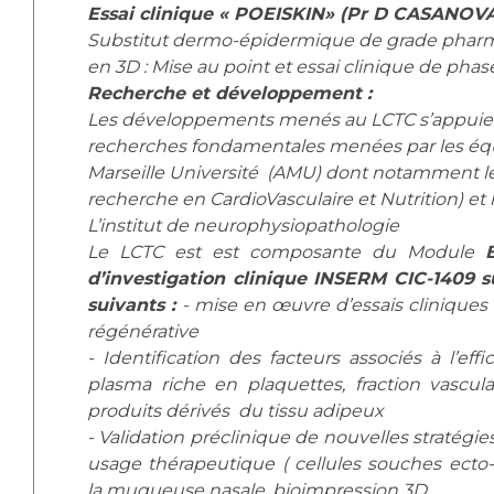
Essai clinique « POEISKIN» (Pr D CASANOV
Substitut dermo-épidermique de grade phar
en 3D : Mise au point et essai clinique de pha
Recherche et développement :
Les développements menés au LCTC s’appuien
recherches fondamentales menées par les équ
Marseille Université (AMU) dont notamment l
recherche en CardioVasculaire et Nutrition) et
L’institut de neurophysiopathologie
Le LCTC est est composante du Module
d’investigation clinique INSERM CIC-1409 
suivants :
- mise en œuvre d’essais clinique
régénérative
- Identification des facteurs associés à l’eff
plasma riche en plaquettes, fraction vascula
produits dérivés du tissu adipeux
- Validation préclinique de nouvelles stratégies
usage thérapeutique ( cellules souches ec
la muqueuse nasale, bioimpression 3D…