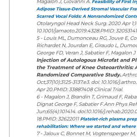
Magalon J, Giovanni A.
Feasibility of First 
Adipose Tissue-Derived Stromal Vascular Fr
Scarred Vocal Folds: A Nonrandomized Contro
Otolaryngol Head Neck Surg. 2020 Apr 1;14
10.1001/jamaoto.2019.4328.PMID: 32053141
5 - Louis ML, Dumonceau RG, Jouve E, Coh
Richardet N, Jourdan E, Giraudo L, Dumou
George FD, Veran J, Sabatier F, Magalon J
Injection of Autologous Microfat and P
the Treatment of Knee Osteoarthritis: 
Randomized Comparative Study.
.Arthr
Oct;37(10):3125-3137.e3. doi: 10.1016/j.arth
Apr 20.PMID: 33887408 Clinical Trial.
6 - Magalon J, Brandin T, Grimaud F, Rabar
Dignat George F, Sabatier F.Ann Phys Re
Jun;65(4):101414. doi:10.1016/j.rehab.202
18.PMID: 32622011
Platelet-rich plasma prep
rehabilitation: Where we started and where
7 - Jaloux C, Bonnet M, Vogtensperger M, 