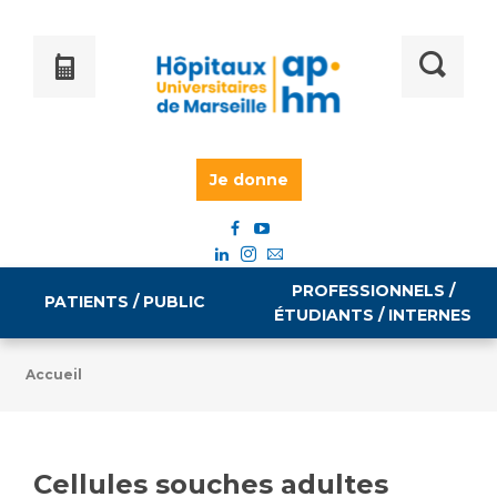
Je donne
PROFESSIONNELS /
PATIENTS / PUBLIC
ÉTUDIANTS / INTERNES
Accueil
Informations pratiques
Égalité professionnelle
Accès à votre dossier médical
Cellules souches adultes
Emploi / formation
Tarifs