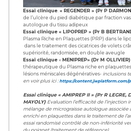
Essai clinique
.
« REGENDER » (Pr P DARMO
de l’ulcère du pied diabétique par fraction va
autologue du tissu adipeux
Essai clinique
« LIPOPREP » (Pr B BERTRAN
Plasma Riche en Plaquettes (PRP) dans le lipof
dans le traitement des cicatrices de volets cr
supériorité, randomisée, en double aveugle
Essai clinique
«
MENIPREP» (Dr M OLLIVIER
thérapeutique du Plasma riche en plaquettes
lésions méniscales dégénératives-
inclusions 
en voir plus ici :
https://content.jwplatform.com/
Essai clinique « AMIPREP II » (Pr R LEGRE, 
MAYOLY)
Evaluation l’efficacité de l’injection i
mélange de micrograisse autologue associée 
enrichi en plaquettes dans le traitement de l’a
essai randomisé contrôlé de non-infériorité
ve
du poignet (traitement de référence).