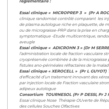
règlementaire :
Essai clinique «
MICROPREP 3 » (Pr A R
clinique randomisé contrôlé comparant les injec
de plasma autologue riche en plaquette, de m
ou de micrograisse-PRP dans la prise en charg
symptomatique -Etude multicentrique, rando
aveugle
Essai clinique «
ADICROHN 3 » (Dr M SER
l’administration locale de fraction vasculaire 
cryopréservée combinée à de la micrograisse p
fistules ano-périnéales réfractaires de la mala
Essai clinique « XEROCELL » (Pr L GUYOT)
d'efficacité d’un traitement innovant des xé
par injection locale de Fraction vasculaire stro
adipeux autologue
Consortium TOURNESOL (Pr P DESSI, Pr J 
Essai clinique Nose Thérapie OUverte de Rép
des cellules Souches Olfactives