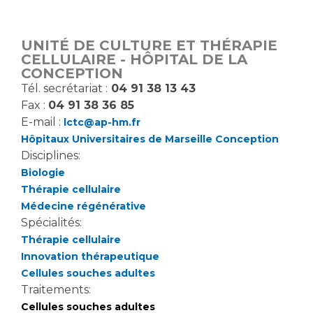
Vous accompagnez, vous rendez visite à un patient
Emplois paramédicaux
Vous allez être hospitalisé(e)
UNITÉ DE CULTURE ET THÉRAPIE
Emplois administratifs
Vous avez un examen d'imagerie ou de radiologie
CELLULAIRE - HÔPITAL DE LA
Emplois médicaux
CONCEPTION
à réaliser
Tél. secrétariat :
04 91 38 13 43
Espace Formation
Vous avez une analyse à réaliser
Fax :
04 91 38 36 85
Étudiants hospitaliers
Vous venez en consultation
E-mail :
lctc@ap-hm.fr
Emplois techniques et médico-techniques
myaphm, votre espace santé en ligne
Hôpitaux Universitaires de Marseille Conception
Emplois divers
Infos COVID-19
Disciplines:
Emplois socio-éducatifs
Biologie
Statuts
Thérapie cellulaire
Vivre ensemble à l'hôpital
Médecine régénérative
Stages paramédicaux
Spécialités:
Thérapie cellulaire
Culture à l'hôpital
Innovation thérapeutique
Laïcité et cultes
Chercheurs
Cellules souches adultes
Les associations
Traitements:
La recherche clinique à l'AP-HM
Livret d'accueil
Cellules souches adultes