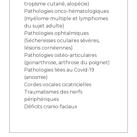
Les pôles d'activité médicale
Cancer
tropisme cutané, alopécie)
Anatomie et Cytologie Pathologiques
Pathologies onco-hématologiques
Adresser un examen au Laboratoire d'Infectiologie
(myélome multiple et lymphomes
Médecine nucléaire
Centres de référence Maladies Rares
du sujet adulte)
Pathologies ophtalmiques
Plateforme d'Expertise Maladies Rares
(Sécheresses oculaires sévères,
lésions cornéennes)
Maladies rares
Pathologies ostéo-articulaires
Presse / Multimédia
(gonarthrose, arthrose du poignet)
Pathologies liées au Covid-19
Maternité Hôpital Nord
Communiqués de presse
(anosmie)
Dossiers de presse
Cordes vocales cicatricielles
Médiathèque
Traumatismes des nerfs
périphériques
Vos représentants
Déficits cranio-faciaux
Fournisseurs
La Commission Des Usagers (CDU)
Les Comités Locaux des Usagers
Rôles et missions
Le projet des usagers