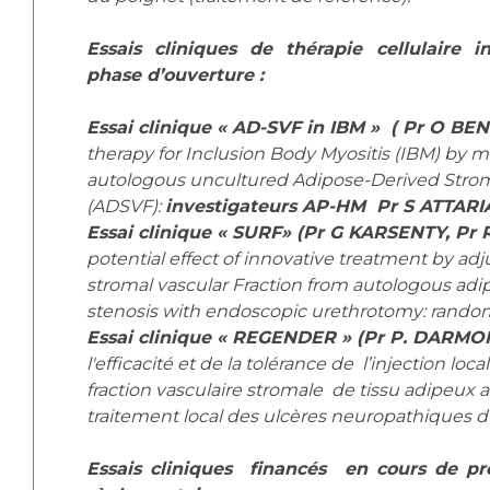
Essais cliniques de thérapie cellulaire 
phase d’ouverture :
Essai clinique « AD-SVF in IBM » ( Pr O B
therapy for Inclusion Body Myositis (IBM) by mu
autologous uncultured Adipose-Derived Stroma
(ADSVF):
investigateurs AP-HM Pr S ATTAR
Essai clinique « SURF» (Pr G KARSENTY, Pr
potential effect of innovative treatment by adj
stromal vascular Fraction from autologous adip
stenosis with endoscopic urethrotomy: randomi
Essai clinique « REGENDER » (Pr P. DARM
l'efficacité et de la tolérance de l’injection lo
fraction vasculaire stromale de tissu adipeux 
traitement local des ulcères neuropathiques 
Essais cliniques financés en cours de pré