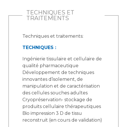
Liste des marchés conclus
Documents utiles
TECHNIQUES ET
TRAITEMENTS
Qualité
Nos indicateurs qualité et de sécurité des soins
Techniques et traitements:
TECHNIQUES :
Protection des données
Ingénierie tissulaire et cellulaire de
qualité pharmaceutique
Développement de techniques
Sécurité
innovantes d’isolement, de
manipulation et de caractérisation
des cellules souches adultes
Les recherches en santé à l’AP-HM
Cryopréservation- stockage de
produits cellulaire thérapeutiques
Bio impression 3 D de tissu
reconstruit (en cours de validation)
Lieu de santé sans tabac