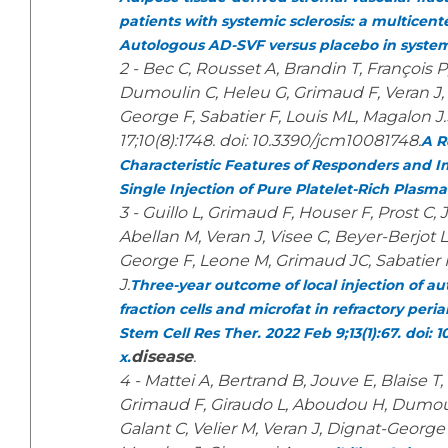
patients with systemic sclerosis: a multicent
Autologous AD-SVF versus placebo in systemi
2 - Bec C, Rousset A, Brandin T, François P
Dumoulin C, Heleu G, Grimaud F, Veran J,
George F, Sabatier F, Louis ML, Magalon J.
17;10(8):1748. doi: 10.3390/jcm10081748.
A R
Characteristic Features of Responders and I
Single Injection of Pure Platelet-Rich Plasma
3 - Guillo L, Grimaud F, Houser F, Prost C,
Abellan M, Veran J, Visee C, Beyer-Berjot 
George F, Leone M, Grimaud JC, Sabatier 
J.
Three-year outcome of local injection of a
fraction cells and microfat in refractory peria
Stem Cell Res Ther. 2022 Feb 9;13(1):67. doi: 
disease
.
x.
4 - Mattei A, Bertrand B, Jouve E, Blaise T,
Grimaud F, Giraudo L, Aboudou H, Dumouli
Galant C, Velier M, Veran J, Dignat-George 