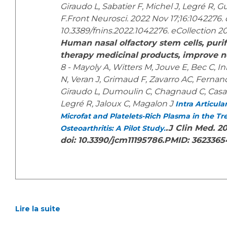
Giraudo L, Sabatier F, Michel J, Legré R, 
F.Front Neurosci. 2022 Nov 17;16:1042276. 
10.3389/fnins.2022.1042276. eCollection 2
Human nasal olfactory stem cells, puri
therapy medicinal products, improve ne
8 - Mayoly A, Witters M, Jouve E, Bec C, I
N, Veran J, Grimaud F, Zavarro AC, Ferna
Giraudo L, Dumoulin C, Chagnaud C, Casan
Legré R, Jaloux C, Magalon J
Intra Articula
Microfat and Platelets-Rich Plasma in the Tr
.J Clin Med. 20
Osteoarthritis: A Pilot Study.
doi: 10.3390/jcm11195786.PMID: 362336
Lire la suite