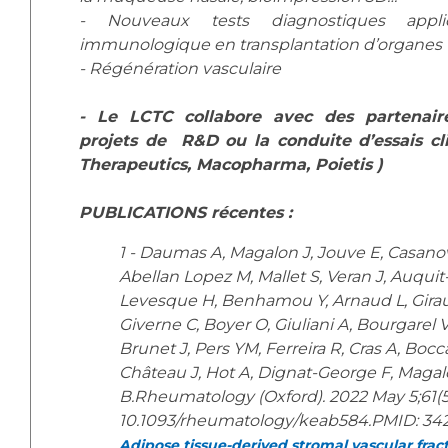
- Nouveaux tests diagnostiques appl
immunologique en transplantation d’organes
- Régénération vasculaire
- Le LCTC collabore avec des partenaire
projets de R&D ou la conduite d’essais cli
Therapeutics, Macopharma, Poietis )
PUBLICATIONS récentes :
1 - Daumas A, Magalon J, Jouve E, Casanov
Abellan Lopez M, Mallet S, Veran J, Auquit
Levesque H, Benhamou Y, Arnaud L, Gira
Giverne C, Boyer O, Giuliani A, Bourgarel V,
Brunet J, Pers YM, Ferreira R, Cras A, Bocc
Château J, Hot A, Dignat-George F, Magalo
B.Rheumatology (Oxford). 2022 May 5;61(5)
10.1093/rheumatology/keab584.PMID: 3
Adipose tissue-derived stromal vascular fract