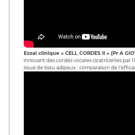
Essai clinique « CELL CORDES II » (Pr A GI
innovant des cordes vocales cicatricielles par l
issue de tissu adipeux : comparaison de l’effica