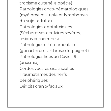
Les pôles d'activité médicale
Cancer
tropisme cutané, alopécie)
Anatomie et Cytologie Pathologiques
Pathologies onco-hématologiques
Adresser un examen au Laboratoire d'Infectiologie
(myélome multiple et lymphomes
Médecine nucléaire
Centres de référence Maladies Rares
du sujet adulte)
Pathologies ophtalmiques
Plateforme d'Expertise Maladies Rares
(Sécheresses oculaires sévères,
lésions cornéennes)
Maladies rares
Pathologies ostéo-articulaires
Presse / Multimédia
(gonarthrose, arthrose du poignet)
Pathologies liées au Covid-19
Maternité Hôpital Nord
Communiqués de presse
(anosmie)
Dossiers de presse
Cordes vocales cicatricielles
Médiathèque
Traumatismes des nerfs
périphériques
Vos représentants
Déficits cranio-faciaux
Fournisseurs
La Commission Des Usagers (CDU)
Les Comités Locaux des Usagers
Rôles et missions
Le projet des usagers