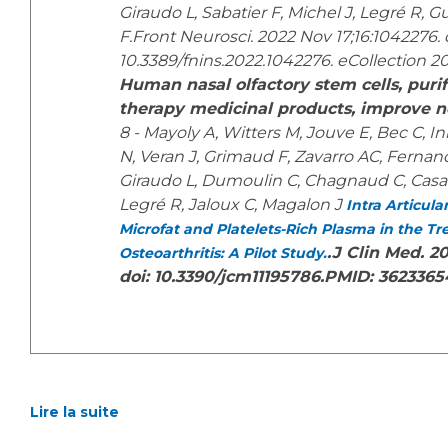
Giraudo L, Sabatier F, Michel J, Legré R, 
F.Front Neurosci. 2022 Nov 17;16:1042276. 
10.3389/fnins.2022.1042276. eCollection 2
Human nasal olfactory stem cells, puri
therapy medicinal products, improve ne
8 - Mayoly A, Witters M, Jouve E, Bec C, I
N, Veran J, Grimaud F, Zavarro AC, Ferna
Giraudo L, Dumoulin C, Chagnaud C, Casan
Legré R, Jaloux C, Magalon J
Intra Articula
Microfat and Platelets-Rich Plasma in the Tr
.J Clin Med. 20
Osteoarthritis: A Pilot Study.
doi: 10.3390/jcm11195786.PMID: 362336
Lire la suite