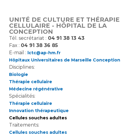
Vous accompagnez, vous rendez visite à un patient
Emplois paramédicaux
Vous allez être hospitalisé(e)
UNITÉ DE CULTURE ET THÉRAPIE
Emplois administratifs
Vous avez un examen d'imagerie ou de radiologie
CELLULAIRE - HÔPITAL DE LA
Emplois médicaux
CONCEPTION
à réaliser
Tél. secrétariat :
04 91 38 13 43
Espace Formation
Vous avez une analyse à réaliser
Fax :
04 91 38 36 85
Étudiants hospitaliers
Vous venez en consultation
E-mail :
lctc@ap-hm.fr
Emplois techniques et médico-techniques
myaphm, votre espace santé en ligne
Hôpitaux Universitaires de Marseille Conception
Emplois divers
Infos COVID-19
Disciplines:
Emplois socio-éducatifs
Biologie
Statuts
Thérapie cellulaire
Vivre ensemble à l'hôpital
Médecine régénérative
Stages paramédicaux
Spécialités:
Thérapie cellulaire
Culture à l'hôpital
Innovation thérapeutique
Laïcité et cultes
Chercheurs
Cellules souches adultes
Les associations
Traitements:
La recherche clinique à l'AP-HM
Livret d'accueil
Cellules souches adultes