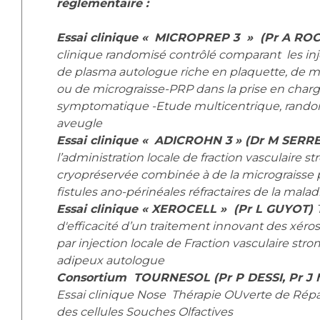
règlementaire :
Essai clinique «
MICROPREP 3 » (Pr A R
clinique randomisé contrôlé comparant les injec
de plasma autologue riche en plaquette, de m
ou de micrograisse-PRP dans la prise en charg
symptomatique -Etude multicentrique, rando
aveugle
Essai clinique «
ADICROHN 3 » (Dr M SER
l’administration locale de fraction vasculaire 
cryopréservée combinée à de la micrograisse p
fistules ano-périnéales réfractaires de la mala
Essai clinique « XEROCELL » (Pr L GUYOT)
d'efficacité d’un traitement innovant des xé
par injection locale de Fraction vasculaire stro
adipeux autologue
Consortium TOURNESOL (Pr P DESSI, Pr J 
Essai clinique Nose Thérapie OUverte de Rép
des cellules Souches Olfactives