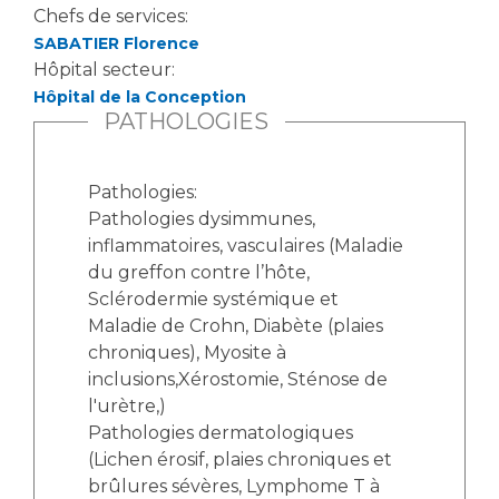
Les structures de recherche
Salon des familles
Chefs de services:
Transports sanitaires
SABATIER Florence
Hôpital secteur:
Vos droits, vos devoirs
Écoles et Instituts de Formation
Hôpital de la Conception
PATHOLOGIES
Handicap
Plateforme des internes
Pathologies:
Handi 13
Pathologies dysimmunes,
Pôle Médecine Physique et Réadaptation
inflammatoires, vasculaires (Maladie
Professionnels de santé
du greffon contre l’hôte,
Accueil sourds et malentendants
Sclérodermie systémique et
Charte Romain Jacob
Adresser un patient
Maladie de Crohn, Diabète (plaies
Mouvement Parcours Handicap 13
Réseaux de soins
chroniques), Myosite à
inclusions,Xérostomie, Sténose de
Adresser un examen au Laboratoire de Biologie
Médicale
l'urètre,)
Activité physique
Pathologies dermatologiques
Radiologie / Imagerie
(Lichen érosif, plaies chroniques et
Cancérologie
brûlures sévères, Lymphome T à