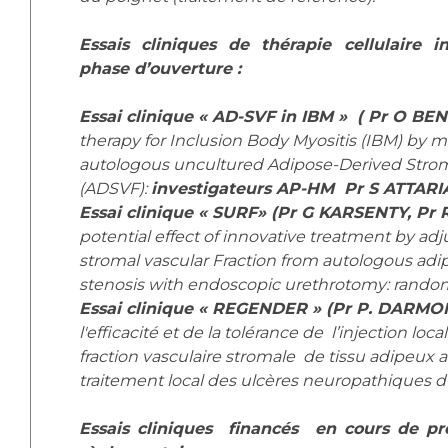
Essais cliniques de thérapie cellulaire 
phase d’ouverture :
Essai clinique « AD-SVF in IBM » ( Pr O B
therapy for Inclusion Body Myositis (IBM) by mu
autologous uncultured Adipose-Derived Stroma
(ADSVF):
investigateurs AP-HM Pr S ATTAR
Essai clinique « SURF» (Pr G KARSENTY, Pr
potential effect of innovative treatment by adj
stromal vascular Fraction from autologous adip
stenosis with endoscopic urethrotomy: randomi
Essai clinique « REGENDER » (Pr P. DARM
l'efficacité et de la tolérance de l’injection lo
fraction vasculaire stromale de tissu adipeux 
traitement local des ulcères neuropathiques 
Essais cliniques financés en cours de pré