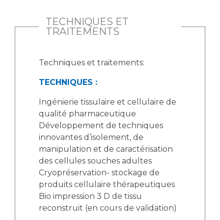
Liste des marchés conclus
Documents utiles
TECHNIQUES ET
TRAITEMENTS
Qualité
Nos indicateurs qualité et de sécurité des soins
Techniques et traitements:
TECHNIQUES :
Protection des données
Ingénierie tissulaire et cellulaire de
qualité pharmaceutique
Développement de techniques
Sécurité
innovantes d’isolement, de
manipulation et de caractérisation
des cellules souches adultes
Les recherches en santé à l’AP-HM
Cryopréservation- stockage de
produits cellulaire thérapeutiques
Bio impression 3 D de tissu
reconstruit (en cours de validation)
Lieu de santé sans tabac