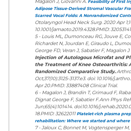
Magalon J, Giovanni A.
Feasibility of First 
Adipose Tissue-Derived Stromal Vascular Fr
Scarred Vocal Folds: A Nonrandomized Contro
Otolaryngol Head Neck Surg. 2020 Apr 1;14
10.1001/jamaoto.2019.4328.PMID: 32053141
5 - Louis ML, Dumonceau RG, Jouve E, Coh
Richardet N, Jourdan E, Giraudo L, Dumou
George FD, Veran J, Sabatier F, Magalon J
Injection of Autologous Microfat and P
the Treatment of Knee Osteoarthritis: 
Randomized Comparative Study.
.Arthr
Oct;37(10):3125-3137.e3. doi: 10.1016/j.arth
Apr 20.PMID: 33887408 Clinical Trial.
6 - Magalon J, Brandin T, Grimaud F, Rabar
Dignat George F, Sabatier F.Ann Phys Re
Jun;65(4):101414. doi:10.1016/j.rehab.202
18.PMID: 32622011
Platelet-rich plasma prep
rehabilitation: Where we started and where
7 - Jaloux C, Bonnet M, Vogtensperger M, 