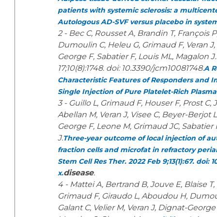
patients with systemic sclerosis: a multicent
Autologous AD-SVF versus placebo in systemi
2 - Bec C, Rousset A, Brandin T, François P
Dumoulin C, Heleu G, Grimaud F, Veran J,
George F, Sabatier F, Louis ML, Magalon J.
17;10(8):1748. doi: 10.3390/jcm10081748.
A R
Characteristic Features of Responders and I
Single Injection of Pure Platelet-Rich Plasma
3 - Guillo L, Grimaud F, Houser F, Prost C,
Abellan M, Veran J, Visee C, Beyer-Berjot 
George F, Leone M, Grimaud JC, Sabatier 
J.
Three-year outcome of local injection of a
fraction cells and microfat in refractory peria
Stem Cell Res Ther. 2022 Feb 9;13(1):67. doi: 
disease
.
x.
4 - Mattei A, Bertrand B, Jouve E, Blaise T,
Grimaud F, Giraudo L, Aboudou H, Dumouli
Galant C, Velier M, Veran J, Dignat-George 