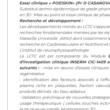
Essai clinique « POEISKIN» (Pr D CASANOV
Substitut dermo-épidermique de grade phar
en 3D : Mise au point et essai clinique de pha
Recherche et développement :
Les développements menés au LCTC s’appuien
recherches fondamentales menées par les équ
Marseille Université (AMU) dont notamment l
recherche en CardioVasculaire et Nutrition) et
L’institut de neurophysiopathologie
Le LCTC est est composante du Module
d’investigation clinique INSERM CIC-1409 
suivants :
- mise en œuvre d’essais clinique
régénérative
- Identification des facteurs associés à l’eff
plasma riche en plaquettes, fraction vascula
produits dérivés du tissu adipeux
- Validation préclinique de nouvelles stratégies
usage thérapeutique ( cellules souches ec
la muqueuse nasale, bioimpression 3D…