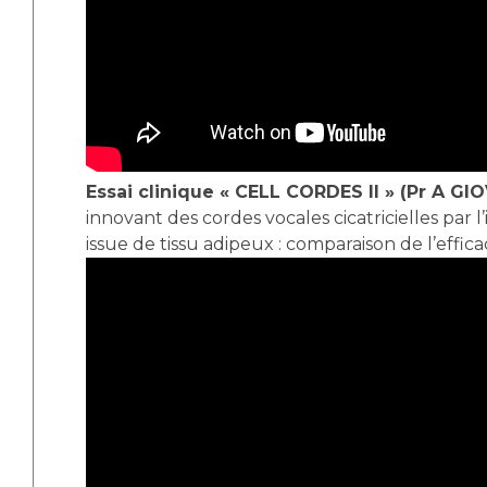
Essai clinique « CELL CORDES II » (Pr A GI
innovant des cordes vocales cicatricielles par l
issue de tissu adipeux : comparaison de l’effica