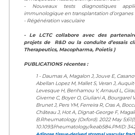
- Nouveaux tests diagnostiques appl
immunologique en transplantation d’organes
- Régénération vasculaire
- Le LCTC collabore avec des partenaire
projets de R&D ou la conduite d’essais cli
Therapeutics, Macopharma, Poietis )
PUBLICATIONS récentes :
1 - Daumas A, Magalon J, Jouve E, Casanov
Abellan Lopez M, Mallet S, Veran J, Auquit
Levesque H, Benhamou Y, Arnaud L, Gira
Giverne C, Boyer O, Giuliani A, Bourgarel V,
Brunet J, Pers YM, Ferreira R, Cras A, Bocc
Château J, Hot A, Dignat-George F, Magalo
B.Rheumatology (Oxford). 2022 May 5;61(5)
10.1093/rheumatology/keab584.PMID: 3
Adipose tissue-derived stromal vascular fract