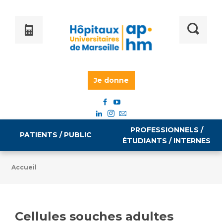
Je donne
PROFESSIONNELS /
PATIENTS / PUBLIC
ÉTUDIANTS / INTERNES
Accueil
Informations pratiques
Égalité professionnelle
Accès à votre dossier médical
Cellules souches adultes
Emploi / formation
Tarifs