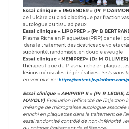
Essai clinique
.
« REGENDER » (Pr P DARMO
de l’ulcère du pied diabétique par fraction va
autologue du tissu adipeux
Essai clinique
« LIPOPREP » (Pr B BERTRAN
Plasma Riche en Plaquettes (PRP) dans le lipof
dans le traitement des cicatrices de volets cr
supériorité, randomisée, en double aveugle
Essai clinique
«
MENIPREP» (Dr M OLLIVIER
thérapeutique du Plasma riche en plaquettes
lésions méniscales dégénératives-
inclusions 
en voir plus ici :
https://content.jwplatform.com/
Essai clinique « AMIPREP II » (Pr R LEGRE, 
MAYOLY)
Evaluation l’efficacité de l’injection i
mélange de micrograisse autologue associée 
enrichi en plaquettes dans le traitement de l’a
essai randomisé contrôlé de non-infériorité
ve
du poignet (traitement de référence).