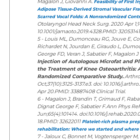
Magalon J, Giovanni A.
Feasibility of First 
Adipose Tissue-Derived Stromal Vascular Fr
Scarred Vocal Folds: A Nonrandomized Contro
Otolaryngol Head Neck Surg. 2020 Apr 1;14
10.1001/jamaoto.2019.4328.PMID: 32053141
5 - Louis ML, Dumonceau RG, Jouve E, Coh
Richardet N, Jourdan E, Giraudo L, Dumou
George FD, Veran J, Sabatier F, Magalon J
Injection of Autologous Microfat and P
the Treatment of Knee Osteoarthritis: 
Randomized Comparative Study.
.Arthr
Oct;37(10):3125-3137.e3. doi: 10.1016/j.arth
Apr 20.PMID: 33887408 Clinical Trial.
6 - Magalon J, Brandin T, Grimaud F, Rabar
Dignat George F, Sabatier F.Ann Phys Re
Jun;65(4):101414. doi:10.1016/j.rehab.202
18.PMID: 32622011
Platelet-rich plasma prep
rehabilitation: Where we started and where
7 - Jaloux C, Bonnet M, Vogtensperger M, 