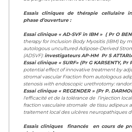
Essais cliniques de thérapie cellulaire 
phase d’ouverture :
Essai clinique « AD-SVF in IBM » ( Pr O B
therapy for Inclusion Body Myositis (IBM) by mu
autologous uncultured Adipose-Derived Stroma
(ADSVF):
investigateurs AP-HM Pr S ATTAR
Essai clinique « SURF» (Pr G KARSENTY, Pr
potential effect of innovative treatment by adj
stromal vascular Fraction from autologous adip
stenosis with endoscopic urethrotomy: randomi
Essai clinique « REGENDER » (Pr P. DARM
l'efficacité et de la tolérance de l’injection lo
fraction vasculaire stromale de tissu adipeux 
traitement local des ulcères neuropathiques 
Essais cliniques financés en cours de pré