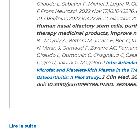
Giraudo L, Sabatier F, Michel J, Legré R, 
F.Front Neurosci. 2022 Nov 17;16:1042276. 
10.3389/fnins.2022.1042276. eCollection 2
Human nasal olfactory stem cells, puri
therapy medicinal products, improve ne
8 - Mayoly A, Witters M, Jouve E, Bec C, I
N, Veran J, Grimaud F, Zavarro AC, Ferna
Giraudo L, Dumoulin C, Chagnaud C, Casan
Legré R, Jaloux C, Magalon J
Intra Articula
Microfat and Platelets-Rich Plasma in the Tr
.J Clin Med. 20
Osteoarthritis: A Pilot Study.
doi: 10.3390/jcm11195786.PMID: 362336
Lire la suite