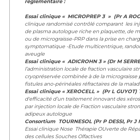
règlementaire :
Essai clinique «
MICROPREP 3 » (Pr A R
clinique randomisé contrôlé comparant les injec
de plasma autologue riche en plaquette, de m
ou de micrograisse-PRP dans la prise en charg
symptomatique -Etude multicentrique, rando
aveugle
Essai clinique «
ADICROHN 3 » (Dr M SER
l’administration locale de fraction vasculaire 
cryopréservée combinée à de la micrograisse p
fistules ano-périnéales réfractaires de la mala
Essai clinique « XEROCELL » (Pr L GUYOT)
d'efficacité d’un traitement innovant des xé
par injection locale de Fraction vasculaire stro
adipeux autologue
Consortium TOURNESOL (Pr P DESSI, Pr J 
Essai clinique Nose Thérapie OUverte de Rép
des cellules Souches Olfactives