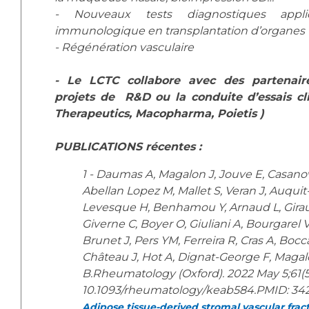
- Nouveaux tests diagnostiques appl
immunologique en transplantation d’organes
- Régénération vasculaire
- Le LCTC collabore avec des partenaire
projets de R&D ou la conduite d’essais cli
Therapeutics, Macopharma, Poietis )
PUBLICATIONS récentes :
1 - Daumas A, Magalon J, Jouve E, Casanov
Abellan Lopez M, Mallet S, Veran J, Auquit
Levesque H, Benhamou Y, Arnaud L, Gira
Giverne C, Boyer O, Giuliani A, Bourgarel V,
Brunet J, Pers YM, Ferreira R, Cras A, Bocc
Château J, Hot A, Dignat-George F, Magalo
B.Rheumatology (Oxford). 2022 May 5;61(5)
10.1093/rheumatology/keab584.PMID: 3
Adipose tissue-derived stromal vascular fract