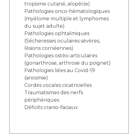
Les pôles d'activité médicale
Cancer
tropisme cutané, alopécie)
Anatomie et Cytologie Pathologiques
Pathologies onco-hématologiques
Adresser un examen au Laboratoire d'Infectiologie
(myélome multiple et lymphomes
Médecine nucléaire
Centres de référence Maladies Rares
du sujet adulte)
Pathologies ophtalmiques
Plateforme d'Expertise Maladies Rares
(Sécheresses oculaires sévères,
lésions cornéennes)
Maladies rares
Pathologies ostéo-articulaires
Presse / Multimédia
(gonarthrose, arthrose du poignet)
Pathologies liées au Covid-19
Maternité Hôpital Nord
Communiqués de presse
(anosmie)
Dossiers de presse
Cordes vocales cicatricielles
Médiathèque
Traumatismes des nerfs
périphériques
Vos représentants
Déficits cranio-faciaux
Fournisseurs
La Commission Des Usagers (CDU)
Les Comités Locaux des Usagers
Rôles et missions
Le projet des usagers