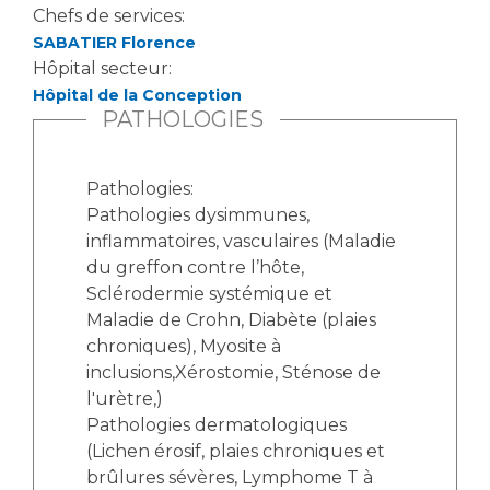
Les structures de recherche
Salon des familles
Chefs de services:
Transports sanitaires
SABATIER Florence
Hôpital secteur:
Vos droits, vos devoirs
Écoles et Instituts de Formation
Hôpital de la Conception
PATHOLOGIES
Handicap
Plateforme des internes
Pathologies:
Handi 13
Pathologies dysimmunes,
Pôle Médecine Physique et Réadaptation
inflammatoires, vasculaires (Maladie
Professionnels de santé
du greffon contre l’hôte,
Accueil sourds et malentendants
Sclérodermie systémique et
Charte Romain Jacob
Adresser un patient
Maladie de Crohn, Diabète (plaies
Mouvement Parcours Handicap 13
Réseaux de soins
chroniques), Myosite à
inclusions,Xérostomie, Sténose de
Adresser un examen au Laboratoire de Biologie
Médicale
l'urètre,)
Activité physique
Pathologies dermatologiques
Radiologie / Imagerie
(Lichen érosif, plaies chroniques et
Cancérologie
brûlures sévères, Lymphome T à