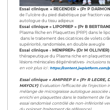
Essai clinique
.
« REGENDER » (Pr P DARMO
de l’ulcère du pied diabétique par fraction va
autologue du tissu adipeux
Essai clinique
« LIPOPREP » (Pr B BERTRAN
Plasma Riche en Plaquettes (PRP) dans le lipof
dans le traitement des cicatrices de volets cr
supériorité, randomisée, en double aveugle
Essai clinique
«
MENIPREP» (Dr M OLLIVIER
thérapeutique du Plasma riche en plaquettes
lésions méniscales dégénératives-
inclusions 
en voir plus ici :
https://content.jwplatform.com/
Essai clinique « AMIPREP II » (Pr R LEGRE, 
MAYOLY)
Evaluation l’efficacité de l’injection i
mélange de micrograisse autologue associée 
enrichi en plaquettes dans le traitement de l’a
essai randomisé contrôlé de non-infériorité
ve
du poignet (traitement de référence).