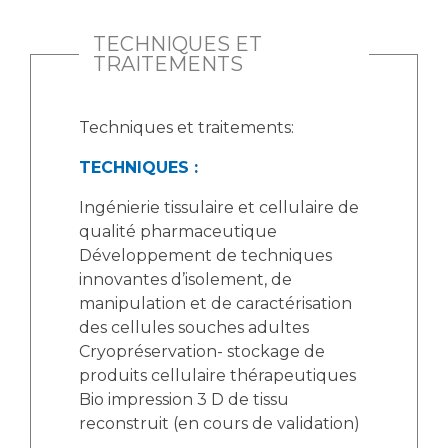
Liste des marchés conclus
Documents utiles
TECHNIQUES ET
TRAITEMENTS
Qualité
Nos indicateurs qualité et de sécurité des soins
Techniques et traitements:
TECHNIQUES :
Protection des données
Ingénierie tissulaire et cellulaire de
qualité pharmaceutique
Développement de techniques
Sécurité
innovantes d’isolement, de
manipulation et de caractérisation
des cellules souches adultes
Les recherches en santé à l’AP-HM
Cryopréservation- stockage de
produits cellulaire thérapeutiques
Bio impression 3 D de tissu
reconstruit (en cours de validation)
Lieu de santé sans tabac