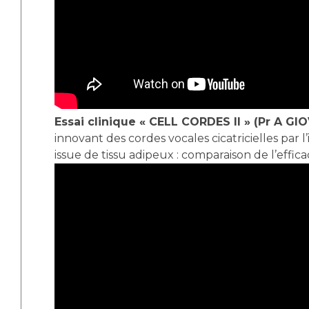
Essai clinique « CELL CORDES II » (Pr A GI
innovant des cordes vocales cicatricielles par l
issue de tissu adipeux : comparaison de l’effica