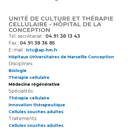
Vous accompagnez, vous rendez visite à un patient
Emplois paramédicaux
Vous allez être hospitalisé(e)
UNITÉ DE CULTURE ET THÉRAPIE
Emplois administratifs
Vous avez un examen d'imagerie ou de radiologie
CELLULAIRE - HÔPITAL DE LA
Emplois médicaux
CONCEPTION
à réaliser
Tél. secrétariat :
04 91 38 13 43
Espace Formation
Vous avez une analyse à réaliser
Fax :
04 91 38 36 85
Étudiants hospitaliers
Vous venez en consultation
E-mail :
lctc@ap-hm.fr
Emplois techniques et médico-techniques
myaphm, votre espace santé en ligne
Hôpitaux Universitaires de Marseille Conception
Emplois divers
Infos COVID-19
Disciplines:
Emplois socio-éducatifs
Biologie
Statuts
Thérapie cellulaire
Vivre ensemble à l'hôpital
Médecine régénérative
Stages paramédicaux
Spécialités:
Thérapie cellulaire
Culture à l'hôpital
Innovation thérapeutique
Laïcité et cultes
Chercheurs
Cellules souches adultes
Les associations
Traitements:
La recherche clinique à l'AP-HM
Livret d'accueil
Cellules souches adultes