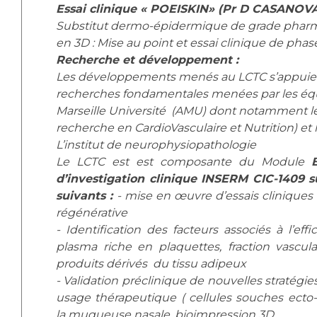
Essai clinique « POEISKIN» (Pr D CASANOV
Substitut dermo-épidermique de grade phar
en 3D : Mise au point et essai clinique de pha
Recherche et développement :
Les développements menés au LCTC s’appuien
recherches fondamentales menées par les équ
Marseille Université (AMU) dont notamment l
recherche en CardioVasculaire et Nutrition) et
L’institut de neurophysiopathologie
Le LCTC est est composante du Module
d’investigation clinique INSERM CIC-1409 
suivants :
- mise en œuvre d’essais clinique
régénérative
- Identification des facteurs associés à l’eff
plasma riche en plaquettes, fraction vascula
produits dérivés du tissu adipeux
- Validation préclinique de nouvelles stratégies
usage thérapeutique ( cellules souches ec
la muqueuse nasale, bioimpression 3D…