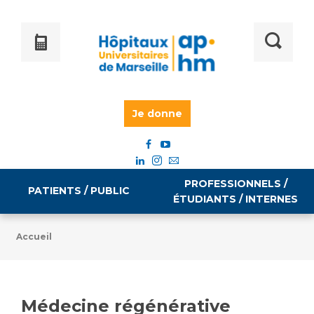
Je donne
PROFESSIONNELS /
PATIENTS / PUBLIC
ÉTUDIANTS / INTERNES
Accueil
Informations pratiques
Égalité professionnelle
Accès à votre dossier médical
Médecine régénérative
Emploi / formation
Tarifs