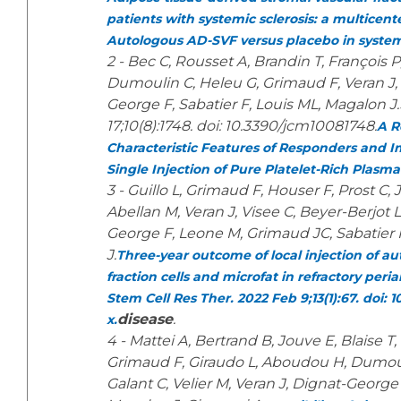
patients with systemic sclerosis: a multicent
Autologous AD-SVF versus placebo in systemi
2 - Bec C, Rousset A, Brandin T, François P
Dumoulin C, Heleu G, Grimaud F, Veran J,
George F, Sabatier F, Louis ML, Magalon J.
17;10(8):1748. doi: 10.3390/jcm10081748.
A R
Characteristic Features of Responders and I
Single Injection of Pure Platelet-Rich Plasma
3 - Guillo L, Grimaud F, Houser F, Prost C,
Abellan M, Veran J, Visee C, Beyer-Berjot 
George F, Leone M, Grimaud JC, Sabatier 
J.
Three-year outcome of local injection of a
fraction cells and microfat in refractory peria
Stem Cell Res Ther. 2022 Feb 9;13(1):67. doi: 
disease
.
x.
4 - Mattei A, Bertrand B, Jouve E, Blaise T,
Grimaud F, Giraudo L, Aboudou H, Dumouli
Galant C, Velier M, Veran J, Dignat-George 