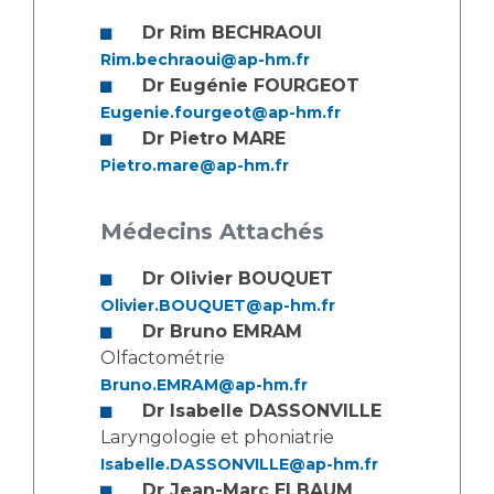
Dr Rim BECHRAOUI
Rim.bechraoui@ap-hm.fr
Dr Eugénie FOURGEOT
Eugenie.fourgeot@ap-hm.fr
Dr Pietro MARE
Pietro.mare@ap-hm.fr
Médecins Attachés
Dr Olivier BOUQUET
Olivier.BOUQUET@ap-hm.fr
Dr Bruno EMRAM
Olfactométrie
Bruno.EMRAM@ap-hm.fr
Dr Isabelle DASSONVILLE
Laryngologie et phoniatrie
Isabelle.DASSONVILLE@ap-hm.fr
Dr Jean-Marc ELBAUM