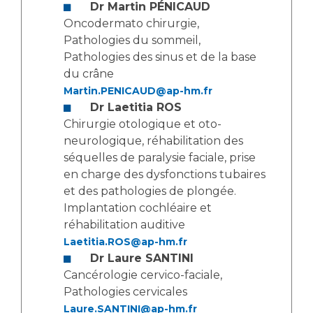
Liste des marchés conclus
Dr Martin
PÉNICAUD
Documents utiles
Oncodermato chirurgie,
Pathologies du sommeil,
Qualité
Pathologies des sinus et de la base
du crâne
Nos indicateurs qualité et de sécurité des soins
Martin.PENICAUD@ap-hm.fr
Dr Laetitia ROS
Chirurgie otologique et oto-
Protection des données
neurologique, réhabilitation des
séquelles de paralysie faciale, prise
en charge des dysfonctions tubaires
et des pathologies de plongée.
Sécurité
Implantation cochléaire et
réhabilitation auditive
Laetitia.ROS@ap-hm.fr
Les recherches en santé à l’AP-HM
Dr Laure SANTINI
Cancérologie cervico-faciale,
Pathologies cervicales
Lieu de santé sans tabac
Laure.SANTINI@ap-hm.fr