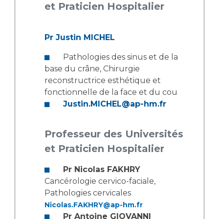
Les structures de recherche
Salon des familles
et Praticien Hospitalier
Transports sanitaires
Vos droits, vos devoirs
Pr Justin MICHEL
Écoles et Instituts de Formation
Pathologies des sinus et de la
Handicap
base du crâne, Chirurgie
Plateforme des internes
reconstructrice esthétique et
fonctionnelle de la face et du cou
Handi 13
Justin.MICHEL@ap-hm.fr
Pôle Médecine Physique et Réadaptation
Professionnels de santé
Accueil sourds et malentendants
Professeur des Universités
Charte Romain Jacob
Adresser un patient
et Praticien Hospitalier
Mouvement Parcours Handicap 13
Réseaux de soins
Adresser un examen au Laboratoire de Biologie
Pr Nicolas FAKHRY
Médicale
Cancérologie cervico-faciale,
Activité physique
Radiologie / Imagerie
Pathologies cervicales
Nicolas.FAKHRY@ap-hm.fr
Cancérologie
Pr Antoine GIOVANNI