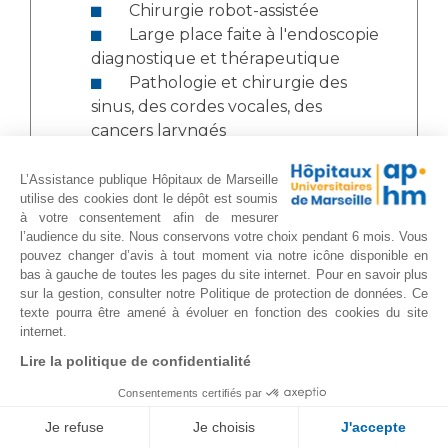
Chirurgie robot-assistée
Large place faite à l'endoscopie
diagnostique et thérapeutique
Pathologie et chirurgie des
sinus, des cordes vocales, des
cancers laryngés
Stroboscopie et endoscopie
pharyngolaryngée en phoniatrie
L’Assistance publique Hôpitaux de Marseille
utilise des cookies dont le dépôt est soumis
Analyse acoustique et
à votre consentement afin de mesurer
aérodynamique des troubles de la
l’audience du site. Nous conservons votre choix pendant 6 mois. Vous
voix et de la parole
pouvez changer d’avis à tout moment via notre icône disponible en
Chirurgie sur patient éveillé
bas à gauche de toutes les pages du site internet. Pour en savoir plus
sur la gestion, consulter notre Politique de protection de données. Ce
Polygraphie (enregistrement
texte pourra être amené à évoluer en fonction des cookies du site
du sommeil) - endoscopie sous
internet.
sommeil induit
Lire la politique de confidentialité
Épreuve Fonctionnelle
Respiratoire nasale :
Consentements certifiés par
rhinomanométrie et
Je refuse
Je choisis
J'accepte
rhinorésistométrie