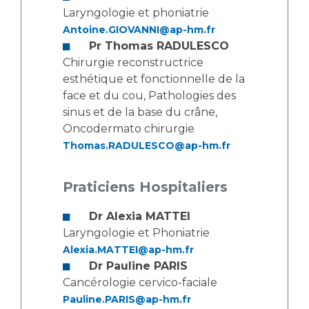
Les pôles d'activité médicale
Cancer
Laryngologie et phoniatrie
Anatomie et Cytologie Pathologiques
Antoine.GIOVANNI@ap-hm.fr
Adresser un examen au Laboratoire d'Infectiologie
Pr Thomas RADULESCO
Médecine nucléaire
Centres de référence Maladies Rares
Chirurgie reconstructrice
Plateforme d'Expertise Maladies Rares
esthétique et fonctionnelle de la
face et du cou, Pathologies des
Maladies rares
sinus et de la base du crâne,
Oncodermato chirurgie
Presse / Multimédia
Thomas.RADULESCO@ap-hm.fr
Maternité Hôpital Nord
Communiqués de presse
Praticiens Hospitaliers
Dossiers de presse
Médiathèque
Dr Alexia MATTEI
Vos représentants
Laryngologie et Phoniatrie
Alexia.MATTEI@ap-hm.fr
Fournisseurs
Dr Pauline PARIS
La Commission Des Usagers (CDU)
Cancérologie cervico-faciale
Les Comités Locaux des Usagers
Rôles et missions
Pauline.PARIS@ap-hm.fr
Le projet des usagers