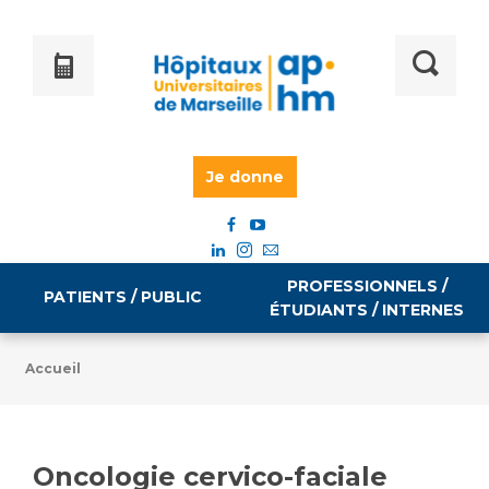
Je donne
PROFESSIONNELS /
PATIENTS / PUBLIC
ÉTUDIANTS / INTERNES
Accueil
Informations pratiques
Égalité professionnelle
Accès à votre dossier médical
Oncologie cervico-faciale
Emploi / formation
Tarifs