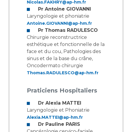
Les pôles d'activité médicale
Cancer
Nicolas.FAKHRY@ap-hm.fr
Anatomie et Cytologie Pathologiques
Pr Antoine GIOVANNI
Laryngologie et phoniatrie
Adresser un examen au Laboratoire d'Infectiologie
Antoine.GIOVANNI@ap-hm.fr
Médecine nucléaire
Centres de référence Maladies Rares
Pr Thomas RADULESCO
Plateforme d'Expertise Maladies Rares
Chirurgie reconstructrice
esthétique et fonctionnelle de la
Maladies rares
face et du cou, Pathologies des
Presse / Multimédia
sinus et de la base du crâne,
Oncodermato chirurgie
Maternité Hôpital Nord
Communiqués de presse
Thomas.RADULESCO@ap-hm.fr
Dossiers de presse
Médiathèque
Praticiens Hospitaliers
Vos représentants
Dr Alexia MATTEI
Fournisseurs
Laryngologie et Phoniatrie
La Commission Des Usagers (CDU)
Alexia.MATTEI@ap-hm.fr
Les Comités Locaux des Usagers
Dr Pauline PARIS
Rôles et missions
Le projet des usagers
Cancérologie cervico-faciale