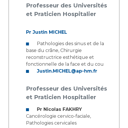
Les structures de recherche
Salon des familles
Professeur des Universités
Transports sanitaires
et Praticien Hospitalier
Vos droits, vos devoirs
Écoles et Instituts de Formation
Pr Justin MICHEL
Handicap
Pathologies des sinus et de la
Plateforme des internes
base du crâne, Chirurgie
Handi 13
reconstructrice esthétique et
Pôle Médecine Physique et Réadaptation
fonctionnelle de la face et du cou
Professionnels de santé
Accueil sourds et malentendants
Justin.MICHEL@ap-hm.fr
Charte Romain Jacob
Adresser un patient
Mouvement Parcours Handicap 13
Professeur des Universités
Réseaux de soins
et Praticien Hospitalier
Adresser un examen au Laboratoire de Biologie
Médicale
Activité physique
Pr Nicolas FAKHRY
Radiologie / Imagerie
Cancérologie cervico-faciale,
Cancérologie
Pathologies cervicales