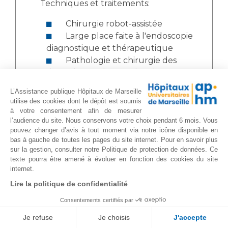
Techniques et traitements:
Chirurgie robot-assistée
Large place faite à l'endoscopie
diagnostique et thérapeutique
Pathologie et chirurgie des
sinus, des cordes vocales, des
cancers laryngés
L’Assistance publique Hôpitaux de Marseille
Stroboscopie et endoscopie
utilise des cookies dont le dépôt est soumis
pharyngolaryngée en phoniatrie
à votre consentement afin de mesurer
l’audience du site. Nous conservons votre choix pendant 6 mois. Vous
Analyse acoustique et
pouvez changer d’avis à tout moment via notre icône disponible en
aérodynamique des troubles de la
bas à gauche de toutes les pages du site internet. Pour en savoir plus
voix et de la parole
sur la gestion, consulter notre Politique de protection de données. Ce
Chirurgie sur patient éveillé
texte pourra être amené à évoluer en fonction des cookies du site
internet.
Polygraphie (enregistrement
du sommeil) - endoscopie sous
Lire la politique de confidentialité
sommeil induit
Consentements certifiés par
Épreuve Fonctionnelle
Je refuse
Je choisis
J'accepte
Respiratoire nasale :