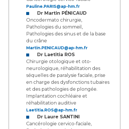
Liste des marchés conclus
Pauline.PARIS@ap-hm.fr
Documents utiles
Dr Martin
PÉNICAUD
Oncodermato chirurgie,
Qualité
Pathologies du sommeil,
Pathologies des sinus et de la base
Nos indicateurs qualité et de sécurité des soins
du crâne
Martin.PENICAUD@ap-hm.fr
Dr Laetitia ROS
Protection des données
Chirurgie otologique et oto-
neurologique, réhabilitation des
séquelles de paralysie faciale, prise
Sécurité
en charge des dysfonctions tubaires
et des pathologies de plongée.
Implantation cochléaire et
Les recherches en santé à l’AP-HM
réhabilitation auditive
Laetitia.ROS@ap-hm.fr
Dr Laure SANTINI
Lieu de santé sans tabac
Cancérologie cervico-faciale,