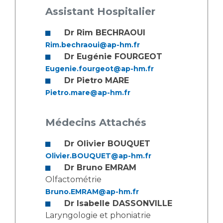
Assistant Hospitalier
Dr Rim BECHRAOUI
Rim.bechraoui@ap-hm.fr
Dr Eugénie FOURGEOT
Eugenie.fourgeot@ap-hm.fr
Dr Pietro MARE
Pietro.mare@ap-hm.fr
Médecins Attachés
Dr Olivier BOUQUET
Olivier.BOUQUET@ap-hm.fr
Dr Bruno EMRAM
Olfactométrie
Bruno.EMRAM@ap-hm.fr
Dr Isabelle DASSONVILLE
Laryngologie et phoniatrie