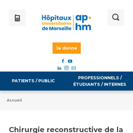
Je donne
PROFESSIONNELS /
PATIENTS / PUBLIC
ÉTUDIANTS / INTERNES
Accueil
Informations pratiques
Égalité professionnelle
Accès à votre dossier médical
Chirurgie reconstructive de la
Emploi / formation
Tarifs