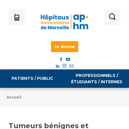
Je donne
PROFESSIONNELS /
PATIENTS / PUBLIC
ÉTUDIANTS / INTERNES
Accueil
Informations pratiques
Égalité professionnelle
Accès à votre dossier médical
Tumeurs bénignes et
Emploi / formation
Tarifs