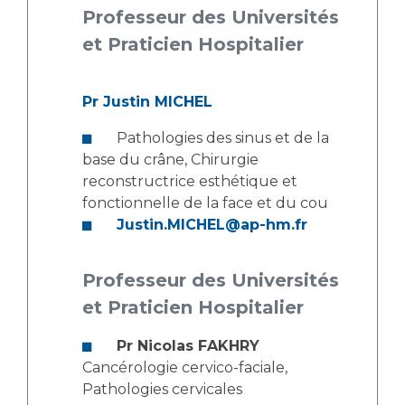
Les structures de recherche
Salon des familles
Professeur des Universités
Transports sanitaires
et Praticien Hospitalier
Vos droits, vos devoirs
Écoles et Instituts de Formation
Pr Justin MICHEL
Handicap
Pathologies des sinus et de la
Plateforme des internes
base du crâne, Chirurgie
Handi 13
reconstructrice esthétique et
Pôle Médecine Physique et Réadaptation
fonctionnelle de la face et du cou
Professionnels de santé
Accueil sourds et malentendants
Justin.MICHEL@ap-hm.fr
Charte Romain Jacob
Adresser un patient
Mouvement Parcours Handicap 13
Professeur des Universités
Réseaux de soins
et Praticien Hospitalier
Adresser un examen au Laboratoire de Biologie
Médicale
Activité physique
Pr Nicolas FAKHRY
Radiologie / Imagerie
Cancérologie cervico-faciale,
Cancérologie
Pathologies cervicales