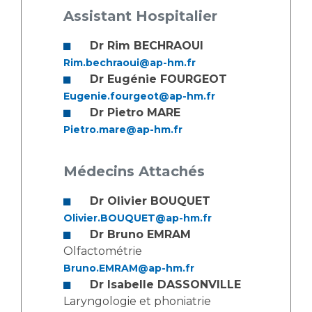
Assistant Hospitalier
Dr Rim BECHRAOUI
Rim.bechraoui@ap-hm.fr
Dr Eugénie FOURGEOT
Eugenie.fourgeot@ap-hm.fr
Dr Pietro MARE
Pietro.mare@ap-hm.fr
Médecins Attachés
Dr Olivier BOUQUET
Olivier.BOUQUET@ap-hm.fr
Dr Bruno EMRAM
Olfactométrie
Bruno.EMRAM@ap-hm.fr
Dr Isabelle DASSONVILLE
Laryngologie et phoniatrie