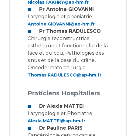
Les pôles d'activité médicale
Cancer
Nicolas.FAKHRY@ap-hm.fr
Anatomie et Cytologie Pathologiques
Pr Antoine GIOVANNI
Laryngologie et phoniatrie
Adresser un examen au Laboratoire d'Infectiologie
Antoine.GIOVANNI@ap-hm.fr
Médecine nucléaire
Centres de référence Maladies Rares
Pr Thomas RADULESCO
Plateforme d'Expertise Maladies Rares
Chirurgie reconstructrice
esthétique et fonctionnelle de la
Maladies rares
face et du cou, Pathologies des
Presse / Multimédia
sinus et de la base du crâne,
Oncodermato chirurgie
Maternité Hôpital Nord
Communiqués de presse
Thomas.RADULESCO@ap-hm.fr
Dossiers de presse
Médiathèque
Praticiens Hospitaliers
Vos représentants
Dr Alexia MATTEI
Fournisseurs
Laryngologie et Phoniatrie
La Commission Des Usagers (CDU)
Alexia.MATTEI@ap-hm.fr
Les Comités Locaux des Usagers
Dr Pauline PARIS
Rôles et missions
Le projet des usagers
Cancérologie cervico-faciale