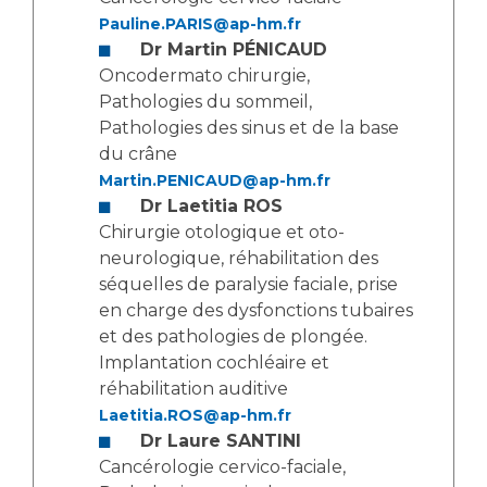
Liste des marchés conclus
Pauline.PARIS@ap-hm.fr
Documents utiles
Dr Martin
PÉNICAUD
Oncodermato chirurgie,
Qualité
Pathologies du sommeil,
Pathologies des sinus et de la base
Nos indicateurs qualité et de sécurité des soins
du crâne
Martin.PENICAUD@ap-hm.fr
Dr Laetitia ROS
Protection des données
Chirurgie otologique et oto-
neurologique, réhabilitation des
séquelles de paralysie faciale, prise
Sécurité
en charge des dysfonctions tubaires
et des pathologies de plongée.
Implantation cochléaire et
Les recherches en santé à l’AP-HM
réhabilitation auditive
Laetitia.ROS@ap-hm.fr
Dr Laure SANTINI
Lieu de santé sans tabac
Cancérologie cervico-faciale,