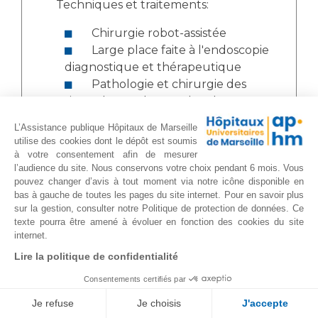
Techniques et traitements:
Chirurgie robot-assistée
Large place faite à l'endoscopie
diagnostique et thérapeutique
Pathologie et chirurgie des
sinus, des cordes vocales, des
cancers laryngés
L’Assistance publique Hôpitaux de Marseille
Stroboscopie et endoscopie
utilise des cookies dont le dépôt est soumis
pharyngolaryngée en phoniatrie
à votre consentement afin de mesurer
l’audience du site. Nous conservons votre choix pendant 6 mois. Vous
Analyse acoustique et
pouvez changer d’avis à tout moment via notre icône disponible en
aérodynamique des troubles de la
bas à gauche de toutes les pages du site internet. Pour en savoir plus
voix et de la parole
sur la gestion, consulter notre Politique de protection de données. Ce
Chirurgie sur patient éveillé
texte pourra être amené à évoluer en fonction des cookies du site
internet.
Polygraphie (enregistrement
du sommeil) - endoscopie sous
Lire la politique de confidentialité
sommeil induit
Consentements certifiés par
Épreuve Fonctionnelle
Je refuse
Je choisis
J'accepte
Respiratoire nasale :