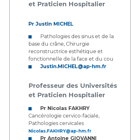
Les structures de recherche
Salon des familles
et Praticien Hospitalier
Transports sanitaires
Vos droits, vos devoirs
Pr Justin MICHEL
Écoles et Instituts de Formation
Pathologies des sinus et de la
Handicap
base du crâne, Chirurgie
Plateforme des internes
reconstructrice esthétique et
fonctionnelle de la face et du cou
Handi 13
Justin.MICHEL@ap-hm.fr
Pôle Médecine Physique et Réadaptation
Professionnels de santé
Accueil sourds et malentendants
Professeur des Universités
Charte Romain Jacob
Adresser un patient
et Praticien Hospitalier
Mouvement Parcours Handicap 13
Réseaux de soins
Adresser un examen au Laboratoire de Biologie
Pr Nicolas FAKHRY
Médicale
Cancérologie cervico-faciale,
Activité physique
Radiologie / Imagerie
Pathologies cervicales
Nicolas.FAKHRY@ap-hm.fr
Cancérologie
Pr Antoine GIOVANNI