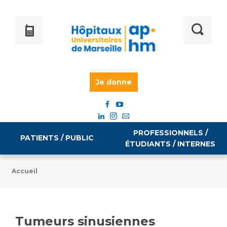
Je donne
PROFESSIONNELS /
PATIENTS / PUBLIC
ÉTUDIANTS / INTERNES
Accueil
Informations pratiques
Égalité professionnelle
Accès à votre dossier médical
Tumeurs sinusiennes
Emploi / formation
Tarifs