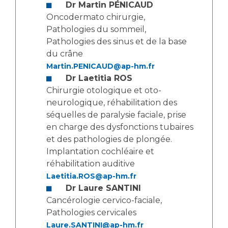
Liste des marchés conclus
Dr Martin
PÉNICAUD
Documents utiles
Oncodermato chirurgie,
Pathologies du sommeil,
Qualité
Pathologies des sinus et de la base
du crâne
Nos indicateurs qualité et de sécurité des soins
Martin.PENICAUD@ap-hm.fr
Dr Laetitia ROS
Chirurgie otologique et oto-
Protection des données
neurologique, réhabilitation des
séquelles de paralysie faciale, prise
en charge des dysfonctions tubaires
et des pathologies de plongée.
Sécurité
Implantation cochléaire et
réhabilitation auditive
Laetitia.ROS@ap-hm.fr
Les recherches en santé à l’AP-HM
Dr Laure SANTINI
Cancérologie cervico-faciale,
Pathologies cervicales
Lieu de santé sans tabac
Laure.SANTINI@ap-hm.fr