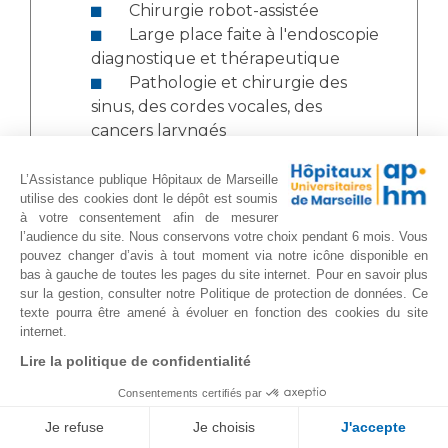
Chirurgie robot-assistée
Large place faite à l'endoscopie
diagnostique et thérapeutique
Pathologie et chirurgie des
sinus, des cordes vocales, des
cancers laryngés
Stroboscopie et endoscopie
pharyngolaryngée en phoniatrie
L’Assistance publique Hôpitaux de Marseille
utilise des cookies dont le dépôt est soumis
Analyse acoustique et
à votre consentement afin de mesurer
aérodynamique des troubles de la
l’audience du site. Nous conservons votre choix pendant 6 mois. Vous
voix et de la parole
pouvez changer d’avis à tout moment via notre icône disponible en
Chirurgie sur patient éveillé
bas à gauche de toutes les pages du site internet. Pour en savoir plus
sur la gestion, consulter notre Politique de protection de données. Ce
Polygraphie (enregistrement
texte pourra être amené à évoluer en fonction des cookies du site
du sommeil) - endoscopie sous
internet.
sommeil induit
Lire la politique de confidentialité
Épreuve Fonctionnelle
Respiratoire nasale :
Consentements certifiés par
rhinomanométrie et
Je refuse
Je choisis
J'accepte
rhinorésistométrie