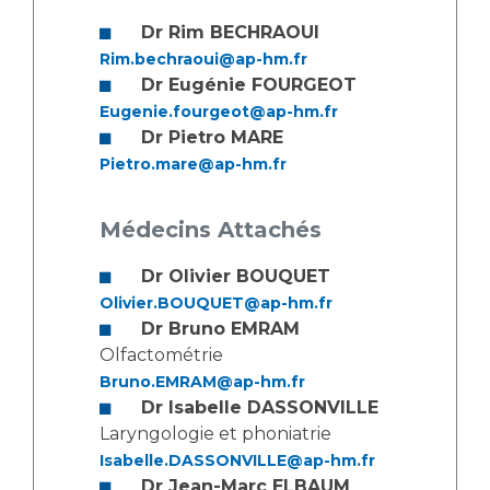
Dr Rim BECHRAOUI
Rim.bechraoui@ap-hm.fr
Dr Eugénie FOURGEOT
Eugenie.fourgeot@ap-hm.fr
Dr Pietro MARE
Pietro.mare@ap-hm.fr
Médecins Attachés
Dr Olivier BOUQUET
Olivier.BOUQUET@ap-hm.fr
Dr Bruno EMRAM
Olfactométrie
Bruno.EMRAM@ap-hm.fr
Dr Isabelle DASSONVILLE
Laryngologie et phoniatrie
Isabelle.DASSONVILLE@ap-hm.fr
Dr Jean-Marc ELBAUM