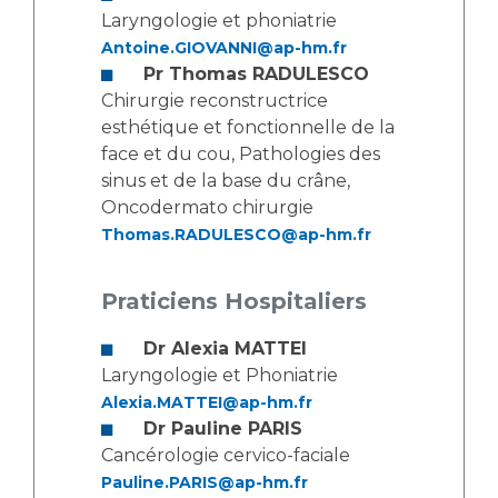
Les pôles d'activité médicale
Cancer
Laryngologie et phoniatrie
Anatomie et Cytologie Pathologiques
Antoine.GIOVANNI@ap-hm.fr
Adresser un examen au Laboratoire d'Infectiologie
Pr Thomas RADULESCO
Médecine nucléaire
Centres de référence Maladies Rares
Chirurgie reconstructrice
Plateforme d'Expertise Maladies Rares
esthétique et fonctionnelle de la
face et du cou, Pathologies des
Maladies rares
sinus et de la base du crâne,
Oncodermato chirurgie
Presse / Multimédia
Thomas.RADULESCO@ap-hm.fr
Maternité Hôpital Nord
Communiqués de presse
Praticiens Hospitaliers
Dossiers de presse
Médiathèque
Dr Alexia MATTEI
Vos représentants
Laryngologie et Phoniatrie
Alexia.MATTEI@ap-hm.fr
Fournisseurs
Dr Pauline PARIS
La Commission Des Usagers (CDU)
Cancérologie cervico-faciale
Les Comités Locaux des Usagers
Rôles et missions
Pauline.PARIS@ap-hm.fr
Le projet des usagers