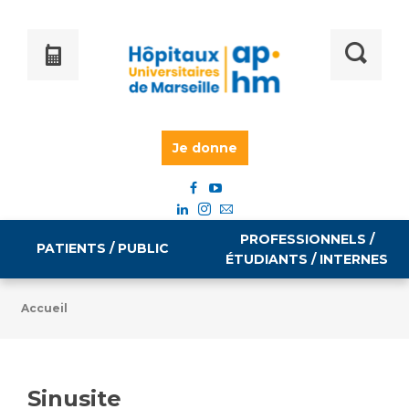
Je donne
PROFESSIONNELS /
PATIENTS / PUBLIC
ÉTUDIANTS / INTERNES
Accueil
Informations pratiques
Égalité professionnelle
Accès à votre dossier médical
Sinusite
Emploi / formation
Tarifs