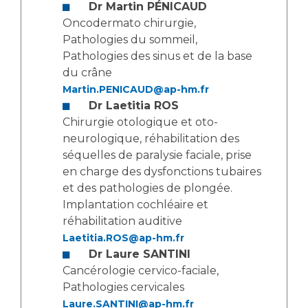
Liste des marchés conclus
Dr Martin
PÉNICAUD
Documents utiles
Oncodermato chirurgie,
Pathologies du sommeil,
Qualité
Pathologies des sinus et de la base
du crâne
Nos indicateurs qualité et de sécurité des soins
Martin.PENICAUD@ap-hm.fr
Dr Laetitia ROS
Chirurgie otologique et oto-
Protection des données
neurologique, réhabilitation des
séquelles de paralysie faciale, prise
en charge des dysfonctions tubaires
et des pathologies de plongée.
Sécurité
Implantation cochléaire et
réhabilitation auditive
Laetitia.ROS@ap-hm.fr
Les recherches en santé à l’AP-HM
Dr Laure SANTINI
Cancérologie cervico-faciale,
Pathologies cervicales
Lieu de santé sans tabac
Laure.SANTINI@ap-hm.fr