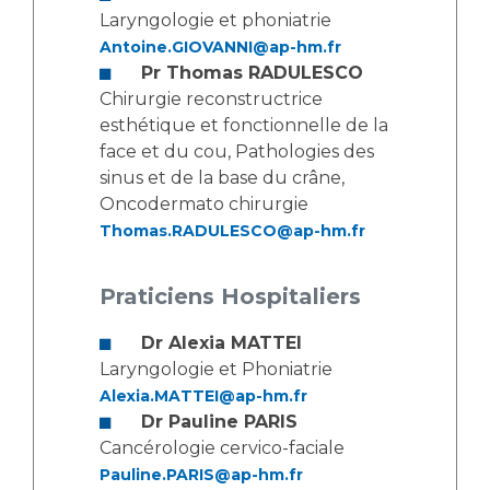
Les pôles d'activité médicale
Cancer
Laryngologie et phoniatrie
Anatomie et Cytologie Pathologiques
Antoine.GIOVANNI@ap-hm.fr
Adresser un examen au Laboratoire d'Infectiologie
Pr Thomas RADULESCO
Médecine nucléaire
Centres de référence Maladies Rares
Chirurgie reconstructrice
Plateforme d'Expertise Maladies Rares
esthétique et fonctionnelle de la
face et du cou, Pathologies des
Maladies rares
sinus et de la base du crâne,
Oncodermato chirurgie
Presse / Multimédia
Thomas.RADULESCO@ap-hm.fr
Maternité Hôpital Nord
Communiqués de presse
Praticiens Hospitaliers
Dossiers de presse
Médiathèque
Dr Alexia MATTEI
Vos représentants
Laryngologie et Phoniatrie
Alexia.MATTEI@ap-hm.fr
Fournisseurs
Dr Pauline PARIS
La Commission Des Usagers (CDU)
Cancérologie cervico-faciale
Les Comités Locaux des Usagers
Rôles et missions
Pauline.PARIS@ap-hm.fr
Le projet des usagers