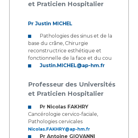
Les structures de recherche
Salon des familles
et Praticien Hospitalier
Transports sanitaires
Vos droits, vos devoirs
Pr Justin MICHEL
Écoles et Instituts de Formation
Pathologies des sinus et de la
Handicap
base du crâne, Chirurgie
Plateforme des internes
reconstructrice esthétique et
fonctionnelle de la face et du cou
Handi 13
Justin.MICHEL@ap-hm.fr
Pôle Médecine Physique et Réadaptation
Professionnels de santé
Accueil sourds et malentendants
Professeur des Universités
Charte Romain Jacob
Adresser un patient
et Praticien Hospitalier
Mouvement Parcours Handicap 13
Réseaux de soins
Adresser un examen au Laboratoire de Biologie
Pr Nicolas FAKHRY
Médicale
Cancérologie cervico-faciale,
Activité physique
Radiologie / Imagerie
Pathologies cervicales
Nicolas.FAKHRY@ap-hm.fr
Cancérologie
Pr Antoine GIOVANNI