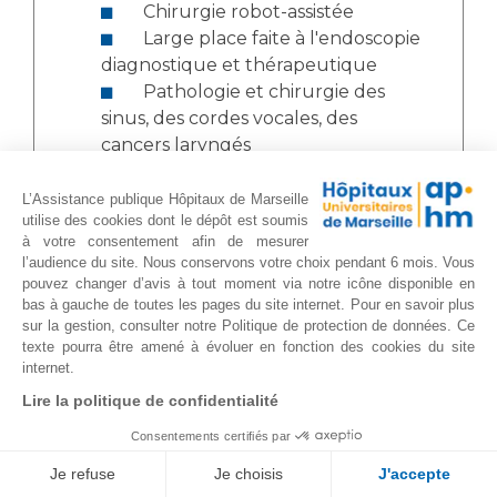
Chirurgie robot-assistée
Large place faite à l'endoscopie
diagnostique et thérapeutique
Pathologie et chirurgie des
sinus, des cordes vocales, des
cancers laryngés
Stroboscopie et endoscopie
pharyngolaryngée en phoniatrie
L’Assistance publique Hôpitaux de Marseille
utilise des cookies dont le dépôt est soumis
Analyse acoustique et
à votre consentement afin de mesurer
aérodynamique des troubles de la
l’audience du site. Nous conservons votre choix pendant 6 mois. Vous
voix et de la parole
pouvez changer d’avis à tout moment via notre icône disponible en
Chirurgie sur patient éveillé
bas à gauche de toutes les pages du site internet. Pour en savoir plus
sur la gestion, consulter notre Politique de protection de données. Ce
Polygraphie (enregistrement
texte pourra être amené à évoluer en fonction des cookies du site
du sommeil) - endoscopie sous
internet.
sommeil induit
Lire la politique de confidentialité
Épreuve Fonctionnelle
Respiratoire nasale :
Consentements certifiés par
rhinomanométrie et
Je refuse
Je choisis
J'accepte
rhinorésistométrie