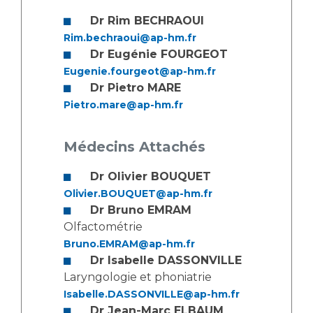
Dr Rim BECHRAOUI
Rim.bechraoui@ap-hm.fr
Dr Eugénie FOURGEOT
Eugenie.fourgeot@ap-hm.fr
Dr Pietro MARE
Pietro.mare@ap-hm.fr
Médecins Attachés
Dr Olivier BOUQUET
Olivier.BOUQUET@ap-hm.fr
Dr Bruno EMRAM
Olfactométrie
Bruno.EMRAM@ap-hm.fr
Dr Isabelle DASSONVILLE
Laryngologie et phoniatrie
Isabelle.DASSONVILLE@ap-hm.fr
Dr Jean-Marc ELBAUM