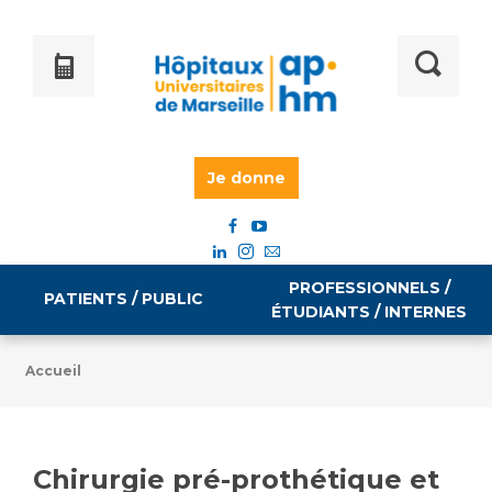
Je donne
PROFESSIONNELS /
PATIENTS / PUBLIC
ÉTUDIANTS / INTERNES
Accueil
Informations pratiques
Égalité professionnelle
Accès à votre dossier médical
Chirurgie pré-prothétique et
Emploi / formation
Tarifs