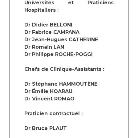
Les structures de recherche
Salon des familles
Universités et Praticiens
Hospitaliers :
Transports sanitaires
Vos droits, vos devoirs
Écoles et Instituts de Formation
Dr Didier BELLONI
Dr Fabrice CAMPANA
Dr Jean-Hugues CATHERINE
Handicap
Dr Romain LAN
Plateforme des internes
Dr Philippe ROCHE-POGGI
Handi 13
Pôle Médecine Physique et Réadaptation
Chefs de Clinique-Assistants :
Professionnels de santé
Accueil sourds et malentendants
Dr Stéphane HAMMOUTÈNE
Charte Romain Jacob
Adresser un patient
Dr Émilie HOARAU
Mouvement Parcours Handicap 13
Réseaux de soins
Dr Vincent ROMAO
Adresser un examen au Laboratoire de Biologie
Médicale
Praticien contractuel :
Activité physique
Radiologie / Imagerie
Dr Bruce PLAUT
Cancérologie