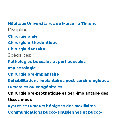
Les pôles d'activité médicale
Cancer
Anatomie et Cytologie Pathologiques
Adresser un examen au Laboratoire d'Infectiologie
Médecine nucléaire
Centres de référence Maladies Rares
Hôpitaux Universitaires de Marseille Timone
Plateforme d'Expertise Maladies Rares
Disciplines:
Chirurgie orale
Maladies rares
Chirurgie orthodontique
Presse / Multimédia
Chirurgie dentaire
Spécialités:
Maternité Hôpital Nord
Pathologies buccales et péri-buccales
Communiqués de presse
Implantologie
Dossiers de presse
Chirurgie pré-implantaire
Médiathèque
Réhabilitations implantaires post-carcinologiques
tumorales ou congénitales
Vos représentants
Chirurgie pré-prothétique et péri-implantaire des
Fournisseurs
tissus mous
La Commission Des Usagers (CDU)
Kystes et tumeurs bénignes des maxillaires
Les Comités Locaux des Usagers
Rôles et missions
Communications bucco-sinusiennes et bucco-
Le projet des usagers