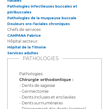
nasales
Liste des marchés conclus
Pathologies infectieuses buccales et
Documents utiles
péribuccales
Qualité
Pathologies de la muqueuse buccale
Douleurs oro-faciales chroniques
Chefs de services:
Nos indicateurs qualité et de sécurité des soins
CAMPANA Fabrice
Hôpital secteur:
Hôpital de la Timone
Protection des données
Services adultes
PATHOLOGIES
Sécurité
Pathologies:
Chirurgie orthodontique :
Les recherches en santé à l’AP-HM
- Dents de sagesse
- Germectomie
- Dents incluses et enclavées
- Dents surnuméraires
Lieu de santé sans tabac
- Dégagement des dents (canines)