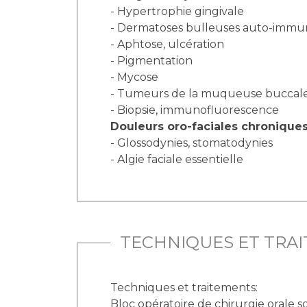
- Hypertrophie gingivale
- Dermatoses bulleuses auto-immu
- Aphtose, ulcération
- Pigmentation
- Mycose
- Tumeurs de la muqueuse buccal
- Biopsie, immunofluorescence
Douleurs oro-faciales chronique
- Glossodynies, stomatodynies
- Algie faciale essentielle
TECHNIQUES ET TRA
Techniques et traitements:
Bloc opératoire de chirurgie orale s