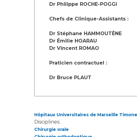
Laïcité et cultes
Dr Philippe ROCHE-POGGI
Les structures de recherche
Les associations
Chefs de Clinique-Assistants :
Livret d'accueil
Salon des familles
Dr Stéphane HAMMOUTÈNE
Transports sanitaires
Dr Émilie HOARAU
Vos droits, vos devoirs
Dr Vincent ROMAO
Praticien contractuel :
Dr Bruce PLAUT
Hôpitaux Universitaires de Marseille Timon
Disciplines:
Chirurgie orale
Chirurgie orthodontique