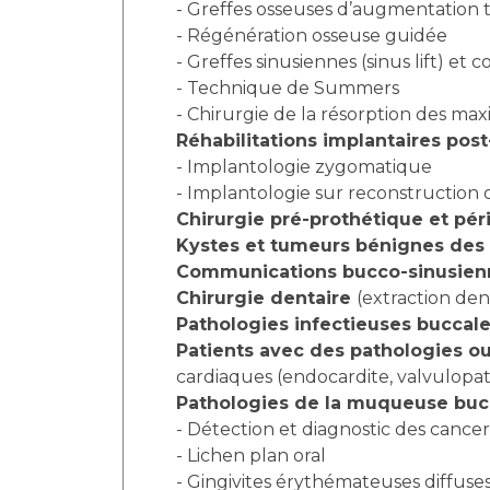
- Greffes osseuses d’augmentation tr
- Régénération osseuse guidée
- Greffes sinusiennes (sinus lift) e
- Technique de Summers
- Chirurgie de la résorption des maxi
Réhabilitations implantaires pos
- Implantologie zygomatique
- Implantologie sur reconstruction 
Chirurgie pré-prothétique et pér
Kystes et tumeurs bénignes des 
Communications bucco-sinusienn
Chirurgie dentaire
(extraction den
Pathologies infectieuses buccal
Patients avec des pathologies ou
cardiaques (endocardite, valvulopat
Pathologies de la muqueuse bu
- Détection et diagnostic des cancers
- Lichen plan oral
- Gingivites érythémateuses diffuse