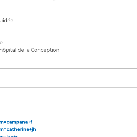
Guidée
de
’hôpital de la Conception
erm=campana+f
rm=catherine+jh
rm=lan+r