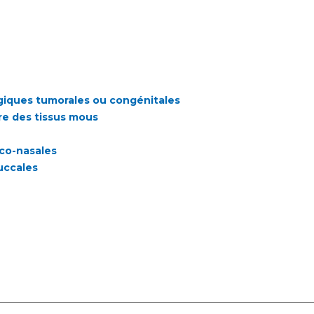
ogiques tumorales ou congénitales
re des tissus mous
co-nasales
uccales