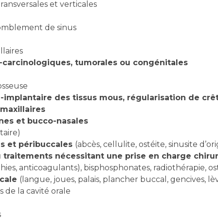
ansversales et verticales
t comblement de sinus
llaires
t-carcinologiques, tumorales ou congénitales
osseuse
i-implantaire des tissus mous, régularisation de cr
maxillaires
es et bucco-nasales
taire)
es et péribuccales
(abcès, cellulite, ostéite, sinusite d’o
 traitements nécessitant une prise en charge chirur
hies, anticoagulants), bisphosphonates, radiothérapie, o
ccale
(langue, joues, palais, plancher buccal, gencives, lè
 de la cavité orale
s