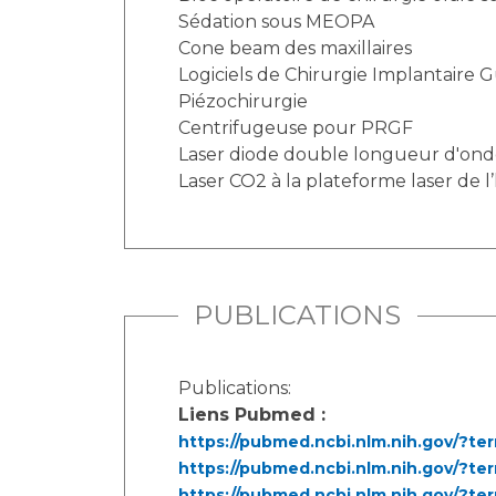
Sédation sous MEOPA
Cone beam des maxillaires
Logiciels de Chirurgie Implantaire 
Piézochirurgie
Centrifugeuse pour PRGF
Laser diode double longueur d'on
Laser CO2 à la plateforme laser de l
PUBLICATIONS
Publications:
Liens Pubmed :
https://pubmed.ncbi.nlm.nih.gov/?t
https://pubmed.ncbi.nlm.nih.gov/?te
https://pubmed.ncbi.nlm.nih.gov/?te