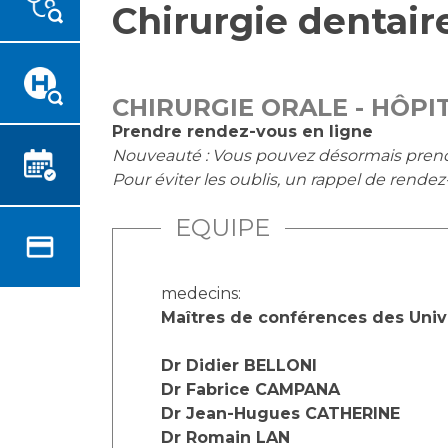
Chirurgie dentair
Emplois paramédicaux
Vous accompagnez, vous
rendez visite à un patient
Emplois administratifs
Vous allez être hospitalisé(e)
Emplois médicaux
Vous avez un examen
Espace Formation
CHIRURGIE ORALE - HÔPI
d'imagerie ou de radiologie à
Étudiants hospitaliers
Prendre rendez-vous en ligne
réaliser
Nouveauté : Vous pouvez désormais prendre 
Emplois techniques et
Vous avez une analyse à
Pour éviter les oublis, un rappel de rende
médico-techniques
réaliser
Emplois divers
Vous venez en consultation
EQUIPE
Emplois socio-éducatifs
myaphm, votre espace
Statuts
santé en ligne
Stages paramédicaux
medecins:
Infos COVID-19
Maîtres de conférences des Univer
Dr Didier BELLONI
Chercheurs
Vivre ensemble à l'hôpital
Dr Fabrice CAMPANA
Dr Jean-Hugues CATHERINE
La recherche clinique à l'AP-
Culture à l'hôpital
Dr Romain LAN
HM