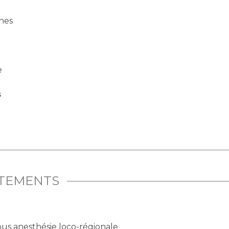
nes
e
s
ITEMENTS
ous anesthésie loco-régionale