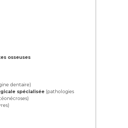
êtes osseuses
rigine dentaire)
gicale spécialisée
(pathologies
stéonécroses)
vres)