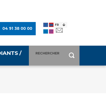
04 91 38 00 00
IANTS /
entants
ultimédia
 Des Usagers (CDU)
de presse
ocaux des Usagers
esse
usagers