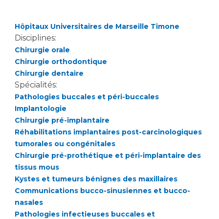
Les pôles d'activité médicale
Cancer
Anatomie et Cytologie Pathologiques
Hôpitaux Universitaires de Marseille Timone
Adresser un examen au Laboratoire d'Infectiologie
Disciplines:
Médecine nucléaire
Centres de référence Maladies Rares
Chirurgie orale
Plateforme d'Expertise Maladies Rares
Chirurgie orthodontique
Chirurgie dentaire
Maladies rares
Spécialités:
Presse / Multimédia
Pathologies buccales et péri-buccales
Implantologie
Maternité Hôpital Nord
Communiqués de presse
Chirurgie pré-implantaire
Dossiers de presse
Réhabilitations implantaires post-carcinologiques
tumorales ou congénitales
Médiathèque
Chirurgie pré-prothétique et péri-implantaire des
Vos représentants
tissus mous
Kystes et tumeurs bénignes des maxillaires
Fournisseurs
La Commission Des Usagers (CDU)
Communications bucco-sinusiennes et bucco-
nasales
Les Comités Locaux des Usagers
Rôles et missions
Pathologies infectieuses buccales et
Le projet des usagers