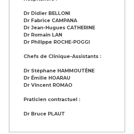
Les structures de recherche
Salon des familles
Transports sanitaires
Dr Didier BELLONI
Vos droits, vos devoirs
Dr Fabrice CAMPANA
Écoles et Instituts de Formation
Dr Jean-Hugues CATHERINE
Dr Romain LAN
Handicap
Dr Philippe ROCHE-POGGI
Plateforme des internes
Chefs de Clinique-Assistants :
Handi 13
Pôle Médecine Physique et Réadaptation
Professionnels de santé
Dr Stéphane HAMMOUTÈNE
Accueil sourds et malentendants
Dr Émilie HOARAU
Charte Romain Jacob
Dr Vincent ROMAO
Adresser un patient
Mouvement Parcours Handicap 13
Réseaux de soins
Praticien contractuel :
Adresser un examen au Laboratoire de Biologie
Médicale
Activité physique
Dr Bruce PLAUT
Radiologie / Imagerie
Cancérologie