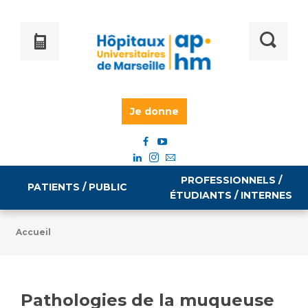
Je donne
PROFESSIONNELS /
PATIENTS / PUBLIC
ÉTUDIANTS / INTERNES
Accueil
Informations pratiques
Égalité professionnelle
Accès à votre dossier médical
Pathologies de la muqueuse
Emploi / formation
Tarifs