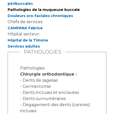
Liste des marchés conclus
péribuccales
Documents utiles
Pathologies de la muqueuse buccale
Douleurs oro-faciales chroniques
Qualité
Chefs de services:
CAMPANA Fabrice
Nos indicateurs qualité et de sécurité des soins
Hôpital secteur:
Hôpital de la Timone
Services adultes
Protection des données
PATHOLOGIES
Pathologies:
Sécurité
Chirurgie orthodontique :
- Dents de sagesse
- Germectomie
Les recherches en santé à l’AP-HM
- Dents incluses et enclavées
- Dents surnuméraires
- Dégagement des dents (canines)
Lieu de santé sans tabac
incluses