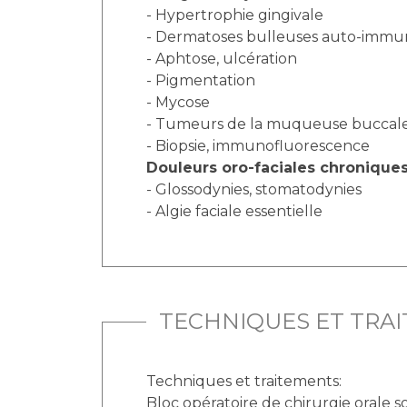
- Hypertrophie gingivale
- Dermatoses bulleuses auto-immu
- Aphtose, ulcération
- Pigmentation
- Mycose
- Tumeurs de la muqueuse buccal
- Biopsie, immunofluorescence
Douleurs oro-faciales chronique
- Glossodynies, stomatodynies
- Algie faciale essentielle
TECHNIQUES ET TRA
Techniques et traitements:
Bloc opératoire de chirurgie orale s