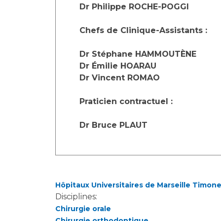
Laïcité et cultes
Dr Philippe ROCHE-POGGI
Les structures de recherche
Les associations
Chefs de Clinique-Assistants :
Livret d'accueil
Salon des familles
Dr Stéphane HAMMOUTÈNE
Transports sanitaires
Dr Émilie HOARAU
Vos droits, vos devoirs
Dr Vincent ROMAO
Praticien contractuel :
Dr Bruce PLAUT
Hôpitaux Universitaires de Marseille Timon
Disciplines:
Chirurgie orale
Chirurgie orthodontique