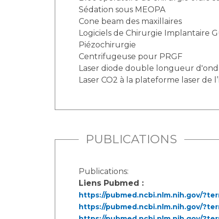
Sédation sous MEOPA
Cone beam des maxillaires
Logiciels de Chirurgie Implantaire 
Piézochirurgie
Centrifugeuse pour PRGF
Laser diode double longueur d'on
Laser CO2 à la plateforme laser de l
PUBLICATIONS
Publications:
Liens Pubmed :
https://pubmed.ncbi.nlm.nih.gov/?t
https://pubmed.ncbi.nlm.nih.gov/?te
https://pubmed.ncbi.nlm.nih.gov/?te