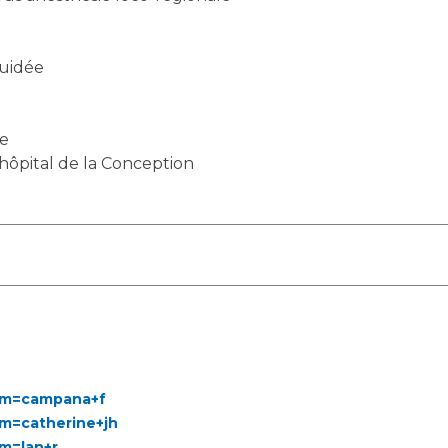
Guidée
de
’hôpital de la Conception
erm=campana+f
rm=catherine+jh
rm=lan+r