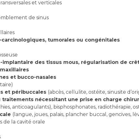
ansversales et verticales
t comblement de sinus
llaires
t-carcinologiques, tumorales ou congénitales
osseuse
i-implantaire des tissus mous, régularisation de cr
maxillaires
es et bucco-nasales
taire)
es et péribuccales
(abcès, cellulite, ostéite, sinusite d’o
 traitements nécessitant une prise en charge chirur
hies, anticoagulants), bisphosphonates, radiothérapie, o
ccale
(langue, joues, palais, plancher buccal, gencives, lè
 de la cavité orale
s