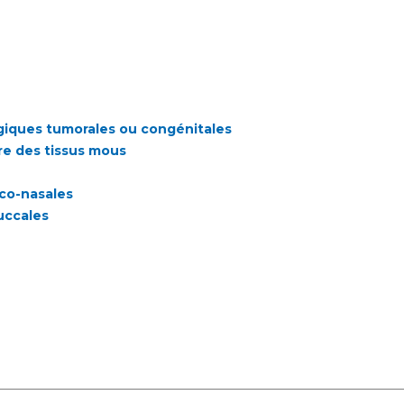
ogiques tumorales ou congénitales
re des tissus mous
co-nasales
uccales