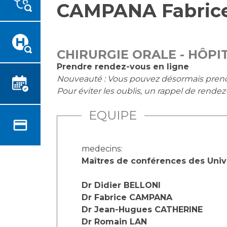
CAMPANA Fabric
Emplois paramédicaux
Vous accompagnez, vous
rendez visite à un patient
Emplois administratifs
Vous allez être hospitalisé(e)
Emplois médicaux
Vous avez un examen
Espace Formation
CHIRURGIE ORALE - HÔPI
d'imagerie ou de radiologie à
Étudiants hospitaliers
Prendre rendez-vous en ligne
réaliser
Nouveauté : Vous pouvez désormais prendre 
Emplois techniques et
Vous avez une analyse à
Pour éviter les oublis, un rappel de rende
médico-techniques
réaliser
Emplois divers
Vous venez en consultation
EQUIPE
Emplois socio-éducatifs
myaphm, votre espace
Statuts
santé en ligne
Stages paramédicaux
medecins:
Infos COVID-19
Maîtres de conférences des Univer
Dr Didier BELLONI
Chercheurs
Vivre ensemble à l'hôpital
Dr Fabrice CAMPANA
Dr Jean-Hugues CATHERINE
La recherche clinique à l'AP-
Culture à l'hôpital
Dr Romain LAN
HM