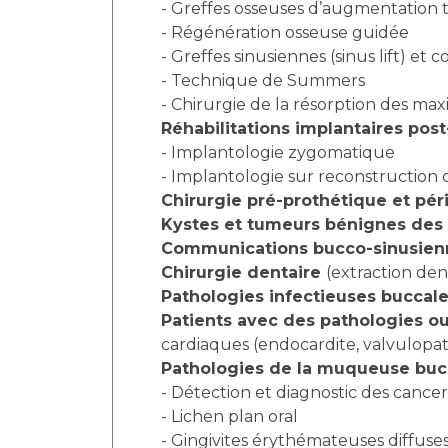
- Greffes osseuses d’augmentation tr
- Régénération osseuse guidée
- Greffes sinusiennes (sinus lift) e
- Technique de Summers
- Chirurgie de la résorption des maxi
Réhabilitations implantaires pos
- Implantologie zygomatique
- Implantologie sur reconstruction 
Chirurgie pré-prothétique et pér
Kystes et tumeurs bénignes des 
Communications bucco-sinusienn
Chirurgie dentaire
(extraction den
Pathologies infectieuses buccal
Patients avec des pathologies ou
cardiaques (endocardite, valvulopat
Pathologies de la muqueuse bu
- Détection et diagnostic des cancers
- Lichen plan oral
- Gingivites érythémateuses diffuse