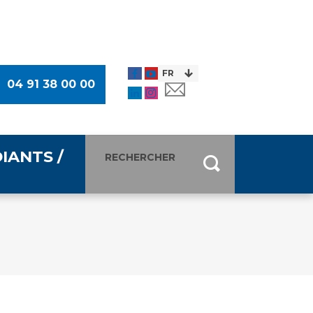
04 91 38 00 00
IANTS /
entants
ultimédia
 Des Usagers (CDU)
de presse
ocaux des Usagers
esse
usagers