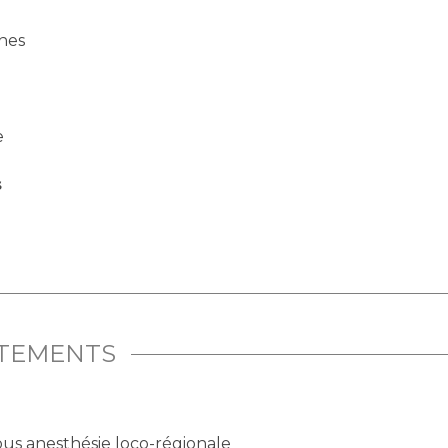
nes
e
s
ITEMENTS
ous anesthésie loco-régionale