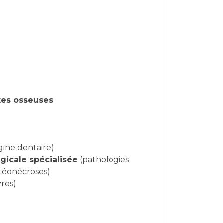
êtes osseuses
rigine dentaire)
gicale spécialisée
(pathologies
stéonécroses)
vres)