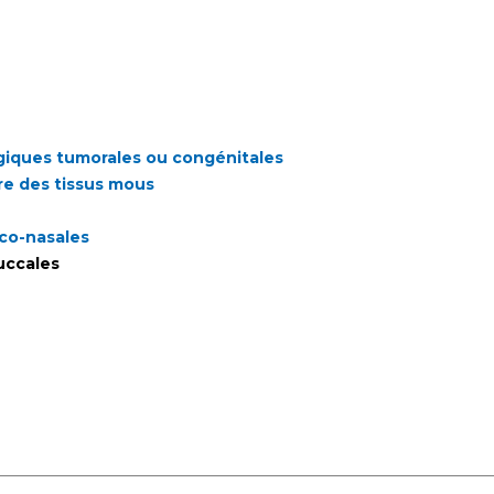
ogiques tumorales ou congénitales
re des tissus mous
co-nasales
uccales