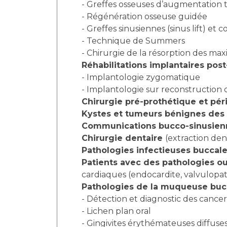
- Greffes osseuses d’augmentation tr
- Régénération osseuse guidée
- Greffes sinusiennes (sinus lift) e
- Technique de Summers
- Chirurgie de la résorption des maxi
Réhabilitations implantaires pos
- Implantologie zygomatique
- Implantologie sur reconstruction 
Chirurgie pré-prothétique et pér
Kystes et tumeurs bénignes des 
Communications bucco-sinusienn
Chirurgie dentaire
(extraction den
Pathologies infectieuses buccal
Patients avec des pathologies ou
cardiaques (endocardite, valvulopat
Pathologies de la muqueuse bu
- Détection et diagnostic des cancers
- Lichen plan oral
- Gingivites érythémateuses diffuse