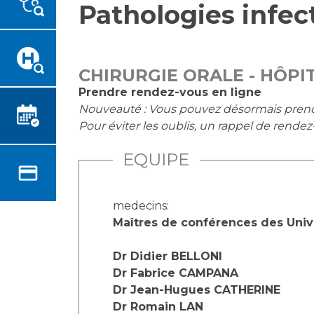
Pathologies infec
Emplois paramédicaux
Vous accompagnez, vous
rendez visite à un patient
Emplois administratifs
Vous allez être hospitalisé(e)
Emplois médicaux
Vous avez un examen
Espace Formation
CHIRURGIE ORALE - HÔPI
d'imagerie ou de radiologie à
Étudiants hospitaliers
Prendre rendez-vous en ligne
réaliser
Nouveauté : Vous pouvez désormais prendre 
Emplois techniques et
Vous avez une analyse à
Pour éviter les oublis, un rappel de rende
médico-techniques
réaliser
Emplois divers
Vous venez en consultation
EQUIPE
Emplois socio-éducatifs
myaphm, votre espace
Statuts
santé en ligne
Stages paramédicaux
medecins:
Infos COVID-19
Maîtres de conférences des Univer
Dr Didier BELLONI
Chercheurs
Vivre ensemble à l'hôpital
Dr Fabrice CAMPANA
Dr Jean-Hugues CATHERINE
La recherche clinique à l'AP-
Culture à l'hôpital
Dr Romain LAN
HM