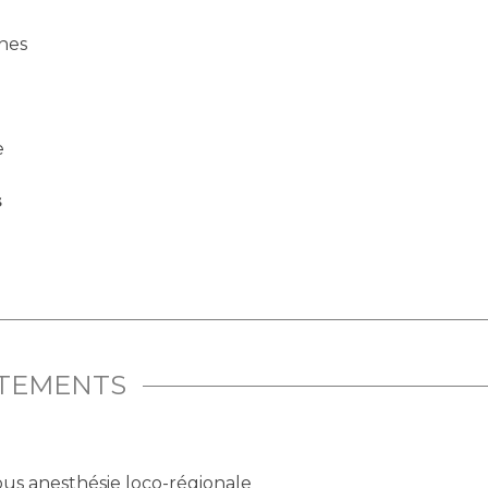
nes
e
s
ITEMENTS
ous anesthésie loco-régionale