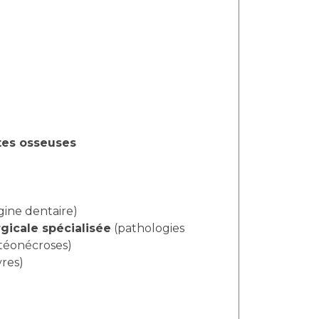
êtes osseuses
rigine dentaire)
gicale spécialisée
(pathologies
stéonécroses)
vres)