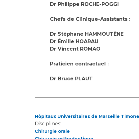
Laïcité et cultes
Dr Philippe ROCHE-POGGI
Les structures de recherche
Les associations
Chefs de Clinique-Assistants :
Livret d'accueil
Salon des familles
Dr Stéphane HAMMOUTÈNE
Transports sanitaires
Dr Émilie HOARAU
Vos droits, vos devoirs
Dr Vincent ROMAO
Praticien contractuel :
Dr Bruce PLAUT
Hôpitaux Universitaires de Marseille Timon
Disciplines:
Chirurgie orale
Chirurgie orthodontique