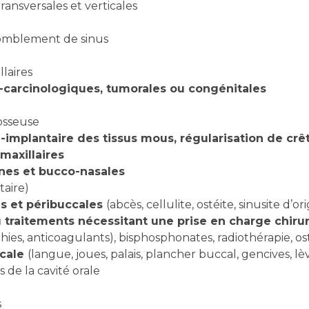
ansversales et verticales
t comblement de sinus
llaires
t-carcinologiques, tumorales ou congénitales
osseuse
i-implantaire des tissus mous, régularisation de cr
maxillaires
es et bucco-nasales
taire)
es et péribuccales
(abcès, cellulite, ostéite, sinusite d’o
 traitements nécessitant une prise en charge chirur
hies, anticoagulants), bisphosphonates, radiothérapie, o
ccale
(langue, joues, palais, plancher buccal, gencives, lè
 de la cavité orale
s