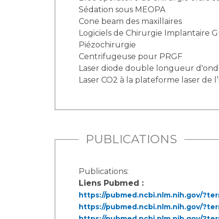
Sédation sous MEOPA
Cone beam des maxillaires
Logiciels de Chirurgie Implantaire 
Piézochirurgie
Centrifugeuse pour PRGF
Laser diode double longueur d'on
Laser CO2 à la plateforme laser de l
PUBLICATIONS
Publications:
Liens Pubmed :
https://pubmed.ncbi.nlm.nih.gov/?t
https://pubmed.ncbi.nlm.nih.gov/?te
https://pubmed.ncbi.nlm.nih.gov/?te