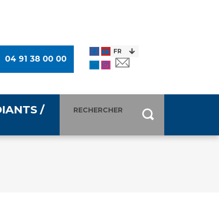
04 91 38 00 00
IANTS /
entants
ultimédia
 Des Usagers (CDU)
de presse
ocaux des Usagers
esse
usagers