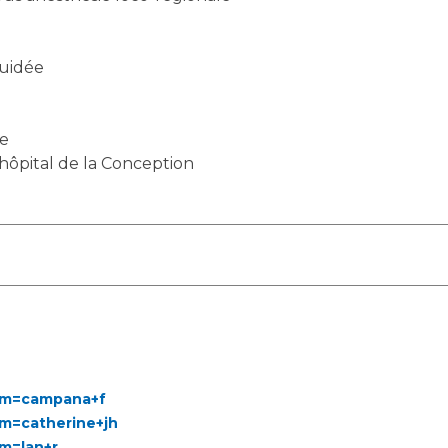
Guidée
de
’hôpital de la Conception
erm=campana+f
rm=catherine+jh
rm=lan+r