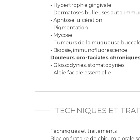
- Hypertrophie gingivale
- Dermatoses bulleuses auto-immu
- Aphtose, ulcération
- Pigmentation
- Mycose
- Tumeurs de la muqueuse buccal
- Biopsie, immunofluorescence
Douleurs oro-faciales chronique
- Glossodynies, stomatodynies
- Algie faciale essentielle
TECHNIQUES ET TRA
Techniques et traitements:
Bloc opératoire de chirurgie orale s