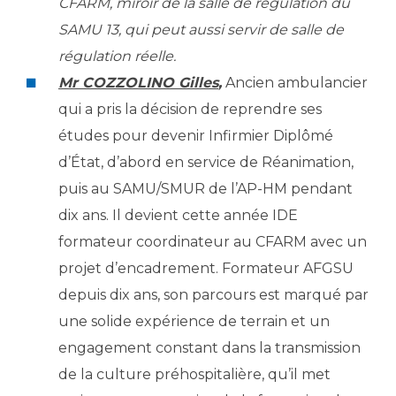
Les pôles d'activité médicale
CFARM, miroir de la salle de régulation du
Cancer
Anatomie et Cytologie Pathologiques
SAMU 13, qui peut aussi servir de salle de
Adresser un examen au Laboratoire d'Infectiologie
régulation réelle.
Médecine nucléaire
Centres de référence Maladies Rares
Mr COZZOLINO Gilles
,
Ancien ambulancier
Plateforme d'Expertise Maladies Rares
qui a pris la décision de reprendre ses
études pour devenir Infirmier Diplômé
Maladies rares
d’État, d’abord en service de Réanimation,
Presse / Multimédia
puis au SAMU/SMUR de l’AP-HM pendant
Maternité Hôpital Nord
Communiqués de presse
dix ans. Il devient cette année IDE
Dossiers de presse
formateur coordinateur au CFARM avec un
Médiathèque
projet d’encadrement. Formateur AFGSU
depuis dix ans, son parcours est marqué par
Vos représentants
une solide expérience de terrain et un
Fournisseurs
La Commission Des Usagers (CDU)
engagement constant dans la transmission
Les Comités Locaux des Usagers
de la culture préhospitalière, qu’il met
Rôles et missions
Le projet des usagers