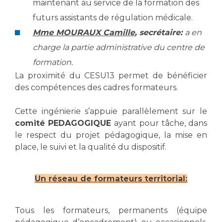
Liste des marchés conclus
maintenant au service de la formation des
Documents utiles
futurs assistants de régulation médicale.
Mme MOURAUX Camille
, secrétaire:
a en
Qualité
charge la partie administrative du centre de
Nos indicateurs qualité et de sécurité des soins
formation.
La proximité du CESU13 permet de bénéficier
des compétences des cadres formateurs.
Protection des données
Cette ingénierie s’appuie parallèlement sur le
comité PEDAGOGIQUE
ayant pour tâche, dans
le respect du projet pédagogique, la mise en
Sécurité
place, le suivi et la qualité du dispositif.
Les recherches en santé à l’AP-HM
Un réseau de formateurs territorial:
Tous les formateurs, permanents (équipe
Lieu de santé sans tabac