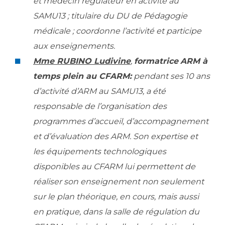
et médecin régulateur en activité au
Les structures de recherche
Salon des familles
SAMU13 ; titulaire du DU de Pédagogie
Transports sanitaires
médicale ; coordonne l’activité et participe
Vos droits, vos devoirs
Écoles et Instituts de Formation
aux enseignements.
Mme RUBINO Ludivine
,
formatrice
ARM à
Handicap
temps plein au CFARM:
pendant ses 10 ans
Plateforme des internes
d’activité d’ARM au SAMU13, a été
Handi 13
responsable de l’organisation des
Pôle Médecine Physique et Réadaptation
Professionnels de santé
programmes d’accueil, d’accompagnement
Accueil sourds et malentendants
et d’évaluation des ARM. Son expertise et
Charte Romain Jacob
Adresser un patient
les équipements technologiques
Mouvement Parcours Handicap 13
Réseaux de soins
disponibles au CFARM lui permettent de
Adresser un examen au Laboratoire de Biologie
réaliser son enseignement non seulement
Médicale
Activité physique
sur le plan théorique, en cours, mais aussi
Radiologie / Imagerie
Cancérologie
en pratique, dans la salle de régulation du