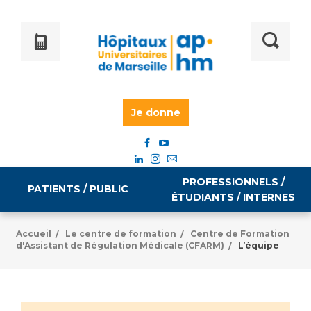
Je donne
PROFESSIONNELS /
PATIENTS / PUBLIC
ÉTUDIANTS / INTERNES
Accueil
Le centre de formation
Centre de Formation
/
/
d'Assistant de Régulation Médicale (CFARM)
L’équipe
/
Informations pratiques
Égalité professionnelle
Accès à votre dossier médical
Emploi / formation
Tarifs