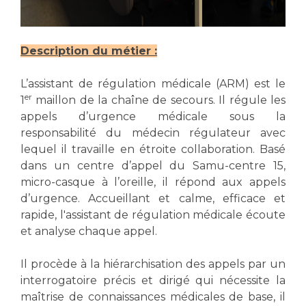
Les pôles d'activité médicale
Cancer
Anatomie et Cytologie Pathologiques
Adresser un examen au Laboratoire d'Infectiologie
Description du métier :
Médecine nucléaire
Centres de référence Maladies Rares
Plateforme d'Expertise Maladies Rares
L’assistant de régulation médicale (ARM) est le
er
1
maillon de la chaîne de secours. Il régule les
Maladies rares
appels d’urgence médicale sous la
Presse / Multimédia
responsabilité du médecin régulateur avec
lequel il travaille en étroite collaboration. Basé
Maternité Hôpital Nord
Communiqués de presse
dans un centre d’appel du Samu-centre 15,
micro-casque à l’oreille, il répond aux appels
Dossiers de presse
d’urgence. Accueillant et calme, efficace et
Médiathèque
rapide, l'assistant de régulation médicale écoute
Vos représentants
et analyse chaque appel.
Fournisseurs
Il procède à la hiérarchisation des appels par un
La Commission Des Usagers (CDU)
interrogatoire précis et dirigé qui nécessite la
Les Comités Locaux des Usagers
Rôles et missions
maîtrise de connaissances médicales de base, il
Le projet des usagers