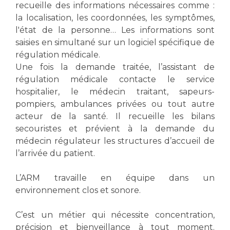
Liste des marchés conclus
recueille des informations nécessaires comme :
Documents utiles
la localisation, les coordonnées, les symptômes,
l'état de la personne… Les informations sont
Qualité
saisies en simultané sur un logiciel spécifique de
régulation médicale.
Nos indicateurs qualité et de sécurité des soins
Une fois la demande traitée, l’assistant de
régulation médicale contacte le service
hospitalier, le médecin traitant, sapeurs-
Protection des données
pompiers, ambulances privées ou tout autre
acteur de la santé. Il recueille les bilans
secouristes et prévient à la demande du
Sécurité
médecin régulateur les structures d’accueil de
l’arrivée du patient.
L’ARM travaille en équipe dans un
Les recherches en santé à l’AP-HM
environnement clos et sonore.
C’est un métier qui nécessite concentration,
Lieu de santé sans tabac
précision et bienveillance à tout moment.