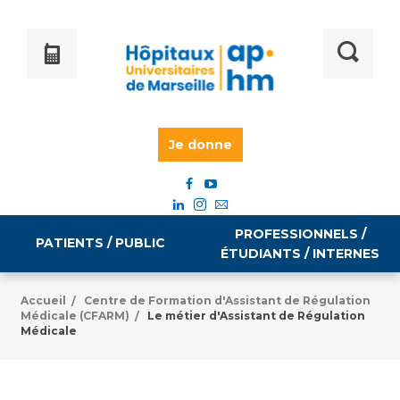
Je donne
PROFESSIONNELS /
PATIENTS / PUBLIC
ÉTUDIANTS / INTERNES
Accueil
Centre de Formation d'Assistant de Régulation
/
Médicale (CFARM)
Le métier d'Assistant de Régulation
/
Informations pratiques
Égalité professionnelle
Médicale
Accès à votre dossier médical
Emploi / formation
Tarifs