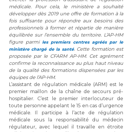
Les structures de recherche
Salon des familles
médicale. Pour cela, le ministère a souhaité
Transports sanitaires
développer dès 2019 une offre de formation à la
Vos droits, vos devoirs
fois suffisante pour répondre aux besoins des
Écoles et Instituts de Formation
professionnels à former et répartie de manière
équilibrée sur l’ensemble du territoire. L’AP-HM
Handicap
figure parmi
les premiers centres agréés par le
Plateforme des internes
. Cette formation est
ministère chargé de la santé
proposée par le CFARM AP-HM
. Cet agrément
Handi 13
confirme la reconnaissance au plus haut niveau
Pôle Médecine Physique et Réadaptation
Professionnels de santé
de la qualité des formations dispensées par les
Accueil sourds et malentendants
équipes de l’AP-HM.
Charte Romain Jacob
Adresser un patient
L’assistant de régulation médicale (ARM) est le
Mouvement Parcours Handicap 13
premier maillon de la chaîne de secours pré-
Réseaux de soins
hospitalier. C’est le premier interlocuteur de
Adresser un examen au Laboratoire de Biologie
toute personne appelant le 15 en cas d’urgence
Médicale
Activité physique
médicale. Il participe à l’acte de régulation
Radiologie / Imagerie
médicale sous la responsabilité du médecin
Cancérologie
régulateur, avec lequel il travaille en étroite