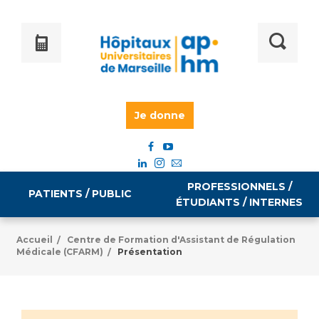
Je donne
PROFESSIONNELS /
PATIENTS / PUBLIC
ÉTUDIANTS / INTERNES
Accueil
Centre de Formation d'Assistant de Régulation
/
Médicale (CFARM)
Présentation
/
Informations pratiques
Égalité professionnelle
Accès à votre dossier médical
Emploi / formation
Tarifs