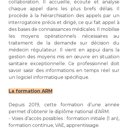
Les pôles d'activité médicale
Cancer
collaboration. Il accueille, écoute et analyse
Anatomie et Cytologie Pathologiques
chaque appel dans les plus brefs délais. Il
procède à la hiérarchisation des appels par un
Adresser un examen au Laboratoire d'Infectiologie
interrogatoire précis et dirigé, ce qui fait appel à
Médecine nucléaire
Centres de référence Maladies Rares
des bases de connaissances médicales. Il mobilise
Plateforme d'Expertise Maladies Rares
les moyens opérationnels nécessaires au
traitement de la demande sur décision du
Maladies rares
médecin régulateur. Il vient en appui dans la
Presse / Multimédia
gestion des moyens mis en œuvre en situation
sanitaire exceptionnelle. Ce professionnel doit
Maternité Hôpital Nord
Communiqués de presse
savoir saisir des informations en temps réel sur
Dossiers de presse
un logiciel informatique spécifique.
Médiathèque
La formation ARM
Vos représentants
Depuis 2019, cette formation d’une année
Fournisseurs
La Commission Des Usagers (CDU)
permet d’obtenir le diplôme national d’ARM.
- Voies d’accès possibles : formation initiale (1 an),
Les Comités Locaux des Usagers
Rôles et missions
formation continue, VAE, apprentissage.
Le projet des usagers