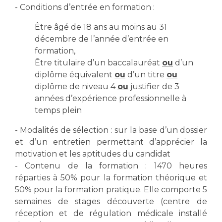
Liste des marchés conclus
- Conditions d’entrée en formation :
Documents utiles
Être âgé de 18 ans au moins au 31
Qualité
décembre de l’année d’entrée en
formation,
Nos indicateurs qualité et de sécurité des soins
Être titulaire d’un baccalauréat
ou
d’un
diplôme équivalent
ou
d’un titre
ou
diplôme de niveau 4
ou
justifier de 3
Protection des données
années d’expérience professionnelle à
temps plein
- Modalités de sélection : sur la base d’un dossier
Sécurité
et d’un entretien permettant d’apprécier la
motivation et les aptitudes du candidat
- Contenu de la formation : 1470 heures
Les recherches en santé à l’AP-HM
réparties à 50% pour la formation théorique et
50% pour la formation pratique. Elle comporte 5
semaines de stages découverte (centre de
Lieu de santé sans tabac
réception et de régulation médicale installé