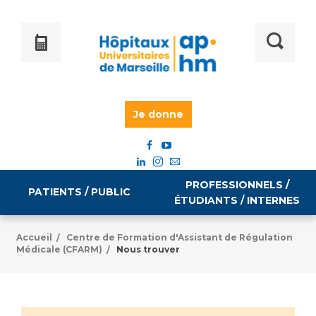
Je donne
PROFESSIONNELS /
PATIENTS / PUBLIC
ÉTUDIANTS / INTERNES
Accueil
Centre de Formation d'Assistant de Régulation
/
Médicale (CFARM)
Nous trouver
/
Informations pratiques
Égalité professionnelle
Accès à votre dossier médical
Emploi / formation
Tarifs