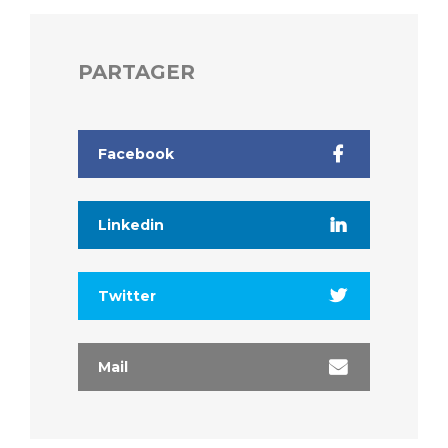
Liste des marchés conclus
Documents utiles
PARTAGER
Qualité
Nos indicateurs qualité et de sécurité des soins
Facebook
Protection des données
Linkedin
Sécurité
Twitter
Les recherches en santé à l’AP-HM
Mail
Lieu de santé sans tabac