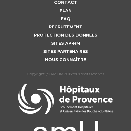
Liste des marchés conclus
CONTACT
Documents utiles
PLAN
FAQ
Qualité
RECRUTEMENT
PROTECTION DES DONNÉES
Nos indicateurs qualité et de sécurité des soins
SITES AP-HM
SITES PARTENAIRES
Protection des données
NOUS CONNAÎTRE
Copyright (c) AP-HM 2015 tous droits reservés
Sécurité
Les recherches en santé à l’AP-HM
Lieu de santé sans tabac