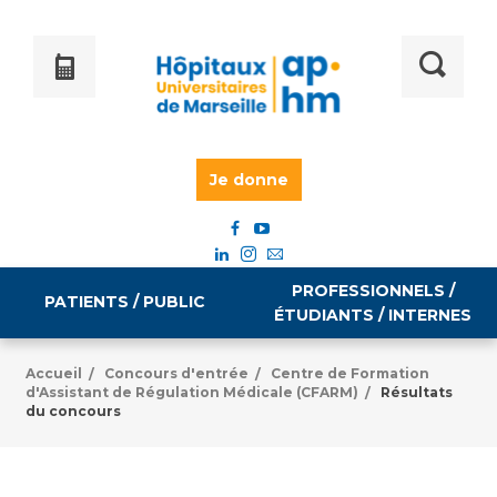
Je donne
PROFESSIONNELS /
PATIENTS / PUBLIC
ÉTUDIANTS / INTERNES
Accueil
Concours d'entrée
Centre de Formation
/
/
d'Assistant de Régulation Médicale (CFARM)
Résultats
/
Informations pratiques
Égalité professionnelle
du concours
Accès à votre dossier médical
Emploi / formation
Tarifs