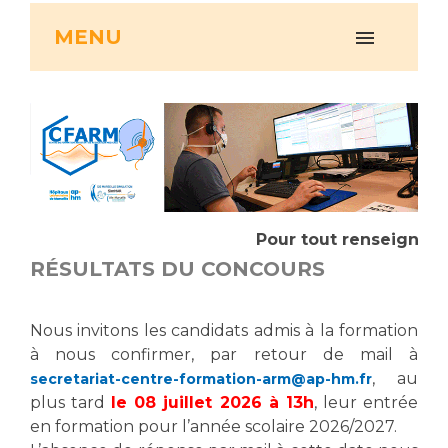
Vous accompagnez, vous rendez visite à un patient
MENU
Emplois paramédicaux
Vous allez être hospitalisé(e)
Emplois administratifs
Vous avez un examen d'imagerie ou de radiologie
Emplois médicaux
à réaliser
Espace Formation
Vous avez une analyse à réaliser
Étudiants hospitaliers
Vous venez en consultation
Emplois techniques et médico-techniques
myaphm, votre espace santé en ligne
Emplois divers
Infos COVID-19
Pour tout renseignemen
Emplois socio-éducatifs
RÉSULTATS DU CONCOURS
Statuts
Vivre ensemble à l'hôpital
Stages paramédicaux
Nous invitons les candidats admis à la formation
Culture à l'hôpital
à nous confirmer, par retour de mail à
Laïcité et cultes
Chercheurs
, au
secretariat-centre-formation-arm@ap-hm.fr
Les associations
plus tard
le 08 juillet 2026 à 13h
, leur entrée
La recherche clinique à l'AP-HM
en formation pour l’année scolaire 2026/2027.
Livret d'accueil