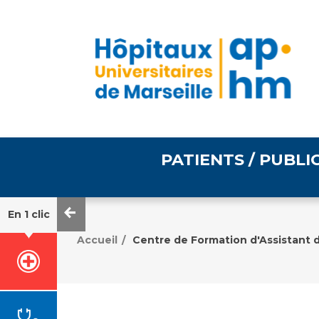
PATIENTS / PUBLI
En 1 clic
Informations pratiques
Égalité professionnelle
Accueil
Centre de Formation d'Assistant 
/
Accès à votre dossier
médical
Emploi / formation
Tarifs