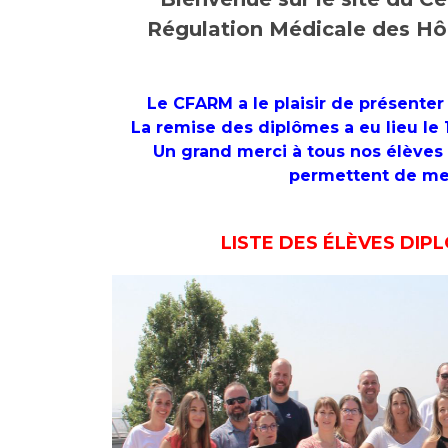
Laïcité et cultes
Les structures de recherche
Régulation Médicale des Hôp
Les associations
Livret d'accueil
Salon des familles
Le CFARM a le plaisir de présenter
Transports sanitaires
La remise des diplômes a eu lieu le
Vos droits, vos devoirs
Un grand merci à tous nos élèves 
permettent de men
LISTE DES ÉLÈVES DIP