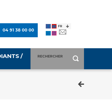
04 91 38 00 00
IANTS /
entants
ultimédia
 Des Usagers (CDU)
de presse
ocaux des Usagers
esse
usagers