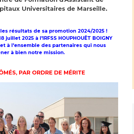
Maladies Rares
itaux Universitaires de Marseille.
Plateforme d'Expertise
Maternité Hôpital Nord
Maladies Rares
 les résultats de sa promotion 2024/2025 !
 18 juillet 2025 à l'IRFSS HOUPHOUËT BOIGNY
et à l'ensemble des partenaires qui nous
er à bien notre mission.
LÔMÉS, PAR ORDRE DE MÉRITE