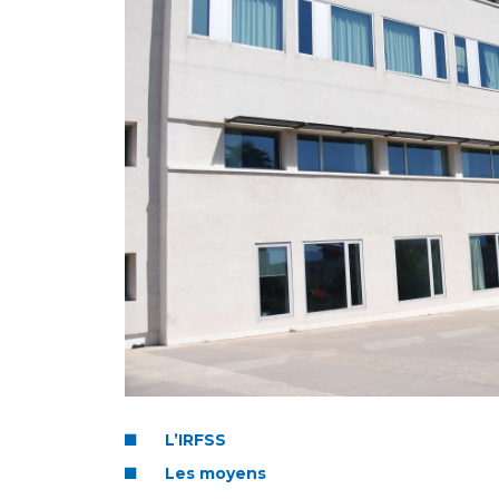
Laïcité et cultes
Les structures de recherche
Les associations
Livret d'accueil
Salon des familles
Transports sanitaires
Vos droits, vos devoirs
L’IRFSS
Les moyens