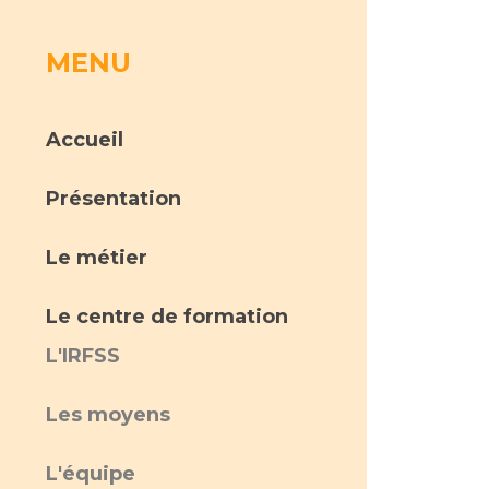
MENU
rs
 qualité et de sécurité des soins
ons
Accueil
hés conclus
Présentation
les
 des données
ous pouvez contacter notre secrétariat :
secretariat
Le métier
Le centre de formation
L'IRFSS
ches en santé à l’AP-HM
Les moyens
nté sans tabac
L'équipe