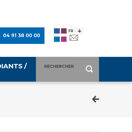
04 91 38 00 00
IANTS /
entants
ultimédia
 Des Usagers (CDU)
de presse
ocaux des Usagers
esse
usagers