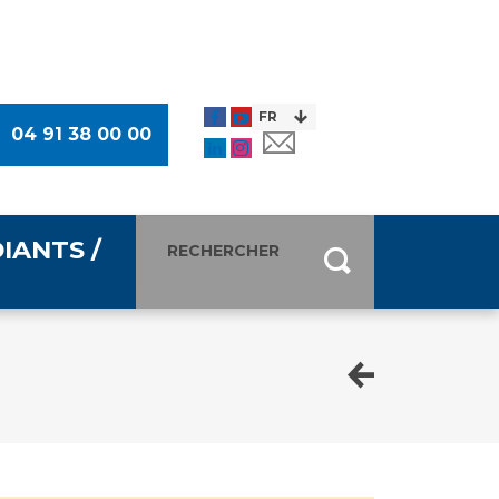
04 91 38 00 00
IANTS /
entants
ultimédia
 Des Usagers (CDU)
de presse
ocaux des Usagers
esse
usagers