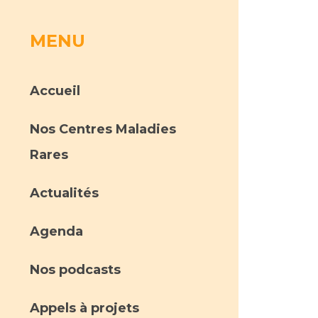
MENU
rs
 qualité et de sécurité des soins
ons
Accueil
hés conclus
Nos Centres Maladies
les
 des données
Rares
Actualités
Agenda
ches en santé à l’AP-HM
Nos podcasts
nté sans tabac
Appels à projets