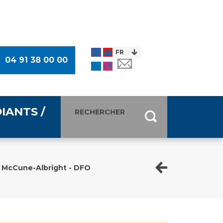
04 91 38 00 00
IANTS /
entants
ultimédia
e McCune-Albright - DFO
 Des Usagers (CDU)
de presse
ocaux des Usagers
esse
usagers