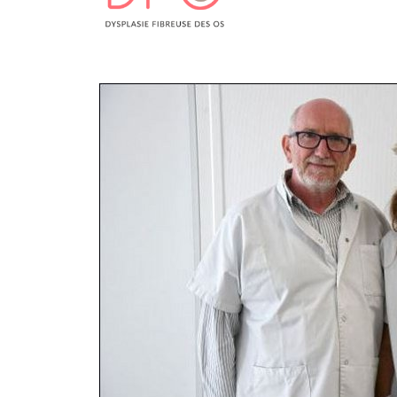
Laïcité et cultes
Les structures de recherche
Les associations
Livret d'accueil
Salon des familles
Transports sanitaires
Vos droits, vos devoirs