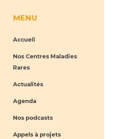
MENU
rs
 qualité et de sécurité des soins
ons
Accueil
hés conclus
Nos Centres Maladies
les
 des données
Rares
Actualités
Agenda
ches en santé à l’AP-HM
Nos podcasts
nté sans tabac
Appels à projets