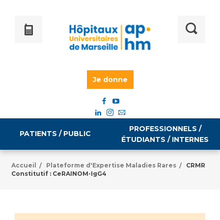
Je donne
PROFESSIONNELS /
PATIENTS / PUBLIC
ÉTUDIANTS / INTERNES
Accueil
Plateforme d'Expertise Maladies Rares
CRMR
/
/
Constitutif : CeRAINOM-IgG4
Informations pratiques
Égalité professionnelle
Accès à votre dossier médical
Emploi / formation
Tarifs