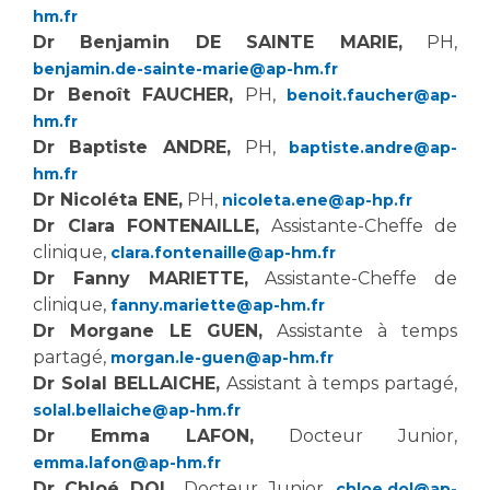
hm.fr
Dr Benjamin DE SAINTE MARIE,
PH,
benjamin.de-sainte-marie@ap-hm.fr
Dr Benoît FAUCHER,
PH,
benoit.faucher@ap-
hm.fr
Dr Baptiste ANDRE,
PH,
baptiste.andre@ap-
hm.fr
Dr Nicoléta ENE,
PH,
nicoleta.ene@ap-hp.fr
Dr Clara FONTENAILLE,
Assistante-Cheffe de
clinique,
clara.fontenaille@ap-hm.fr
Dr Fanny MARIETTE,
Assistante-Cheffe de
clinique,
fanny.mariette@ap-hm.fr
Dr Morgane LE GUEN,
Assistante à temps
partagé,
morgan.le-guen@ap-hm.fr
Dr Solal BELLAICHE,
Assistant à temps partagé,
solal.bellaiche@ap-hm.fr
Dr Emma LAFON,
Docteur Junior,
emma.lafon@ap-hm.fr
Dr Chloé DOL,
Docteur Junior,
chloe.dol@ap-