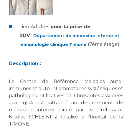
Liste des marchés conclus
Documents utiles
Qualité
Lieu Adultes
pour la prise de
RDV
:
Département de médecine interne et
Nos indicateurs qualité et de sécurité des soins
(7ème étage)
immunologie clinique Timone
Protection des données
Description :
Sécurité
Le Centre de Référence Maladies auto-
immunes et auto-inflammatoires systémiques et
pathologies infiltratives et fibrosantes associées
aux IgG4 est rattaché au département de
Les recherches en santé à l’AP-HM
médecine interne dirigé par le Professeur
Nicolas SCHLEINITZ localisé à l’hôpital de la
TIMONE.
Lieu de santé sans tabac