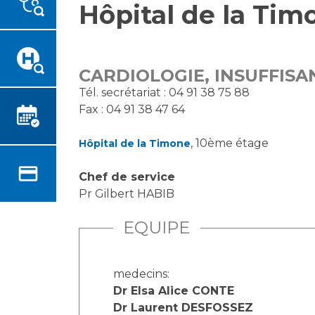
Hôpital de la Tim
Emplois paramédicaux
Vous accompagnez, vous
rendez visite à un patient
Emplois administratifs
Vous allez être hospitalisé(e)
Emplois médicaux
Vous avez un examen
Espace Formation
CARDIOLOGIE, INSUFFISA
d'imagerie ou de radiologie à
Étudiants hospitaliers
Tél. secrétariat : 04 91 38 75 88
réaliser
Fax : 04 91 38 47 64
Emplois techniques et
Vous avez une analyse à
médico-techniques
réaliser
, 10ème étage
Hôpital de la Timone
Emplois divers
Vous venez en consultation
Emplois socio-éducatifs
myaphm, votre espace
Chef de service
Statuts
santé en ligne
Pr Gilbert HABIB
Stages paramédicaux
Infos COVID-19
EQUIPE
Chercheurs
Vivre ensemble à l'hôpital
medecins:
Dr Elsa Alice CONTE
La recherche clinique à l'AP-
Culture à l'hôpital
Dr Laurent DESFOSSEZ
HM