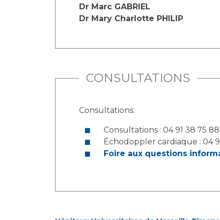
Laïcité et cultes
Dr Marc GABRIEL
Les structures de recherche
Les associations
Dr Mary Charlotte PHILIP
Livret d'accueil
Salon des familles
Transports sanitaires
Vos droits, vos devoirs
CONSULTATIONS
Consultations:
Consultations : 04 91 38 75 88
Échodoppler cardiaque : 04 9
Foire aux questions infor