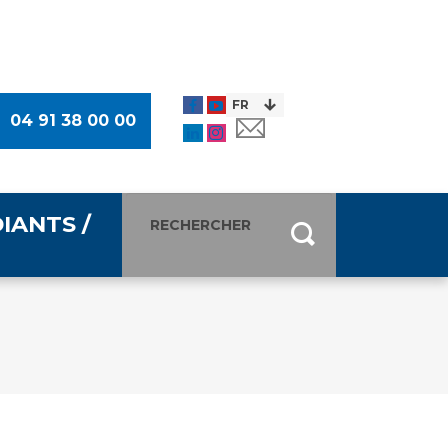
04 91 38 00 00
IANTS /
entants
ultimédia
 Des Usagers (CDU)
de presse
ocaux des Usagers
esse
usagers