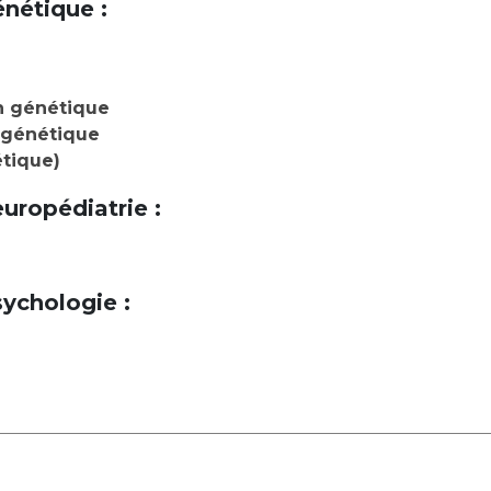
énétique :
n génétique
 génétique
étique)
uropédiatrie :
sychologie :