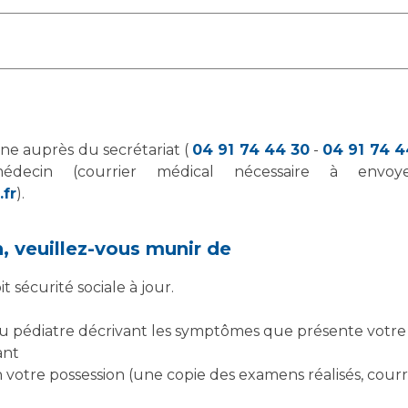
one auprès du secrétariat (
04 91 74 44 30
-
04 91 74 4
édecin (courrier médical nécessaire à envoy
fr
).
n, veuillez-vous munir de
t sécurité sociale à jour.
u pédiatre décrivant les symptômes que présente votre
ant
n votre possession (une copie des examens réalisés, courr