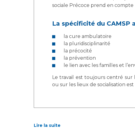
sociale Précoce prend en compte 
La spécificité du CAMSP a
la cure ambulatoire
la pluridisciplinarité
la précocité
la prévention
le lien avec les familles et l’
Le travail est toujours centré sur
ou sur les lieux de socialisation e
Lire la suite