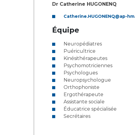
Laïcité et cultes
Dr Catherine HUGONENQ
Les structures de recherche
Les associations
Catherine.HUGONENQ@ap-hm.
Livret d'accueil
Salon des familles
Équipe
Transports sanitaires
Neuropédiatres
Vos droits, vos devoirs
Puéricultrice
Kinésithérapeutes
Psychomotriciennes
Psychologues
Neuropsychologue
Orthophoniste
Ergothérapeute
Assistante sociale
Éducatrice spécialisée
Secrétaires