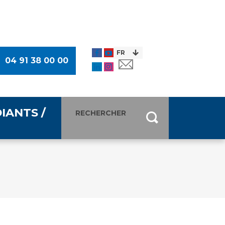
04 91 38 00 00
IANTS /
entants
ultimédia
 Des Usagers (CDU)
de presse
ocaux des Usagers
esse
usagers