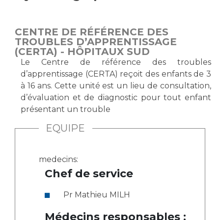
Vous accompagnez, vous rendez visite à un patient
Emplois paramédicaux
Vous allez être hospitalisé(e)
CENTRE DE RÉFÉRENCE DES
Emplois administratifs
Vous avez un examen d'imagerie ou de radiologie
TROUBLES D’APPRENTISSAGE
Emplois médicaux
(CERTA) - HÔPITAUX SUD
à réaliser
Le Centre de référence des troubles
Espace Formation
Vous avez une analyse à réaliser
d’apprentissage (CERTA) reçoit des enfants de 3
Étudiants hospitaliers
Vous venez en consultation
à 16 ans. Cette unité est un lieu de consultation,
Emplois techniques et médico-techniques
myaphm, votre espace santé en ligne
d’évaluation et de diagnostic pour tout enfant
Emplois divers
Infos COVID-19
présentant un trouble
Emplois socio-éducatifs
EQUIPE
Statuts
Vivre ensemble à l'hôpital
Stages paramédicaux
medecins:
Culture à l'hôpital
Chef de service
Laïcité et cultes
Chercheurs
Pr Mathieu MILH
Les associations
La recherche clinique à l'AP-HM
Livret d'accueil
Médecins responsables :