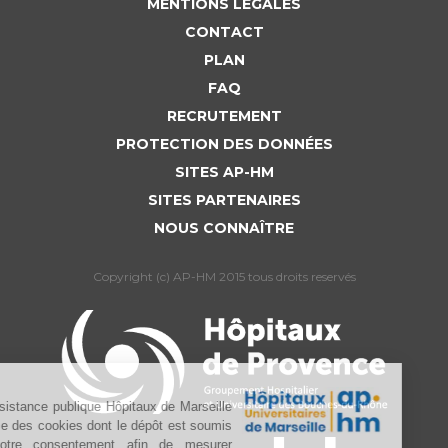
MENTIONS LÉGALES
CONTACT
PLAN
FAQ
RECRUTEMENT
PROTECTION DES DONNÉES
SITES AP-HM
SITES PARTENAIRES
NOUS CONNAÎTRE
Copyright (c) AP-HM 2015 tous droits reservés
L’Assistance publique Hôpitaux de Marseille
utilise des cookies dont le dépôt est soumis
à votre consentement afin de mesurer