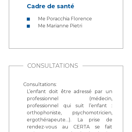
Liste des marchés conclus
Cadre de santé
Documents utiles
Me Poracchia Florence
Qualité
Me Marianne Pietri
Nos indicateurs qualité et de sécurité des soins
Protection des données
CONSULTATIONS
Sécurité
Consultations:
L’enfant doit être adressé par un
professionnel (médecin,
Les recherches en santé à l’AP-HM
professionnel qui suit l’enfant :
orthophoniste, psychomotricien,
ergothérapeute…). La prise de
Lieu de santé sans tabac
rendez-vous au CERTA se fait