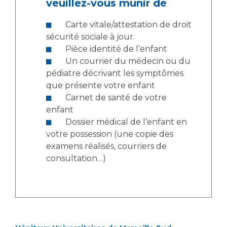
veuillez-vous munir de
Liste des marchés conclus
Documents utiles
Carte vitale/attestation de droit
Qualité
sécurité sociale à jour.
Pièce identité de l’enfant
Un courrier du médecin ou du
Nos indicateurs qualité et de sécurité des soins
pédiatre décrivant les symptômes
que présente votre enfant
Carnet de santé de votre
Protection des données
enfant
Dossier médical de l’enfant en
votre possession (une copie des
Sécurité
examens réalisés, courriers de
consultation…)
Les recherches en santé à l’AP-HM
Lieu de santé sans tabac