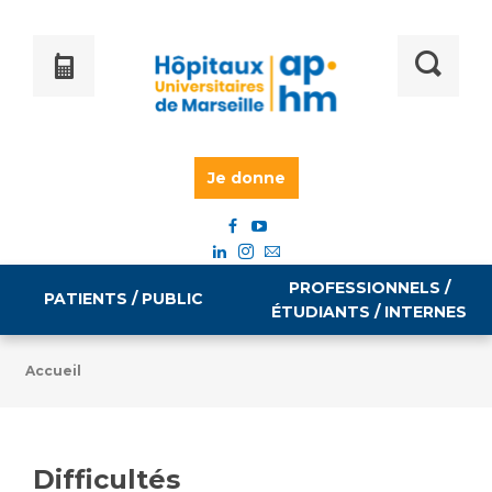
Je donne
PROFESSIONNELS /
PATIENTS / PUBLIC
ÉTUDIANTS / INTERNES
Accueil
Informations pratiques
Égalité professionnelle
Accès à votre dossier médical
Difficultés
Emploi / formation
Tarifs