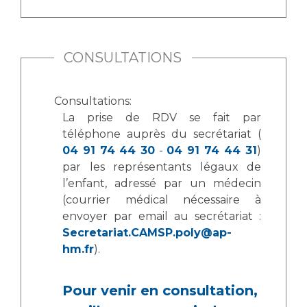
Les pôles d'activité médicale
Cancer
Anatomie et Cytologie Pathologiques
Adresser un examen au Laboratoire d'Infectiologie
CONSULTATIONS
Médecine nucléaire
Centres de référence Maladies Rares
Plateforme d'Expertise Maladies Rares
Consultations:
Maladies rares
La prise de RDV se fait par
Presse / Multimédia
téléphone auprès du secrétariat (
04 91 74 44 30
-
04 91 74 44 31
)
Maternité Hôpital Nord
Communiqués de presse
par les représentants légaux de
l’enfant, adressé par un médecin
Dossiers de presse
(courrier médical nécessaire à
Médiathèque
envoyer par email au secrétariat :
Vos représentants
Secretariat.CAMSP.poly@ap-
hm.fr
).
Fournisseurs
La Commission Des Usagers (CDU)
Les Comités Locaux des Usagers
Pour venir en consultation,
Rôles et missions
Le projet des usagers